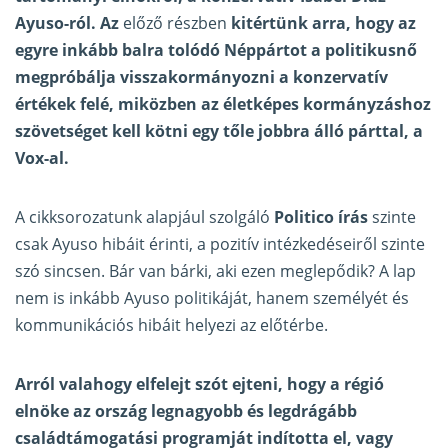
Ayuso-ról. Az
előző részben
kitértünk arra, hogy az
egyre inkább balra tolódó Néppártot a politikusnő
megpróbálja visszakormányozni a konzervatív
értékek felé, miközben az életképes kormányzáshoz
szövetséget kell kötni egy tőle jobbra álló párttal, a
Vox-al.
A cikksorozatunk alapjául szolgáló
Politico írás
szinte
csak Ayuso hibáit érinti, a pozitív intézkedéseiről szinte
szó sincsen. Bár van bárki, aki ezen meglepődik? A lap
nem is inkább Ayuso politikáját, hanem személyét és
kommunikációs hibáit helyezi az előtérbe.
Arról valahogy elfelejt szót ejteni, hogy a régió
elnöke az ország legnagyobb és legdrágább
családtámogatási programját indította el, vagy