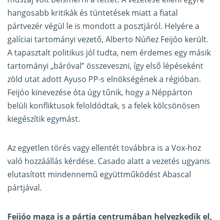
hangosabb kritikák és tüntetések miatt a fiatal
pártvezér végül le is mondott a posztjáról. Helyére a
galíciai tartományi vezető, Alberto Núñez Feijóo került.
A tapasztalt politikus jól tudta, nem érdemes egy másik
tartományi „báróval” összeveszni, így első lépéseként
zöld utat adott Ayuso PP-s elnökségének a régióban.
Feijóo kinevezése óta úgy tűnik, hogy a Néppárton
belüli konfliktusok feloldódtak, s a felek kölcsönösen
kiegészítik egymást.
Az egyetlen törés vagy ellentét továbbra is a Vox-hoz
való hozzáállás kérdése. Casado alatt a vezetés ugyanis
elutasított mindennemű együttműködést Abascal
pártjával.
Feijóo maga is a pártja centrumában helyezkedik el,