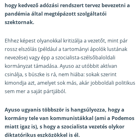
hogy kedvező adózási rendszert tervez bevezetni a
pandémia által megtépázott szolgáltatói
szektornak.
Ehhez képest olyanokkal kritizálja a vezetőt, mint pár
rossz elszólás (például a tartományi ápolók lustának
nevezése) vagy épp a szocialista-szélsőbaloldali
kormányzat támadása. Ayuso az utóbbit aktívan
csinálja, s büszke is rá, nem hiába: sokak szerint
kimondja azt, amelyet sok más, akár jobboldali politikus
sem mer a saját pártjából.
Ayuso ugyanis többször is hangsúlyozza, hogy a
kormány tele van kommunistákkal (ami a Podemos
miatt igaz is), s hogy a szocialista vezetés olykor
diktatórikus eszközökkel is él.