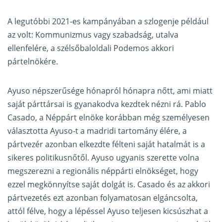
A legutóbbi 2021-es kampányában a szlogenje például
az volt: Kommunizmus vagy szabadság, utalva
ellenfelére, a szélsőbaloldali Podemos akkori
pártelnökére.
Ayuso népszerűsége hónapról hónapra nőtt, ami miatt
saját párttársai is gyanakodva kezdtek nézni rá. Pablo
Casado, a Néppárt elnöke korábban még személyesen
választotta Ayuso-t a madridi tartomány élére, a
pártvezér azonban elkezdte félteni saját hatalmát is a
sikeres politikusnőtől. Ayuso ugyanis szerette volna
megszerezni a regionális néppárti elnökséget, hogy
ezzel megkönnyítse saját dolgát is. Casado és az akkori
pártvezetés ezt azonban folyamatosan elgáncsolta,
attól félve, hogy a lépéssel Ayuso teljesen kicsúszhat a