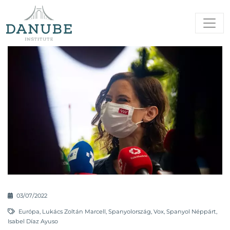
03/07/2022
Európa
,
Lukács Zoltán Marcell
,
Spanyolország
,
Vox
,
Spanyol Néppárt
,
Isabel Díaz Ayuso