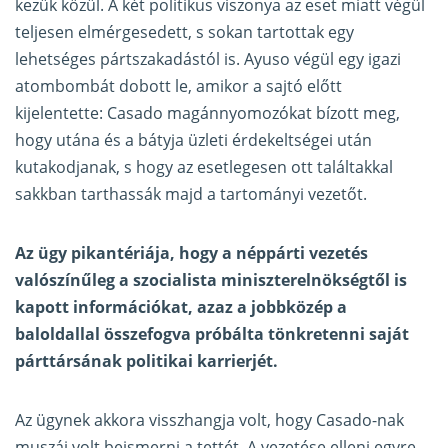
kezük közül. A két politikus viszonya az eset miatt végül
teljesen elmérgesedett, s sokan tartottak egy
lehetséges pártszakadástól is. Ayuso végül egy igazi
atombombát dobott le, amikor a sajtó előtt
kijelentette: Casado magánnyomozókat bízott meg,
hogy utána és a bátyja üzleti érdekeltségei után
kutakodjanak, s hogy az esetlegesen ott találtakkal
sakkban tarthassák majd a tartományi vezetőt.
Az ügy pikantériája, hogy a néppárti vezetés
valószínűleg a szocialista miniszterelnökségtől is
kapott információkat, azaz a jobbközép a
baloldallal összefogva próbálta tönkretenni saját
párttársának politikai karrierjét.
Az ügynek akkora visszhangja volt, hogy Casado-nak
muszáj volt beismerni a tettét. A vezetése elleni egyre