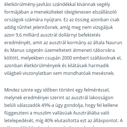
életkörülmény-javítási szándékkal kívánnak segély
formájában a menekülteket ideiglenesen elszállásoló
országok számára nyújtani. Ez az összeg azonban csak
addig tűnhet jelentősnek, amíg meg nem vizsgáljuk
azon 9,6 milliárd ausztrál dollárnyi befektetés
eredményét, amit az ausztrál kormány az általa Naurun
és Manus szigetén üzemeltetett átmeneti táborokra
költött, melyekben csupán 2000 embert szállásolnak el,
azonban életkörülményeik és kilátásaik harmadik
világbeli viszonylatban sem mondhatóak mesésnek.
Mindez szinte egy időben történt egy felméréssel,
melynek eredményei szerint az ausztrál lakosságon
belüli válaszadók 49%-a úgy gondolja, hogy fel kellene
függeszteni a muszlim vallásúak Ausztráliába való
letelepedését, míg 40% elutasította ezt az álláspontot. A