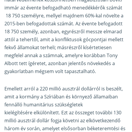
immár az évente befogadható menedékkérők számát
18 750 személyre, mellyel majdnem 60%-kal növelte a
2015-ben befogadottak számát. Az évente befogadott
18 750 személy, azonban, egyrészről messze elmarad
attól a tehertől, amit a konfliktusok gócpontjai mellett
fekvő államokat terheli; másrészről kísértetiesen
megfelel annak a számnak, amelyre korábban Tony
Albott tett ígéretet, azonban jelentős növekedés a
gyakorlatban mégsem volt tapasztalható.
Emellett arról a 220 millió ausztrál dollárról is beszélt,
amit a kormány a Szíriában és környező államaiban
fennálló humanitárius szükségletek
kielégítésére elkülönített. Ezt az összeget további 130
millió ausztrál dollár fogja követni az elkövetkezendő
három év során, amelyet elsősorban béketeremtési és