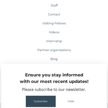
Staff
Contact
Visiting Fellows
Videos
Internship
Partner organisations
Blog
Media appearances
Ensure you stay informed
Events
with our most recent updates!
Please subscribe to our newsletter.
Subscribe
Hide
2
55