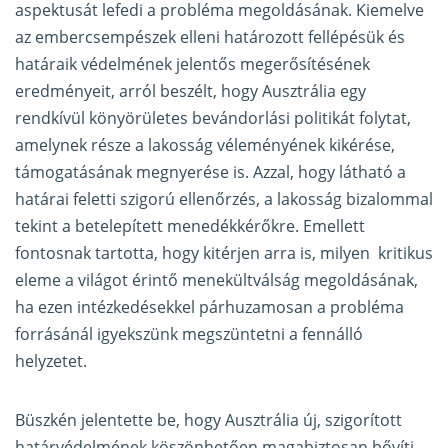
aspektusát lefedi a probléma megoldásának. Kiemelve
az embercsempészek elleni határozott fellépésük és
határaik védelmének jelentős megerősítésének
eredményeit, arról beszélt, hogy Ausztrália egy
rendkívül könyörületes bevándorlási politikát folytat,
amelynek része a lakosság véleményének kikérése,
támogatásának megnyerése is. Azzal, hogy látható a
határai feletti szigorú ellenőrzés, a lakosság bizalommal
tekint a betelepített menedékkérőkre. Emellett
fontosnak tartotta, hogy kitérjen arra is, milyen kritikus
eleme a világot érintő menekültválság megoldásának,
ha ezen intézkedésekkel párhuzamosan a probléma
forrásánál igyekszünk megszüntetni a fennálló
helyzetet.
Büszkén jelentette be, hogy Ausztrália új, szigorított
határvédelmének köszönhetően magabiztosan bővíti