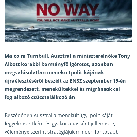
Malcolm Turnbull, Ausztrália miniszterelnöke Tony
Albott korábbi kormányfő ígéretes, azonban
megvalósulatlan menekültpolitikájának
újraélesztéséről beszélt az ENSZ szeptember 19-én
megrendezett, menekültekkel és migránsokkal
foglalkozó csúcstalálkozóján.
Beszédében Ausztrália menekültügyi politikáját
fegyelmezettként és gyakorlatiasként jellemezte,
véleménye szerint stratégiájuk minden fontosabb