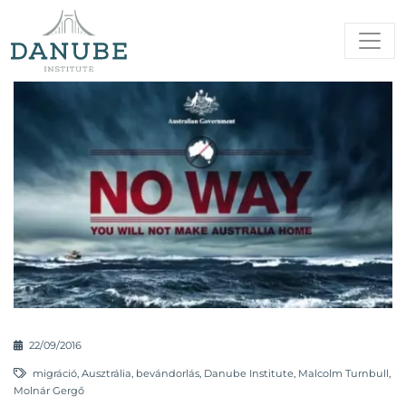
22/09/2016
migráció
,
Ausztrália
,
bevándorlás
,
Danube Institute
,
Malcolm Turnbull
,
Molnár Gergő