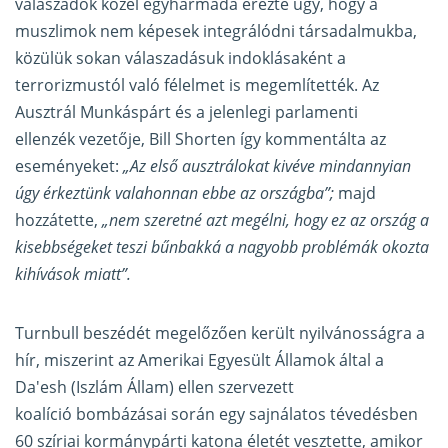
válaszadók közel egyharmada érezte úgy, hogy a
muszlimok nem képesek integrálódni társadalmukba,
közülük sokan válaszadásuk indoklásaként a
terrorizmustól való félelmet is megemlítették. Az
Ausztrál Munkáspárt és a jelenlegi parlamenti
ellenzék vezetője, Bill Shorten így kommentálta az
eseményeket:
„Az első ausztrálokat kivéve mindannyian
úgy érkeztünk valahonnan ebbe az országba”;
majd
hozzátette,
„nem szeretné azt megélni, hogy ez az ország a
kisebbségeket teszi bűnbakká a nagyobb problémák okozta
kihívások miatt”.
Turnbull beszédét megelőzően került nyilvánosságra a
hír, miszerint az Amerikai Egyesült Államok által a
Da'esh (Iszlám Állam) ellen szervezett
koalíció bombázásai során egy sajnálatos tévedésben
60 szíriai kormánypárti katona életét vesztette, amikor