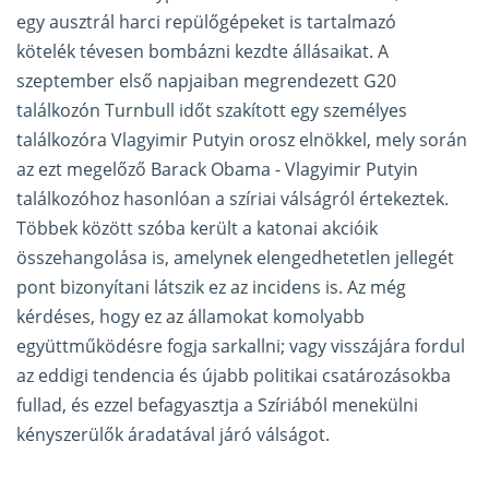
egy ausztrál harci repülőgépeket is tartalmazó
kötelék tévesen bombázni kezdte állásaikat. A
szeptember első napjaiban megrendezett G20
találkozón Turnbull időt szakított egy személyes
találkozóra Vlagyimir Putyin orosz elnökkel, mely során
az ezt megelőző Barack Obama - Vlagyimir Putyin
találkozóhoz hasonlóan a szíriai válságról értekeztek.
Többek között szóba került a katonai akcióik
összehangolása is, amelynek elengedhetetlen jellegét
pont bizonyítani látszik ez az incidens is. Az még
kérdéses, hogy ez az államokat komolyabb
együttműködésre fogja sarkallni; vagy visszájára fordul
az eddigi tendencia és újabb politikai csatározásokba
fullad, és ezzel befagyasztja a Szíriából menekülni
kényszerülők áradatával járó válságot.