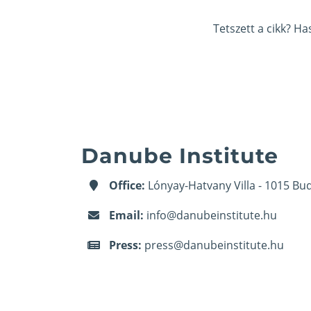
Tetszett a cikk? H
Danube Institute
Office:
Lónyay-Hatvany Villa - 1015 Bud
Email:
info@danubeinstitute.hu
Press:
press@danubeinstitute.hu