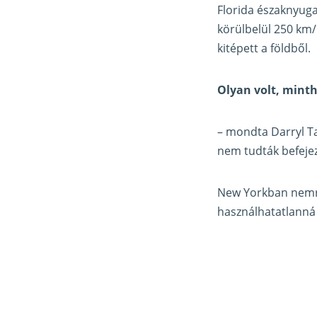
Florida északnyuga
körülbelül 250 km/h
kitépett a földből.
Olyan volt, mint
– mondta Darryl Tay
nem tudták befejez
New Yorkban nemrég
használhatatlanná v