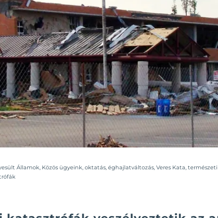
yesült Államok
,
Közös ügyeink
,
oktatás
,
éghajlatváltozás
,
Veres Kata
,
természeti
trófák