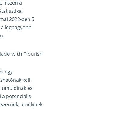
, hiszen a
atisztikai
ámai 2022-ben 5
z a legnagyobb
n.
és egy
zhatónak kell
ő tanulóinak és
i a potenciális
ndszernek, amelynek