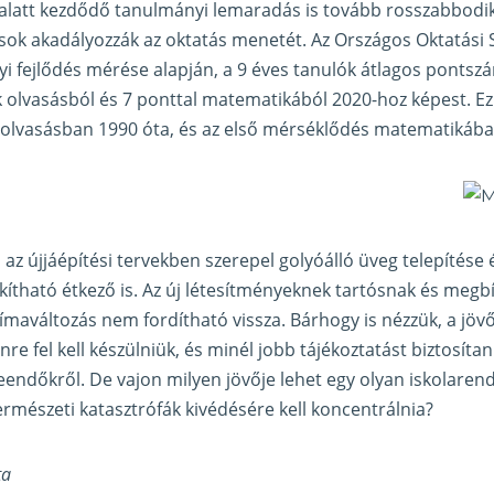
 alatt kezdődő tanulmányi lemaradás is tovább rosszabbodik
ok akadályozzák az oktatás menetét. Az Országos Oktatási St
 fejlődés mérése alapján, a 9 éves tanulók átlagos pontsz
 olvasásból és 7 ponttal matematikából 2020-hoz képest. E
 olvasásban 1990 óta, és az első mérséklődés matematikába
 újjáépítési tervekben szerepel golyóálló üveg telepítése 
ítható étkező is. Az új létesítményeknek tartósnak és megbí
límaváltozás nem fordítható vissza. Bárhogy is nézzük, a jöv
e fel kell készülniük, és minél jobb tájékoztatást biztosítan
teendőkről. De vajon milyen jövője lehet egy olyan iskolare
ermészeti katasztrófák kivédésére kell koncentrálnia?
ta