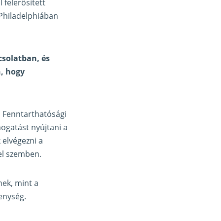
l felerősített
 Philadelphiában
solatban, és
n, hogy
s Fenntarthatósági
ogatást nyújtani a
 elvégezni a
el szemben.
ek, mint a
enység.