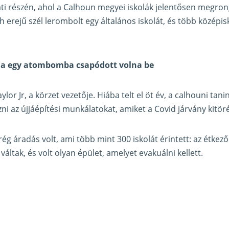
ti részén, ahol a Calhoun megyei iskolák jelentősen megron
 erejű szél lerombolt egy általános iskolát, és több középisk
ha egy atombomba csapódott volna be
lor Jr, a körzet vezetője. Hiába telt el öt év, a calhouni t
ni az újjáépítési munkálatokat, amiket a Covid járvány kitöré
 áradás volt, ami több mint 300 iskolát érintett: az étkez
áltak, és volt olyan épület, amelyet evakuálni kellett.