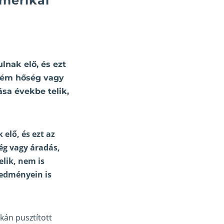
amerikai
lnak elő, és ezt
trém hőség vagy
sa évekbe telik,
elő, és ezt az
ég vagy áradás,
lik, nem is
redményein is
kán pusztított