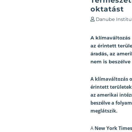
Természeti
oktatást
Danube Institu
A klímaváltozás 
az érintett terü
áradás, az ameri
nem is beszélve
A klímaváltozás o
érintett területe
az amerikai intéz
beszélve a folya
meglátszik.
A
New York Times 