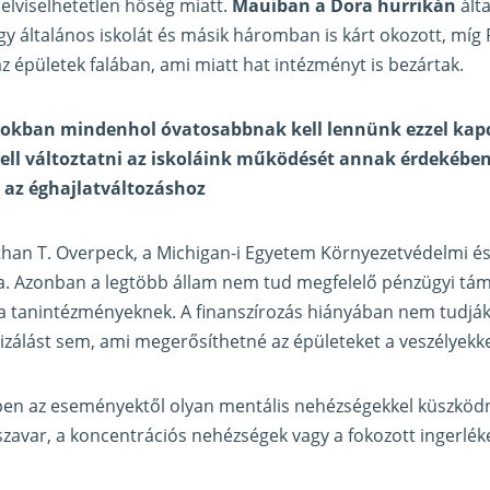
 elviselhetetlen hőség miatt.
Mauiban a Dora hurrikán
álta
egy általános iskolát és másik háromban is kárt okozott, míg
az épületek falában, ami miatt hat intézményt is bezártak.
mokban mindenhol óvatosabbnak kell lennünk ezzel kapc
kell változtatni az iskoláink működését annak érdekébe
az éghajlatváltozáshoz
than T. Overpeck, a Michigan-i Egyetem Környezetvédelmi é
a. Azonban a legtöbb állam nem tud megfelelő pénzügyi tám
ta tanintézményeknek. A finanszírozás hiányában nem tudják
zálást sem, ami megerősíthetné az épületeket a veszélyekk
en az eseményektől olyan mentális nehézségekkel küszködn
szavar, a koncentrációs nehézségek vagy a fokozott ingerlék