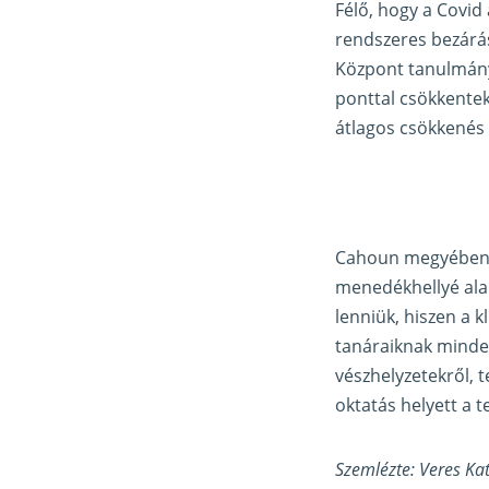
Félő, hogy a Covid
rendszeres bezárás
Központ tanulmányi
ponttal csökkentek
átlagos csökkenés
Cahoun megyében az
menedékhellyé alak
lenniük, hiszen a k
tanáraiknak mindenr
vészhelyzetekről, 
oktatás helyett a t
Szemlézte: Veres Ka