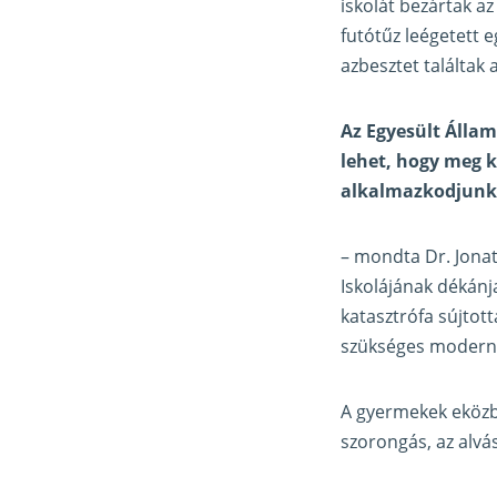
iskolát bezártak az
futótűz leégetett 
azbesztet találtak 
Az Egyesült Álla
lehet, hogy meg 
alkalmazkodjunk 
– mondta Dr. Jona
Iskolájának dékánj
katasztrófa sújtot
szükséges moderni
A gyermekek eközb
szorongás, az alvá