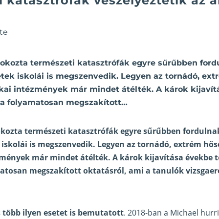
 katasztrófák veszélyeztetik az 
te
okozta természeti katasztrófák egyre sűrűbben fordu
letek iskolái is megszenvedik. Legyen az tornádó, ex
kai intézmények már mindet átélték. A károk kijavítá
 a folyamatosan megszakított…
kozta természeti katasztrófák egyre sűrűbben fordulnak 
k iskolái is megszenvedik. Legyen az tornádó, extrém hős
mények már mindet átélték. A károk kijavítása évekbe te
matosan megszakított oktatásról, ami a tanulók vizsgae
több ilyen esetet is bemutatott
. 2018-ban a Michael hurri