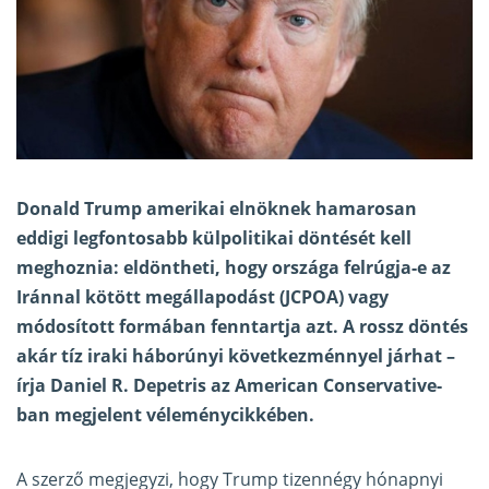
Donald Trump amerikai elnöknek hamarosan
eddigi legfontosabb külpolitikai döntését kell
meghoznia: eldöntheti, hogy országa felrúgja-e az
Iránnal kötött megállapodást (JCPOA) vagy
módosított formában fenntartja azt. A rossz döntés
akár tíz iraki háborúnyi következménnyel járhat –
írja Daniel R. Depetris az American Conservative-
ban megjelent
véleménycikkében
.
A szerző megjegyzi, hogy Trump tizennégy hónapnyi