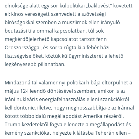
elnöksége alatt egy sor külpolitikai „baklövést” követett
el: kínos vereségett szenvedett a szövetségi
bíróságokkal szemben a muszlimok ellen irányuló
beutazási tilalommal kapcsolatban, túl sok
megkérdőjelezhető kapcsolatot tartott fenn
Oroszországgal, és sorra rúgta ki a fehér házi
tisztségviselőket, köztük külügyminiszterét a lehető
legkényesebb pillanatban.
Mindazonáltal valamennyi politikai hibája eltörpülhet a
május 12-i leendő döntésével szemben, amikor is az
iráni nukleáris energiafelhasználás elleni szankciókról
kell döntenie, illetve, hogy meghosszabbítja-e az Iránnal
kötött többoldalú megállapodást Amerika részéről.
Trump kezdetektől fogva ellenezte a megállapodást és
kemény szankciókat helyezte kilátásba Teherán ellen –