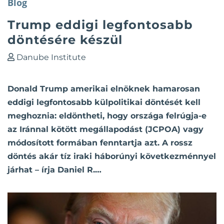
Blog
Trump eddigi legfontosabb
döntésére készül
Danube Institute
Donald Trump amerikai elnöknek hamarosan
eddigi legfontosabb külpolitikai döntését kell
meghoznia: eldöntheti, hogy országa felrúgja-e
az Iránnal kötött megállapodást (JCPOA) vagy
módosított formában fenntartja azt. A rossz
döntés akár tíz iraki háborúnyi következménnyel
járhat – írja Daniel R.…