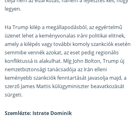
célja nem az elzárkózás, hanem a fejlesztés kell, hogy
legyen.
Ha Trump kilép a megállapodásból, az egyértelmű
üzenet lehet a keményvonalas iráni politikai elitnek,
amely a kilépés vagy további komoly szankciók esetén
semmibe vennék azokat, az eset pedig regionális
konfliktussá is alakulhat. Míg John Bolton, Trump új
nemzetbiztonsági tanácsadója az Irán elleni
keményebb szankciók fenntartását javasolja majd, a
szerző James Mattis külügyminiszter beavatkozását
sürgeti.
Szemlézte: Istrate Dominik