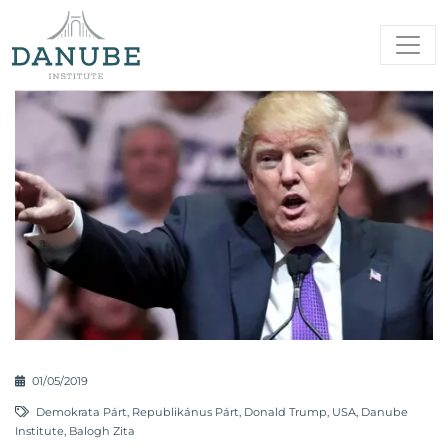
01/05/2019
Demokrata Párt
,
Republikánus Párt
,
Donald Trump
,
USA
,
Danube
Institute
,
Balogh Zita