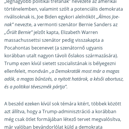
„legnagyobb politikai tréfának” nevezete az amerikai
történelemben, valamint szólt a potenciális demokrata
riválisoknak is, Joe Biden egykori alelnököt
„Álmos Joe-
nak”
nevezte, a vermonti szenátor Bernie Sanders az
„Őrült Bernie”
jelzőt kapta, Elizabeth Warren
massachussettsi szenátor pedig visszakapta a
Pocahontas becenevet (a szenátornő ugyanis
korábban utalt nagyon távoli őslakos származására).
Trump ezen kívül sietett szocialistának is bélyegezni
ellenfeleit, mondván
„a Demokraták most már a magas
adók, a magas bűnözés, a nyitott határok, a késői abortusz,
és a politikai téveszmék pártja”.
A beszéd ezeken kívül sok témára kitért, többek között
azt állítva, hogy a Trump-adminisztráció a korábban
még csak ötlet formájában létező tervet megvalósítva,
már valóban bevándorlólat küld a demokrata