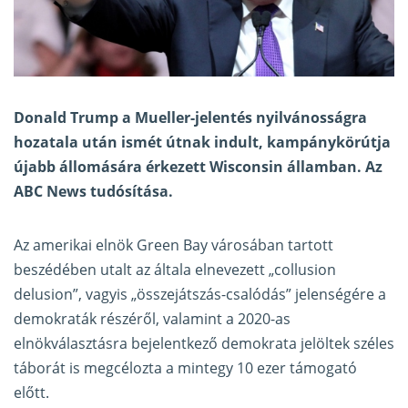
Donald Trump a Mueller-jelentés nyilvánosságra
hozatala után ismét útnak indult, kampánykörútja
újabb állomására érkezett Wisconsin államban. Az
ABC News
tudósítása
.
Az amerikai elnök Green Bay városában tartott
beszédében utalt az általa elnevezett „collusion
delusion”, vagyis „összejátszás-csalódás” jelenségére a
demokraták részéről, valamint a 2020-as
elnökválasztásra bejelentkező demokrata jelöltek széles
táborát is megcélozta a mintegy 10 ezer támogató
előtt.