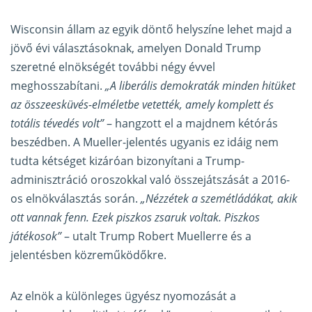
Wisconsin állam az egyik döntő helyszíne lehet majd a
jövő évi választásoknak, amelyen Donald Trump
szeretné elnökségét további négy évvel
meghosszabítani.
„A liberális demokraták minden hitüket
az összeesküvés-elméletbe vetették, amely komplett és
totális tévedés volt”
– hangzott el a majdnem kétórás
beszédben. A Mueller-jelentés ugyanis ez idáig nem
tudta kétséget kizáróan bizonyítani a Trump-
adminisztráció oroszokkal való összejátszását a 2016-
os elnökválasztás során.
„Nézzétek a szemétládákat, akik
ott vannak fenn. Ezek piszkos zsaruk voltak. Piszkos
játékosok”
– utalt Trump Robert Muellerre és a
jelentésben közreműködőkre.
Az elnök a különleges ügyész nyomozását a