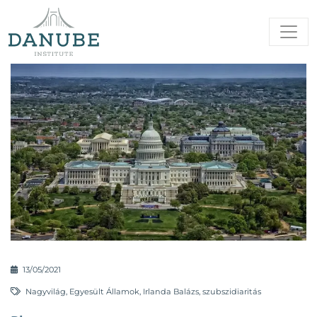
13/05/2021
Nagyvilág
,
Egyesült Államok
,
Irlanda Balázs
,
szubszidiaritás