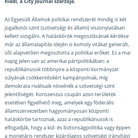
Riedl, a City Journal szerzője
.
Az Egyesült Államok politikai rendszerét mindig is két
jogalkotói szint (szövetségi és állami) viszonylatában
kellett vizsgálni. A hatáskörök megoszlásának kérdése
már az államalapítás idején is komoly vitákat generált,
sőt alapvetően megosztotta a politikai erőket. Ez a mai
napig jelen van az amerikai pártpolitikában: a
republikánusok többnyire a központi kormányzat
súlyának csökkentéséért kampányolnak, míg
demokrata riválisaik növelnék a szövetségi szint
jelentőségét. Konszenzus csupán azon területek
esetében figyelhető meg, amelyek egy föderális
államszervezetben hagyományosan központi
hatáskörbe tartoznak, azaz a republikánusok is
elfogadják, hogy a kül- és biztonságpolitika vagy éppen
a monetáris rendszer kizárólagos szövetségi irányítást