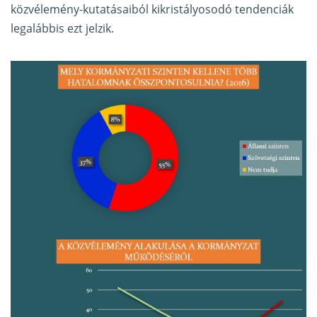
közvélemény-kutatásaiból kikristályosodó tendenciák
legalábbis ezt jelzik.