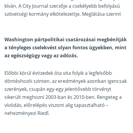
kíván. A City Journal szerzője a csekélyebb befolyású
szövetségi kormány elkötelezettje. Meglátása szerint
Washington pártpolitikai csatározásai megbénítják
a tényleges cselekvést olyan fontos ügyekben, mint
az egészségügy vagy az adózás.
Előbbi körül évtizedek óta vita folyik a legfelsőbb
döntéshozói szinten, az eredmények azonban igencsak
szerények, csupán egy-egy jelentősebb törvényt
sikerült meghozni 2003-ban és 2010-ben. Rengeteg a
vívódás, előrelépés viszont alig tapasztalható –
nehezményezi Riedl.