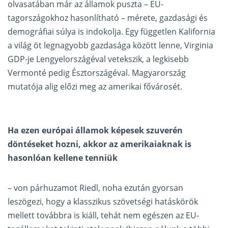
olvasatában már az államok puszta – EU-
tagországokhoz hasonlítható – mérete, gazdasági és
demográfiai súlya is indokolja. Egy független Kalifornia
a világ öt legnagyobb gazdasága között lenne, Virginia
GDP-je Lengyelországéval vetekszik, a legkisebb
Vermonté pedig Észtországéval. Magyarország
mutatója alig előzi meg az amerikai fővárosét.
Ha ezen európai államok képesek szuverén
döntéseket hozni, akkor az amerikaiaknak is
hasonlóan kellene tenniük
– von párhuzamot Riedl, noha ezután gyorsan
leszögezi, hogy a klasszikus szövetségi hatáskörök
mellett továbbra is kiáll, tehát nem egészen az EU-