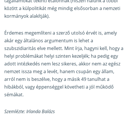
tagállamokat tekinti etalonnak (hiszen nálunk a többi
között a külpolitikát még mindig elsősorban a nemzeti
kormányok alakítják).
Érdemes megemlíteni a szerző utolsó érvét is, amely
akár egy általános argumentum is lehet a
szubszidiaritás elve mellett. Mint írja, hagyni kell, hogy a
helyi problémákat helyi szinten kezeljék; ha pedig egy
adott intézkedés nem lesz sikeres, akkor nem az egész
nemzet issza meg a levét, hanem csupán egy állam,
arról nem is beszélve, hogy a másik 49 tanulhat a
hibákból, vagy éppenséggel követheti a jól működő
sémákat.
Szemlézte: Irlanda Balázs