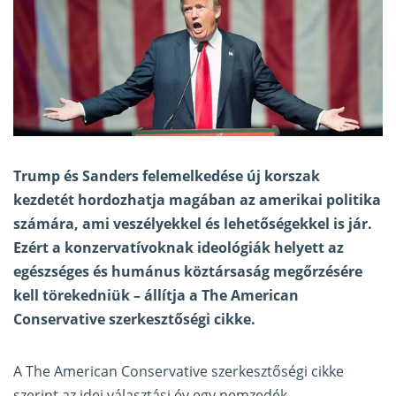
Trump és Sanders felemelkedése új korszak
kezdetét hordozhatja magában az amerikai politika
számára, ami veszélyekkel és lehetőségekkel is jár.
Ezért a konzervatívoknak ideológiák helyett az
egészséges és humánus köztársaság megőrzésére
kell törekedniük – állítja a The American
Conservative
szerkesztőségi cikke
.
A The American Conservative szerkesztőségi cikke
szerint az idei választási év egy nemzedék