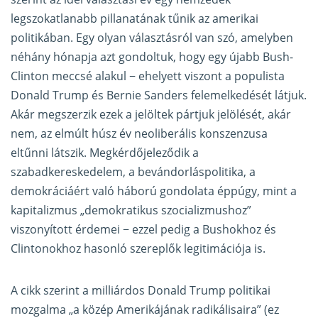
legszokatlanabb pillanatának tűnik az amerikai
politikában. Egy olyan választásról van szó, amelyben
néhány hónapja azt gondoltuk, hogy egy újabb Bush-
Clinton meccsé alakul − ehelyett viszont a populista
Donald Trump és Bernie Sanders felemelkedését látjuk.
Akár megszerzik ezek a jelöltek pártjuk jelölését, akár
nem, az elmúlt húsz év neoliberális konszenzusa
eltűnni látszik. Megkérdőjeleződik a
szabadkereskedelem, a bevándorláspolitika, a
demokráciáért való háború gondolata éppúgy, mint a
kapitalizmus „demokratikus szocializmushoz”
viszonyított érdemei
−
ezzel pedig a Bushokhoz és
Clintonokhoz hasonló szereplők legitimációja is.
A cikk szerint a milliárdos Donald Trump politikai
mozgalma „a közép Amerikájának radikálisaira” (ez