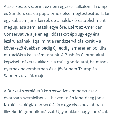
A szerkesztők szerint ez nem egyszeri alkalom, Trump
és Sanders csak a populizmus első megtestesítői. Talán
egyikük sem jár sikerrel, de a haldokló establishment
megújulása sem látszik egyelőre. Ezért az American
Conservative a jelenlegi időszakot éppúgy egy éra
lezárulásának látja, mint a rendszerváltás korát
–
a
következő években pedig új, eddig ismeretlen politikai
mutációkra kell számítanunk. A Bush és Clinton által
képviselt nézetek akkor is a múlt gondolatai, ha mások
nyernek novemberben és a jövőt nem Trump és
Sanders uralják majd.
A Burke-i szemléletű konzervatívok mindezt csak
óvatosan szemlélhetik − hiszen talán lehetőség jön a
fakuló ideológiák lecserélésére egy elvekhez jobban
illeszkedő gondolkodással. Ugyanakkor nagy kockázata