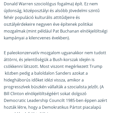
Donald Warren szociológus fogalma) épít. Ez nem
újdonság, középosztályi és alsóbb jövedelmi szintű
fehér populáció kulturális attitűdjeire és
osztályérdekeire negyven éve építenek politikai
mozgalmak (mint például Pat Buchanan elnökjelöltségi
kampányai a kilencvenes években).
E paleokonzervatív mozgalom ugyanakkor nem tudott
áttörni, és jelentőségük a Bush-korszak idején is
csökkenni látszott. Most viszont megérkezett Trump
közben pedig a baloldalon Sanders azokat a
hidegháborús időket idézi vissza, amikor a
progresszívek büszkén vállalták a szocialista jelzőt. (A
Bill Clinton elnökjelöltségéért sokat dolgozó
Democratic Leadership Councilt 1985-ben éppen azért
hozták létre, hogy a Demokratikus Pártot piacalapú