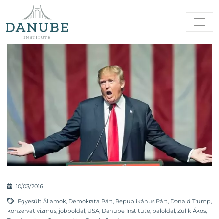
10/03/2016
Egyesült Államok
,
Demokrata Párt
,
Republikánus Párt
,
Donald Trump
,
konzervativizmus
,
jobboldal
,
USA
,
Danube Institute
,
baloldal
,
Zulik Ákos
,