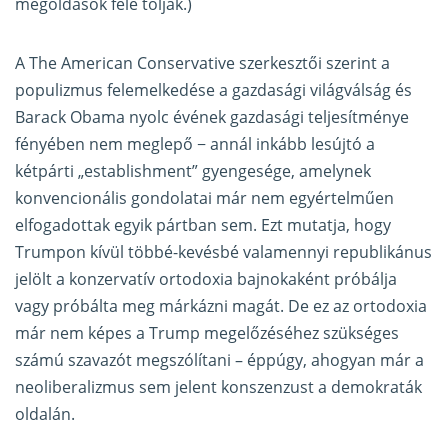
megoldások felé tolják.)
A The American Conservative szerkesztői szerint a
populizmus felemelkedése a gazdasági világválság és
Barack Obama nyolc évének gazdasági teljesítménye
fényében nem meglepő − annál inkább lesújtó a
kétpárti „establishment” gyengesége, amelynek
konvencionális gondolatai már nem egyértelműen
elfogadottak egyik pártban sem. Ezt mutatja, hogy
Trumpon kívül többé-kevésbé valamennyi republikánus
jelölt a konzervatív ortodoxia bajnokaként próbálja
vagy próbálta meg márkázni magát. De ez az ortodoxia
már nem képes a Trump megelőzéséhez szükséges
számú szavazót megszólítani – éppúgy, ahogyan már a
neoliberalizmus sem jelent konszenzust a demokraták
oldalán.