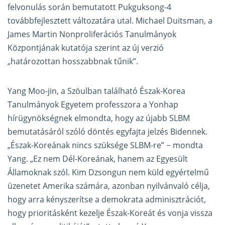
felvonulás során bemutatott Pukguksong-4
továbbfejlesztett változatára utal. Michael Duitsman, a
James Martin Nonproliferációs Tanulmányok
Központjának kutatója szerint az új verzió
„határozottan hosszabbnak tűnik”.
Yang Moo-jin, a Szöulban található Észak-Korea
Tanulmányok Egyetem professzora a Yonhap
hírügynökségnek elmondta, hogy az újabb SLBM
bemutatásáról szóló döntés egyfajta jelzés Bidennek.
„Észak-Koreának nincs szüksége SLBM-re” − mondta
Yang. „Ez nem Dél-Koreának, hanem az Egyesült
Államoknak szól. Kim Dzsongun nem küld egyértelmű
üzenetet Amerika számára, azonban nyilvánvaló célja,
hogy arra kényszerítse a demokrata adminisztrációt,
hogy prioritásként kezelje Észak-Koreát és vonja vissza