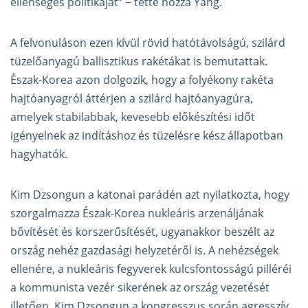
ellenséges politikáját” − tette hozzá Yang.
A felvonuláson ezen kívül rövid hatótávolságú, szilárd
tüzelőanyagú ballisztikus rakétákat is bemutattak.
Észak-Korea azon dolgozik, hogy a folyékony rakéta
hajtóanyagról áttérjen a szilárd hajtóanyagúra,
amelyek stabilabbak, kevesebb előkészítési időt
igényelnek az indításhoz és tüzelésre kész állapotban
hagyhatók.
Kim Dzsongun a katonai parádén azt nyilatkozta, hogy
szorgalmazza Észak-Korea nukleáris arzenáljának
bővítését és korszerűsítését, ugyanakkor beszélt az
ország nehéz gazdasági helyzetéről is. A nehézségek
ellenére, a nukleáris fegyverek kulcsfontosságú pilléréi
a kommunista vezér sikerének az ország vezetését
illetően. Kim Dzsongun a kongresszus során agresszív