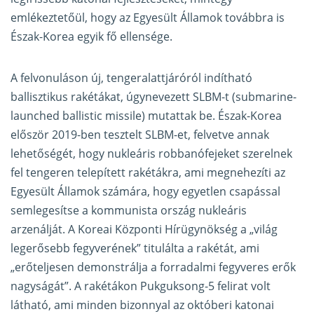
emlékeztetőül, hogy az Egyesült Államok továbbra is
Észak-Korea egyik fő ellensége.
A felvonuláson új, tengeralattjáróról indítható
ballisztikus rakétákat, úgynevezett SLBM-t (submarine-
launched ballistic missile) mutattak be. Észak-Korea
először 2019-ben tesztelt SLBM-et, felvetve annak
lehetőségét, hogy nukleáris robbanófejeket szerelnek
fel tengeren telepített rakétákra, ami megnehezíti az
Egyesült Államok számára, hogy egyetlen csapással
semlegesítse a kommunista ország nukleáris
arzenálját. A Koreai Központi Hírügynökség a „világ
legerősebb fegyverének” titulálta a rakétát, ami
„erőteljesen demonstrálja a forradalmi fegyveres erők
nagyságát”. A rakétákon Pukguksong-5 felirat volt
látható, ami minden bizonnyal az októberi katonai