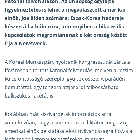
katonai felvonuláson. Az ünnepség egyfajta
figyelmeztetés is lehet a megválasztott amerikai
elnök, Joe Biden számára: Észak-Korea hadereje
készen áll a háborúra, amennyiben a bilaterális
kapcsolatok megromlanának a két ország között −
írja a
Newsweek
.
A Koreai Munkáspárt nyolcadik kongresszusát zárta a
fővárosban tartott katonai felvonulás, melyen a rezsim
kulcsfontosságú szereplői gyűltek össze. A parádén
bemutattak egy tengeralattjáróról felbocsátható
ballisztikus rakétát is.
Korábban már kiszivárogtak információk arra
vonatkozóan, hogy a kommunista diktátor még az új
amerikai elnök beiktatása előtt nyilvánosságra hozza a
legfrissebb katonai fejlesztéseket, mintegy