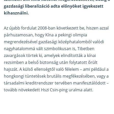
gazdasági liberalizáció adta előnyöket igyekezett
kihasználni.
Az újabb fordulat 2008-ban következett be, hiszen azzal
párhuzamosan, hogy Kína a pekingi olimpia
megrendezésével gazdasági középhatalomból valódi
nagyhatalommá vált szimbolikusan is, Tibetben
zavargások törtek ki, amelyek elindították a kínai
rezsimben a belső biztonság után folytatott őrült
hajszát. A külső ellenségtől való félelem – ami például a
hongkongi tüntetések brutális megfékezésében, vagy a
társadalmi kreditrendszer tervében manifesztálódott –
tovább növekedett Hszi Csin-ping uralma alatt.