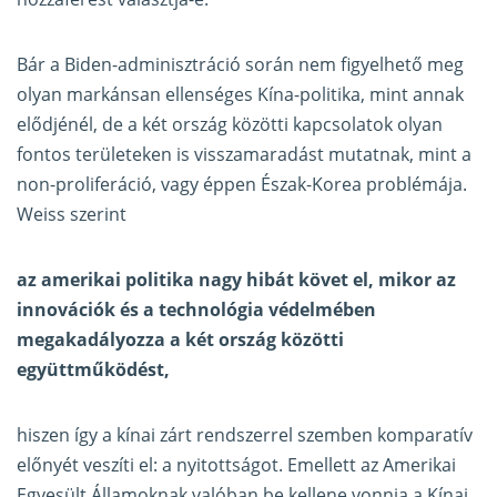
Bár a Biden-adminisztráció során nem figyelhető meg
olyan markánsan ellenséges Kína-politika, mint annak
elődjénél, de a két ország közötti kapcsolatok olyan
fontos területeken is visszamaradást mutatnak, mint a
non-proliferáció, vagy éppen Észak-Korea problémája.
Weiss szerint
az amerikai politika nagy hibát követ el, mikor az
innovációk és a technológia védelmében
megakadályozza a két ország közötti
együttműködést,
hiszen így a kínai zárt rendszerrel szemben komparatív
előnyét veszíti el: a nyitottságot. Emellett az Amerikai
Egyesült Államoknak valóban be kellene vonnia a Kínai