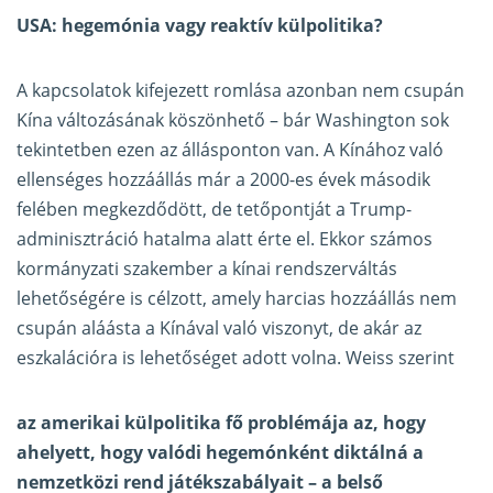
USA: hegemónia vagy reaktív külpolitika?
A kapcsolatok kifejezett romlása azonban nem csupán
Kína változásának köszönhető – bár Washington sok
tekintetben ezen az állásponton van. A Kínához való
ellenséges hozzáállás már a 2000-es évek második
felében megkezdődött, de tetőpontját a Trump-
adminisztráció hatalma alatt érte el. Ekkor számos
kormányzati szakember a kínai rendszerváltás
lehetőségére is célzott, amely harcias hozzáállás nem
csupán aláásta a Kínával való viszonyt, de akár az
eszkalációra is lehetőséget adott volna. Weiss szerint
az amerikai külpolitika fő problémája az, hogy
ahelyett, hogy valódi hegemónként diktálná a
nemzetközi rend játékszabályait – a belső