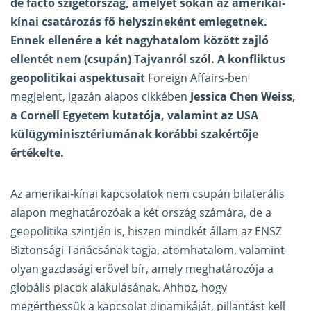
de facto szigetország, amelyet sokan az amerikai-
kínai csatározás fő helyszíneként emlegetnek.
Ennek ellenére a két nagyhatalom között zajló
ellentét nem (csupán) Tajvanról szól. A konfliktus
geopolitikai aspektusait
Foreign Affairs-ben
megjelent, igazán alapos cikkében
Jessica Chen Weiss,
a Cornell Egyetem kutatója, valamint az USA
külügyminisztériumának korábbi szakértője
értékelte.
Az amerikai-kínai kapcsolatok nem csupán bilaterális
alapon meghatározóak a két ország számára, de a
geopolitika szintjén is, hiszen mindkét állam az ENSZ
Biztonsági Tanácsának tagja, atomhatalom, valamint
olyan gazdasági erővel bír, amely meghatározója a
globális piacok alakulásának. Ahhoz, hogy
megérthessük a kapcsolat dinamikáját, pillantást kell