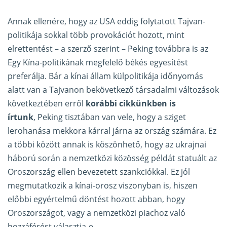
Annak ellenére, hogy az USA eddig folytatott Tajvan-
politikája sokkal több provokációt hozott, mint
elrettentést – a szerző szerint – Peking továbbra is az
Egy Kína-politikának megfelelő békés egyesítést
preferálja. Bár a kínai állam külpolitikája időnyomás
alatt van a Tajvanon bekövetkező társadalmi változások
következtében erről
korábbi cikkünkben is
írtunk
, Peking tisztában van vele, hogy a sziget
lerohanása mekkora kárral járna az ország számára. Ez
a többi között annak is köszönhető, hogy az ukrajnai
háború során a nemzetközi közösség példát statuált az
Oroszország ellen bevezetett szankciókkal. Ez jól
megmutatkozik a kínai-orosz viszonyban is, hiszen
előbbi egyértelmű döntést hozott abban, hogy
Oroszországot, vagy a nemzetközi piachoz való
hozzáférést választja-e.