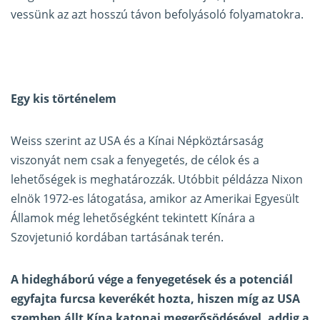
vessünk az azt hosszú távon befolyásoló folyamatokra.
Egy kis történelem
Weiss szerint az USA és a Kínai Népköztársaság
viszonyát nem csak a fenyegetés, de célok és a
lehetőségek is meghatározzák. Utóbbit példázza Nixon
elnök 1972-es látogatása, amikor az Amerikai Egyesült
Államok még lehetőségként tekintett Kínára a
Szovjetunió kordában tartásának terén.
A hidegháború vége a fenyegetések és a potenciál
egyfajta furcsa keverékét hozta, hiszen míg az USA
szemben állt Kína katonai megerősödésével, addig a