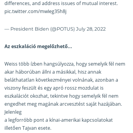
differences, and address issues of mutual interest.
pic.twitter.com/mwIeg35h8j
— President Biden (@POTUS)
July 28, 2022
Az eszkaláció megelőzhető...
Weiss több ízben hangsúlyozza, hogy semelyik fél nem
akar háborúban állni a másikkal, hisz annak
beláthatatlan következményei volnának, azonban a
viszony feszült és egy apró rossz mozdulat is
eszkalációt okozhat, tekintve hogy semelyik fél nem
engedhet meg magának arcvesztést saját hazájában.
Jelenleg
a legforróbb pont a kínai-amerikai kapcsolatokat
illetően Tajvan esete.