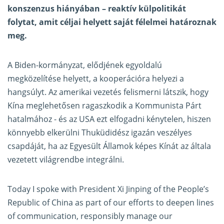
konszenzus hiányában – reaktív külpolitikát
folytat, amit céljai helyett saját félelmei határoznak
meg.
A Biden-kormányzat, elődjének egyoldalú
megközelítése helyett, a kooperációra helyezi a
hangsúlyt. Az amerikai vezetés felismerni látszik, hogy
Kína meglehetősen ragaszkodik a Kommunista Párt
hatalmához - és az USA ezt elfogadni kénytelen, hiszen
könnyebb elkerülni Thuküdidész igazán veszélyes
csapdáját, ha az Egyesült Államok képes Kínát az általa
vezetett világrendbe integrálni.
Today I spoke with President Xi Jinping of the People’s
Republic of China as part of our efforts to deepen lines
of communication, responsibly manage our