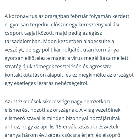
A koronavírus az országban február folyamán kezdett
el gyorsan terjedni, először egy keresztény vallási
csoport tagjai között, majd pedig az egész
társadalomban. Moon kezdetben alábecsülte a
veszélyt, de egy politikai holtjáték után kormánya
gyorsan elkötelezte magát a vírus megállítása mellett:
stratégiájuk tömegek tesztelésén és agresszív
kontaktkutatáson alapult, és ez megkímélte az országot
egy esetleges lezárás nehézségeitől.
Az intézkedések sikeressége nagy nemzetközi
elismerést hozott az országnak. A világ vezetőinek
elismerő szavai is minden bizonnyal hozzájárultak
ahhoz, hogy az április 15-ei választások részvételi
aránya három évtizedes csúcsra érjen, és elsöprő