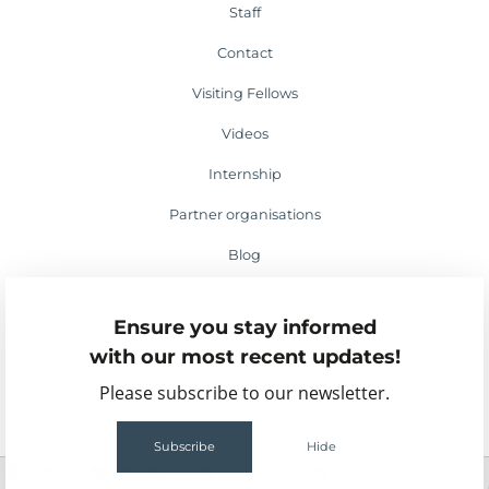
Staff
Contact
Visiting Fellows
Videos
Internship
Partner organisations
Blog
Media appearances
Ensure you stay informed
Events
with our most recent updates!
Please subscribe to our newsletter.
Subscribe
Hide
2
55