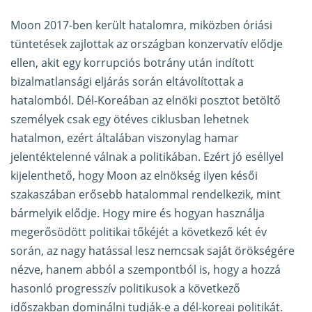
Moon 2017-ben került hatalomra, miközben óriási
tüntetések zajlottak az országban konzervatív elődje
ellen, akit egy korrupciós botrány után indított
bizalmatlansági eljárás során eltávolítottak a
hatalomból. Dél-Koreában az elnöki posztot betöltő
személyek csak egy ötéves ciklusban lehetnek
hatalmon, ezért általában viszonylag hamar
jelentéktelenné válnak a politikában. Ezért jó eséllyel
kijelenthető, hogy Moon az elnökség ilyen késői
szakaszában erősebb hatalommal rendelkezik, mint
bármelyik elődje. Hogy mire és hogyan használja
megerősödött politikai tőkéjét a következő két év
során, az nagy hatással lesz nemcsak saját örökségére
nézve, hanem abból a szempontból is, hogy a hozzá
hasonló progresszív politikusok a következő
időszakban dominálni tudják-e a dél-koreai politikát.