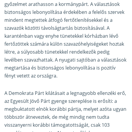
győzelmet arathasson a kormánypárt. A választások
biztonságos lebonyolítása érdekében a felelős szervek
mindent megtettek átfogó fertőtlenítésekkel és a
szavazók közötti távolságtartás biztosításával. A
karanténban vagy enyhe tünetekkel kórházban lévő
fertőzöttek számára külön szavazóhelyiségeket hoztak
létre, a súlyosabb tünetekkel rendelkezők pedig
levélben szavazhattak. A nyugati sajtóban a választások
megtartása és biztonságos lebonyolítása is pozitív
fényt vetett az országra.
A Demokrata Párt kilátásait a legnagyobb ellenzéki erő,
az Egyesült Jövő Párt gyenge szereplése is erősíti: a
megbuktatott elnök korábbi pártja, melyet azóta ugyan
többször átneveztek, de még mindig nem tudta
visszanyerni korábbi támogatottságát, csak 103