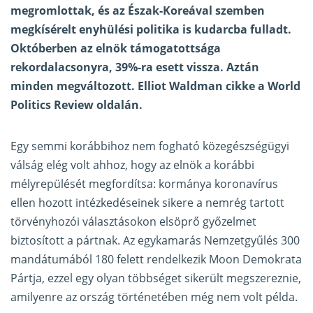
megromlottak, és az Észak-Koreával szemben
megkísérelt enyhülési politika is kudarcba fulladt.
Októberben az elnök támogatottsága
rekordalacsonyra, 39%-ra esett vissza. Aztán
minden megváltozott. Elliot Waldman cikke a World
Politics Review
oldalán
.
Egy semmi korábbihoz nem fogható közegészségügyi
válság elég volt ahhoz, hogy az elnök a korábbi
mélyrepülését megfordítsa: kormánya koronavírus
ellen hozott intézkedéseinek sikere a nemrég tartott
törvényhozói választásokon elsöprő győzelmet
biztosított a pártnak. Az egykamarás Nemzetgyűlés 300
mandátumából 180 felett rendelkezik Moon Demokrata
Pártja, ezzel egy olyan többséget sikerült megszereznie,
amilyenre az ország történetében még nem volt példa.