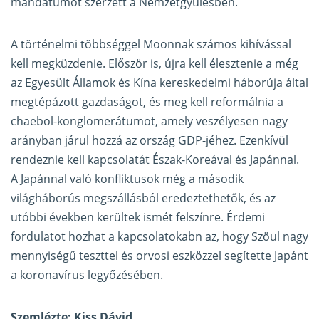
mandátumot szerzett a Nemzetgyűlésben.
A történelmi többséggel Moonnak számos kihívással
kell megküzdenie. Először is, újra kell élesztenie a még
az Egyesült Államok és Kína kereskedelmi háborúja által
megtépázott gazdaságot, és meg kell reformálnia a
chaebol-konglomerátumot, amely veszélyesen nagy
arányban járul hozzá az ország GDP-jéhez. Ezenkívül
rendeznie kell kapcsolatát Észak-Koreával és Japánnal.
A Japánnal való konfliktusok még a második
világháborús megszállásból eredeztethetők, és az
utóbbi években kerültek ismét felszínre. Érdemi
fordulatot hozhat a kapcsolatokabn az, hogy Szöul nagy
mennyiségű teszttel és orvosi eszközzel segítette Japánt
a koronavírus legyőzésében.
Szemlézte: Kiss Dávid