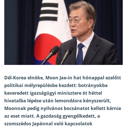
Dél-Korea elnöke, Moon Jae-in hat hónappal ezelőtt
politikai mélyrepülésbe kezdett: botrányokba
keveredett igazságügyi minisztere öt héttel
hivatalba lépése után lemondásra kényszerült,
Moonnak pedig nyilvános bocsánatot kellett kérnie
az eset miatt. A gazdaság gyengélkedett, a
szomszédos Japánnal való kapcsolatok