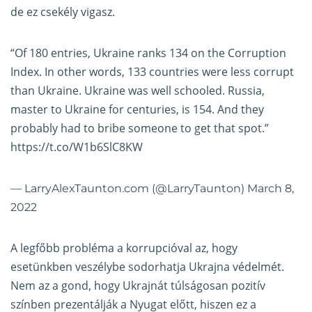
de ez csekély vigasz.
“Of 180 entries, Ukraine ranks 134 on the Corruption
Index. In other words, 133 countries were less corrupt
than Ukraine. Ukraine was well schooled. Russia,
master to Ukraine for centuries, is 154. And they
probably had to bribe someone to get that spot.”
https://t.co/W1b6SlC8KW
— LarryAlexTaunton.com (@LarryTaunton)
March 8,
2022
A legfőbb probléma a korrupcióval az, hogy
esetünkben veszélybe sodorhatja Ukrajna védelmét.
Nem az a gond, hogy Ukrajnát túlságosan pozitív
színben prezentálják a Nyugat előtt, hiszen ez a