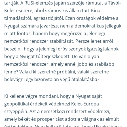
tartják. A RUSI-elemzés japán szerzője rámutat a Távol-
Kelet esetére, ahol számos kis állam tart Kína
támadásától, agressziójától. Ezen országok védelme a
Nyugat számára javarészt nem a demokratikus jellegük
miatt fontos, hanem hogy megőrizze a jelenlegi
nemzetközi rendszer stabilitását. Persze lehet arról
beszélni, hogy a jelenlegi erőviszonyok igazságtalanok,
hogy a Nyugat túlterjeszkedett. De van olyan
nemzetközi rendszer, amely ennél jobb és stabilabb
lenne? Valaki ki szeretné próbálni, valaki szeretne
belevágni egy bizonytalan végű átalakításba?
Ki kellene végre mondani, hogy a Nyugat saját
geopolitikai érdekeit védelmezi Kelet-Európa
sztyeppéin. Azt a nemzetközi rendszert védelmezi,
amely békét és prosperitást adott a világnak az elmúlt
évtizedekben. Nem kell erőltetni azt, hogy Ukrajnában a