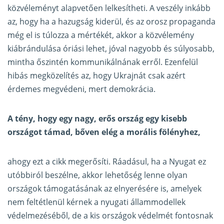
közvéleményt alapvetően lelkesítheti. A veszély inkább
az, hogy ha a hazugság kiderül, és az orosz propaganda
még el is túlozza a mértékét, akkor a közvélemény
kiábrándulása óriási lehet, jóval nagyobb és súlyosabb,
mintha őszintén kommunikálnának erről. Ezenfelül
hibás megközelítés az, hogy Ukrajnát csak azért
érdemes megvédeni, mert demokrácia.
A tény, hogy egy nagy, erős ország egy kisebb
országot támad, bőven elég a morális fölényhez,
ahogy ezt a cikk megerősíti. Ráadásul, ha a Nyugat ez
utóbbiról beszélne, akkor lehetőség lenne olyan
országok támogatásának az elnyerésére is, amelyek
nem feltétlenül kérnek a nyugati állammodellek
védelmezéséből, de a kis országok védelmét fontosnak