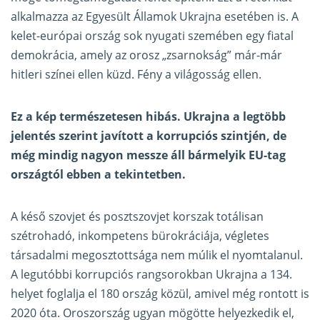
alkalmazza az Egyesült Államok Ukrajna esetében is. A
kelet-európai ország sok nyugati szemében egy fiatal
demokrácia, amely az orosz „zsarnokság” már-már
hitleri színei ellen küzd. Fény a világosság ellen.
Ez a kép természetesen hibás. Ukrajna a legtöbb
jelentés szerint javított a korrupciós szintjén, de
még mindig nagyon messze áll bármelyik EU-tag
országtól ebben a tekintetben.
A késő szovjet és posztszovjet korszak totálisan
szétrohadó, inkompetens bürokráciája, végletes
társadalmi megosztottsága nem múlik el nyomtalanul.
A legutóbbi korrupciós rangsorokban Ukrajna a 134.
helyet foglalja el 180 ország közül, amivel még rontott is
2020 óta. Oroszország ugyan mögötte helyezkedik el,