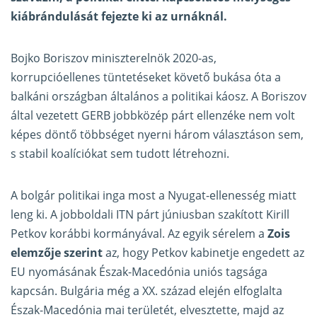
kiábrándulását fejezte ki az urnáknál.
Bojko Boriszov miniszterelnök 2020-as,
korrupcióellenes tüntetéseket követő bukása óta a
balkáni országban általános a politikai káosz. A Boriszov
által vezetett GERB jobbközép párt ellenzéke nem volt
képes döntő többséget nyerni három választáson sem,
s stabil koalíciókat sem tudott létrehozni.
A bolgár politikai inga most a Nyugat-ellenesség miatt
leng ki. A jobboldali ITN párt júniusban szakított Kirill
Petkov korábbi kormányával. Az egyik sérelem a
Zois
elemzője szerint
az, hogy Petkov kabinetje engedett az
EU nyomásának Észak-Macedónia uniós tagsága
kapcsán. Bulgária még a XX. század elején elfoglalta
Észak-Macedónia mai területét, elvesztette, majd az