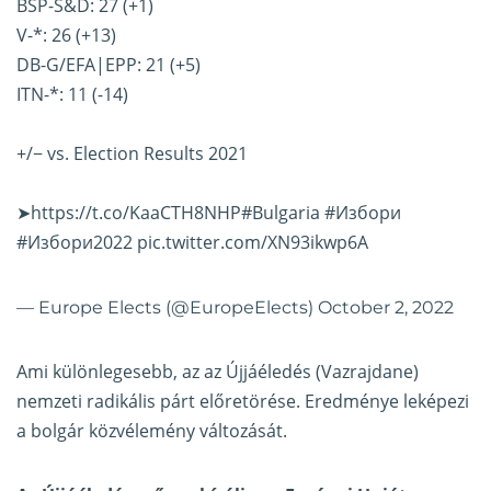
BSP-S&D: 27 (+1)
V-*: 26 (+13)
DB-G/EFA|EPP: 21 (+5)
ITN-*: 11 (-14)
+/− vs. Election Results 2021
➤
https://t.co/KaaCTH8NHP
#Bulgaria
#Избори
#Избори2022
pic.twitter.com/XN93ikwp6A
— Europe Elects (@EuropeElects)
October 2, 2022
Ami különlegesebb, az az Újjáéledés (Vazrajdane)
nemzeti radikális párt előretörése. Eredménye leképezi
a bolgár közvélemény változását.