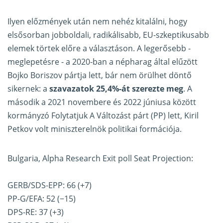
Ilyen előzmények után nem nehéz kitalálni, hogy
elsősorban jobboldali, radikálisabb, EU-szkeptikusabb
elemek törtek előre a választáson. A legerősebb -
meglepetésre - a 2020-ban a népharag által elűzött
Bojko Boriszov pártja lett, bár nem örülhet döntő
sikernek: a
szavazatok 25,4%-át szerezte meg
. A
második a 2021 novembere és 2022 júniusa között
kormányzó Folytatjuk A Változást párt (PP) lett, Kiril
Petkov volt miniszterelnök politikai formációja.
Bulgaria, Alpha Research Exit poll Seat Projection:
GERB/SDS-EPP: 66 (+7)
PP-G/EFA: 52 (−15)
DPS-RE: 37 (+3)