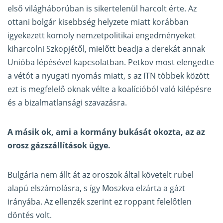
első világháborúban is sikertelenül harcolt érte. Az
ottani bolgár kisebbség helyzete miatt korábban
igyekezett komoly nemzetpolitikai engedményeket
kiharcolni Szkopjétől, mielőtt beadja a derekát annak
Unióba lépésével kapcsolatban. Petkov most elengedte
a vétót a nyugati nyomás miatt, s az ITN többek között
ezt is megfelelő oknak vélte a koalícióból való kilépésre
és a bizalmatlansági szavazásra.
A másik ok, ami a kormány bukását okozta, az az
orosz gázszállítások ügye.
Bulgária nem állt át az oroszok által követelt rubel
alapú elszámolásra, s így Moszkva elzárta a gázt
irányába. Az ellenzék szerint ez roppant felelőtlen
döntés volt.