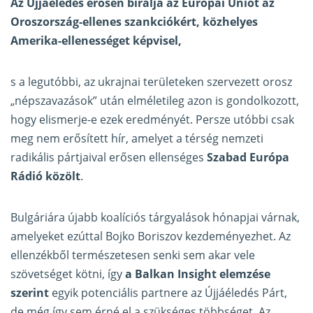
Az Újjáéledés erősen bírálja az Európai Uniót az
Oroszország-ellenes szankciókért, közhelyes
Amerika-ellenességet képvisel,
s a legutóbbi, az ukrajnai területeken szervezett orosz
„népszavazások” után elméletileg azon is gondolkozott,
hogy elismerje-e ezek eredményét. Persze utóbbi csak
meg nem erősített hír, amelyet a térség nemzeti
radikális pártjaival erősen ellenséges
Szabad Európa
Rádió közölt
.
Bulgáriára újabb koalíciós tárgyalások hónapjai várnak,
amelyeket ezúttal Bojko Boriszov kezdeményezhet. Az
ellenzékből természetesen senki sem akar vele
szövetséget kötni, így
a Balkan Insight elemzése
szerint
egyik potenciális partnere az Újjáéledés Párt,
de még így sem érné el a szükséges többséget. Az