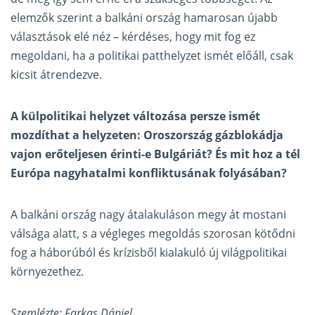
elemzők szerint a balkáni ország hamarosan újabb
választások elé néz – kérdéses, hogy mit fog ez
megoldani, ha a politikai patthelyzet ismét előáll, csak
kicsit átrendezve.
A külpolitikai helyzet változása persze ismét
mozdíthat a helyzeten: Oroszország gázblokádja
vajon erőteljesen érinti-e Bulgáriát? És mit hoz a tél
Európa nagyhatalmi konfliktusának folyásában?
A balkáni ország nagy átalakuláson megy át mostani
válsága alatt, s a végleges megoldás szorosan kötődni
fog a háborúból és krízisből kialakuló új világpolitikai
környezethez.
Szemlézte: Farkas Dániel