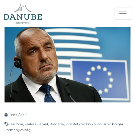
08/10/2022
Európa
,
Farkas Dániel
,
Bulgária
,
Kiril Petkov
,
Bojko Boriszov
,
bolgár
kormányválság