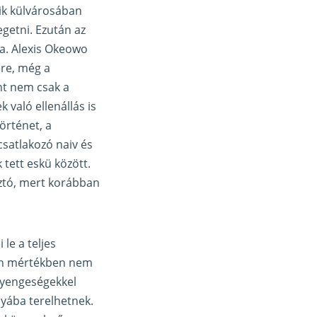
ik külvárosában
egetni. Ezután az
va. Alexis Okeowo
ere, még a
nt nem csak a
 való ellenállás is
történet, a
satlakozó naiv és
 tett eskü között.
sztó, mert korábban
le a teljes
lyen mértékben nem
gyengeségekkel
nyába terelhetnek.