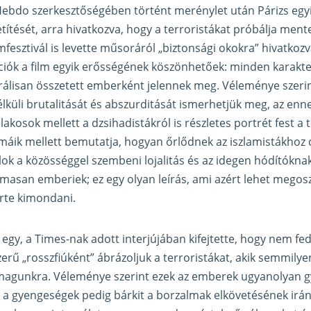
 Hebdo szerkesztőségében történt merénylet után Párizs egy
vetítését, arra hivatkozva, hogy a terroristákat próbálja ment
lmfesztivál is levette műsoráról „biztonsági okokra” hivatkoz
kciók a film egyik erősségének köszönhetőek: minden karakt
rálisan összetett emberként jelennek meg. Véleménye szeri
lküli brutalitását és abszurditását ismerhetjük meg, az ennek
 lakosok mellett a dzsihadistákról is részletes portrét fest a 
áik mellett bemutatja, hogyan őrlődnek az iszlamistákhoz c
talok a közösséggel szembeni lojalitás és az idegen hódítóknak
almasan emberiek; ez egy olyan leírás, ami azért lehet mego
rte kimondani.
egy, a Times-nak adott interjújában kifejtette, hogy nem fedi 
zerű „rosszfiúként” ábrázoljuk a terroristákat, akik semmi
agunkra. Véleménye szerint ezek az emberek ugyanolyan 
 a gyengeségek pedig bárkit a borzalmak elkövetésének irá