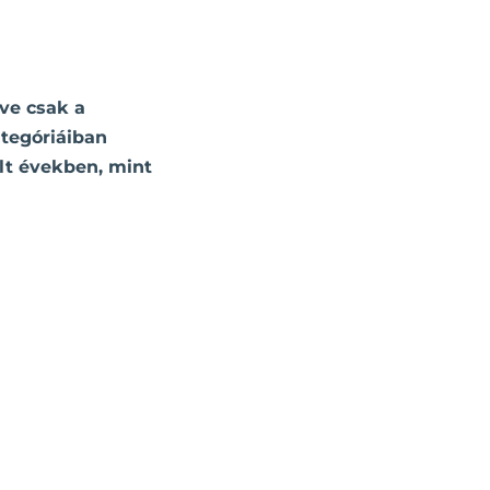
tve csak a
ategóriáiban
últ években, mint