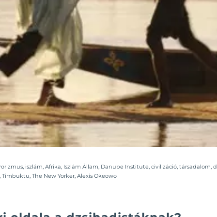
rorizmus
,
iszlám
,
Afrika
,
Iszlám Állam
,
Danube Institute
,
civilizáció
,
társadalom
,
d
,
Timbuktu
,
The New Yorker
,
Alexis Okeowo