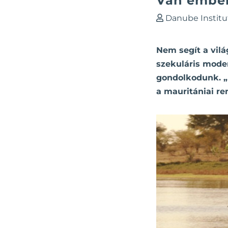
Van ember
Danube Institu
Nem segít a vilá
szekuláris moder
gondolkodunk. „K
a mauritániai r