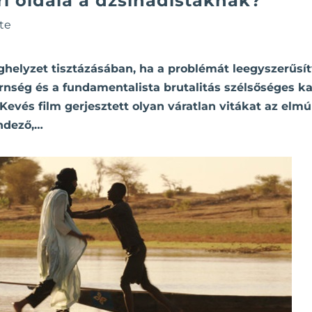
i oldala a dzsihadistáknak?
te
ghelyzet tisztázásában, ha a problémát leegyszerűsí
nség és a fundamentalista brutalitás szélsőséges k
evés film gerjesztett olyan váratlan vitákat az elm
endező,…