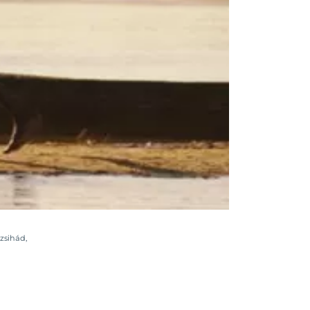
zsihád
,