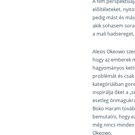
A film perspektívá
előítéleteket, nyi
pedig mást és mást
akik sohasem sorak
a mali hadsereget, 
Alexis Okeowo szeri
hogy az emberek mi
hagyományos kettős
problémát és csak 
kategóriáiban gond
inspirálja őket a 
esetleg önmagukra
Boko Haram tovább
bemutatni, hogy ez
még nincs minden
Okeowo.