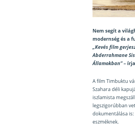
Nem segít a világ
modernség és a f
„Kevés film gerjes
Abderrahmane Siss
Államokban”
– írj
A film Timbuktu vá
Szahara déli kapuj
iszlamista megszáll
legszigorúbban vet
dokumentálása is: 
eszméknek.