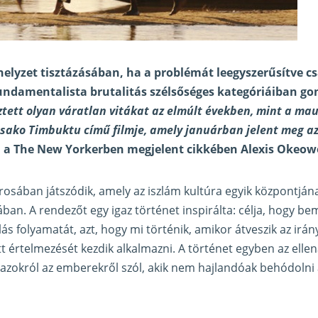
helyzet tisztázásában, ha a problémát leegyszerűsítve cs
undamentalista brutalitás szélsőséges kategóriáiban g
ztett olyan váratlan vitákat az elmúlt években, mint a mau
ako Timbuktu című filmje, amely januárban jelent meg az
a a
The New Yorkerben megjelent cikkében
Alexis Okeow
rosában játszódik, amely az iszlám kultúra egyik központján
ában. A rendezőt egy igaz történet inspirálta: célja, hogy b
ás folyamatát, azt, hogy mi történik, amikor átveszik az irány
t értelmezését kezdik alkalmazni. A történet egyben az ellen
azokról az emberekről szól, akik nem hajlandóak behódolni