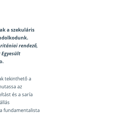
ak a szekuláris
ondolkodunk.
ritániai rendező,
 Egyesült
o.
ak tekinthető a
emutassa az
ítást és a saría
állás
 a fundamentalista