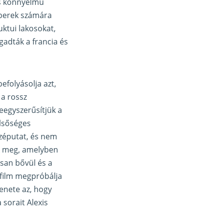
és könnyelmű
emberek számára
uktui lakosokat,
adták a francia és
efolyásolja azt,
 a rossz
eegyszerűsítjük a
élsőséges
özéputat, és nem
ek meg, amelyben
san bővül és a
 film megpróbálja
zenete az, hogy
a sorait Alexis