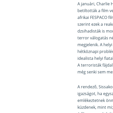
A januári, Charlie
betiltották a film 
afrikai FESPACO fi
szerint ezek a rea
dzsihadisták is mo
terror válogatás né
megjelenik. A helyi
hétköznapi problém
idealista helyi fia
A terroristák fájd
még senki sem me
A rendező, Sissako 
igazságot, ha egys
emlékeztetnek önm
küzdenek, mint mi;