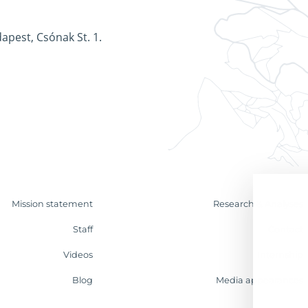
apest, Csónak St. 1.
Mission statement
Research & Analyses
Staff
Contact
Videos
Internship
Blog
Media appearances