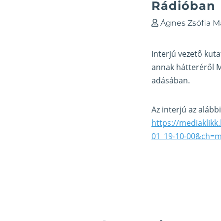
Rádióban
Ágnes Zsófia M
Interjú vezető kut
annak hátteréről M
adásában.
Az interjú az alább
https://mediaklik
01_19-10-00&ch=