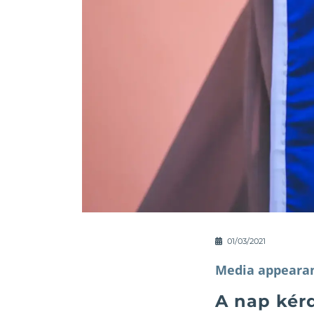
01/03/2021
Media appeara
A nap kér