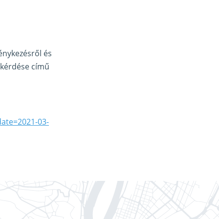
vénykezésről és
p kérdése című
date=2021-03-