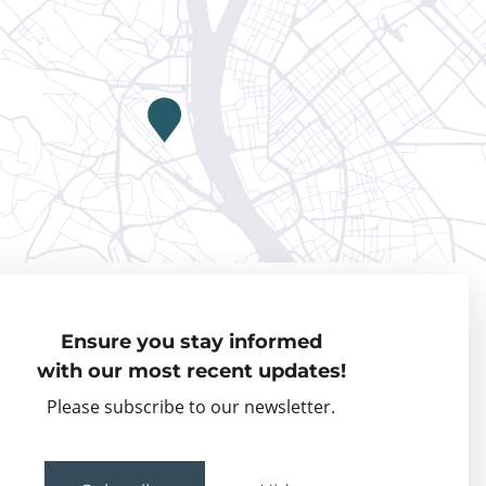
Privacy policy
Ensure you stay informed
Visiting Fellows
with our most recent updates!
Partner organisations
Please subscribe to our newsletter.
Events