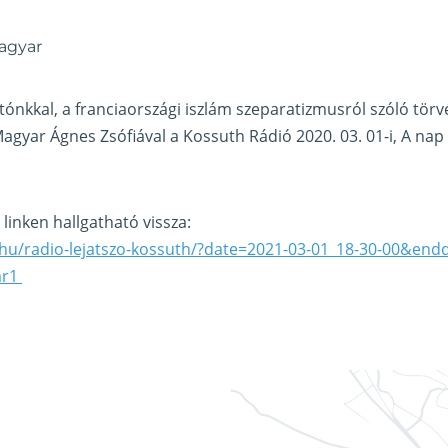
agyar
atónkkal, a franciaországi iszlám szeparatizmusról szóló tör
agyar Ágnes Zsófiával a Kossuth Rádió 2020. 03. 01-i, A na
i linken hallgatható vissza:
k.hu/radio-lejatszo-kossuth/?date=2021-03-01_18-30-00&end
mr1