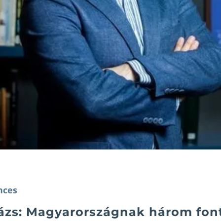
nces
ázs: Magyarországnak három font