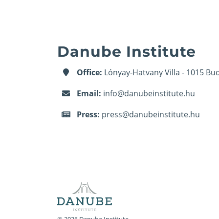
Danube Institute
Office:
Lónyay-Hatvany Villa - 1015 Bud
Email:
info@danubeinstitute.hu
Press:
press@danubeinstitute.hu
© 2026 Danube Institute