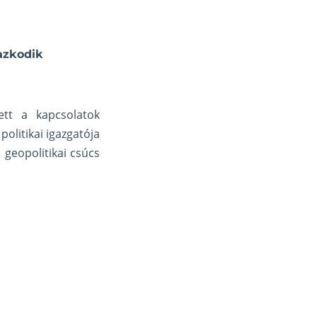
azkodik
ett a kapcsolatok
olitikai igazgatója
geopolitikai csúcs