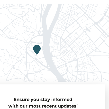
Privacy policy
Ensure you stay informed
Visiting Fellows
with our most recent updates!