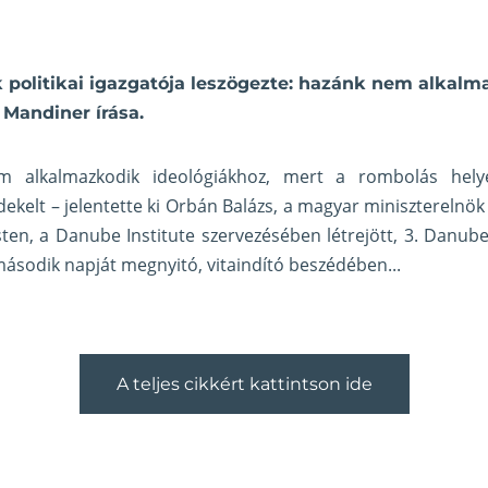
 politikai igazgatója leszögezte: hazánk nem alkalm
 Mandiner írása.
 alkalmazkodik ideológiákhoz, mert a rombolás hely
ekelt – jelentette ki Orbán Balázs, a magyar miniszterelnök p
en, a Danube Institute szervezésében létrejött, 3. Danube 
sodik napját megnyitó, vitaindító beszédében...
A teljes cikkért kattintson ide