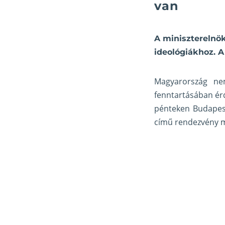
van
A miniszterelnök
ideológiákhoz. A
Magyarország nem
fenntartásában érd
pénteken Budapest
című rendezvény má