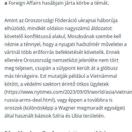
a
Foreign Affairs hasábjain járta körbe a témát
.
Amint az Oroszországi Föderáció ukrajnai háborúja
elhúzódó, mindkét oldalon nagyszámú áldozatot
követelő konfliktussá alakul, Moszkvának szembe kell
néznie a ténnyel, hogy a nyugati hadszíntér műveletei a
vártnál több erőforrás befektetését követelik. Ennek
ellenére Oroszország nemzetközi jelenléte nem tört
meg teljesen, csupán a súlypont került át a glóbusz
más térségeire. Ezt mutatják például a Vietnámmal
kötött, a védelmi szektort érintő titkos ügyletek
(https://www.nytimes.com/2023/09/09/world/asia/vietna
russia-arms-deal.html), vagy éppen a továbbra is
oroszok (különösképp a Wagner megmaradt egységei)
által használt bázisok Szíria és Líbia területén.