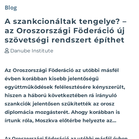
Blog
A szankcionáltak tengelye? –
az Oroszországi Föderáció új
szövetségi rendszert építhet
Danube Institute
Az Oroszországi Föderáció az utóbbi másfél
évben korábban kisebb jelentőségű
együttműködések felélesztésére kényszerült,
hiszen a háború következtében rá irányuló
szankciók jelentősen szűkítették az orosz
diplomácia mozgásterét. Ahogy korábban is
írtunk róla, Moszkva előtérbe helyezte az…
Az Oroszországi Föderáció az utóbbi másfél évben