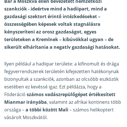
Bár a Moszkva ellen bevezetett nemzetközi
szankciók - ideértve mind a hadiipart, mind a
gazdasági szektort érintő intézkedéseket –
összességében képesek voltak stagnálásra
kényszeríteni az orosz gazdaságot, egyes
területeken a Kremlnek – kibúvókkal ugyan – de
sikerült elhárítania a negatív gazdasági hatásokat.
Ilyen például a hadiipar területe: a kifinomult és drága
fegyverrendszerek területén kifejezetten hatékonynak
bizonyultak a szankciók, azonban az olcsóbb eszközök
esetében ez kevéssé igaz. Ezt példázza, hogy a
Föderáció
számos vadászrepülőgépet értékesített
Mianmar irányába
, valamint az afrikai kontinens több
országa –
a többi között Mali
– számos helikoptert
vásárolt Moszkvától.