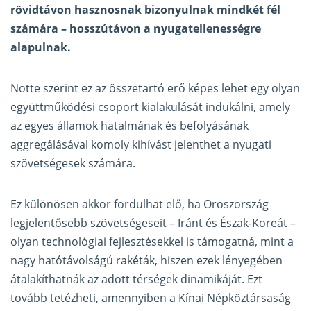
rövidtávon hasznosnak bizonyulnak mindkét fél
számára – hosszútávon a nyugatellenességre
alapulnak.
Notte szerint ez az összetartó erő képes lehet egy olyan
együttműködési csoport kialakulását indukálni, amely
az egyes államok hatalmának és befolyásának
aggregálásával komoly kihívást jelenthet a nyugati
szövetségesek számára.
Ez különösen akkor fordulhat elő, ha Oroszország
legjelentősebb szövetségeseit – Iránt és Észak-Koreát –
olyan technológiai fejlesztésekkel is támogatná, mint a
nagy hatótávolságú rakéták, hiszen ezek lényegében
átalakíthatnák az adott térségek dinamikáját. Ezt
tovább tetézheti, amennyiben a Kínai Népköztársaság