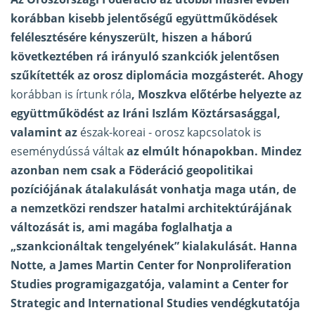
korábban kisebb jelentőségű együttműködések
felélesztésére kényszerült, hiszen a háború
következtében rá irányuló szankciók jelentősen
szűkítették az orosz diplomácia mozgásterét. Ahogy
korábban is írtunk róla
, Moszkva előtérbe helyezte az
együttműködést az Iráni Iszlám Köztársasággal,
valamint az
észak-koreai - orosz kapcsolatok is
eseménydússá váltak
az elmúlt hónapokban. Mindez
azonban nem csak a Föderáció geopolitikai
pozíciójának átalakulását vonhatja maga után, de
a nemzetközi rendszer hatalmi architektúrájának
változását is, ami magába foglalhatja a
„szankcionáltak tengelyének” kialakulását. Hanna
Notte, a James Martin Center for Nonproliferation
Studies programigazgatója, valamint a Center for
Strategic and International Studies vendégkutatója