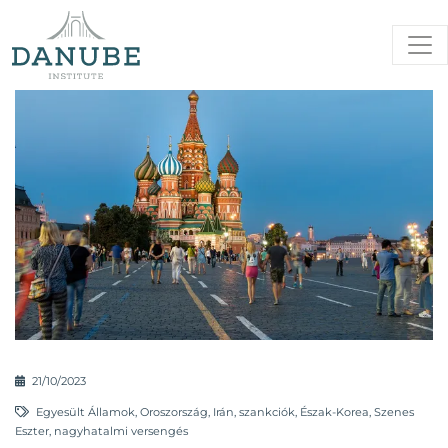
21/10/2023
Egyesült Államok
,
Oroszország
,
Irán
,
szankciók
,
Észak-Korea
,
Szenes
Eszter
,
nagyhatalmi versengés