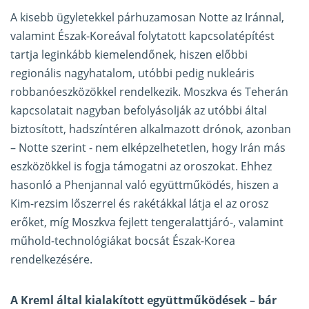
A kisebb ügyletekkel párhuzamosan Notte az Iránnal,
valamint Észak-Koreával folytatott kapcsolatépítést
tartja leginkább kiemelendőnek, hiszen előbbi
regionális nagyhatalom, utóbbi pedig nukleáris
robbanóeszközökkel rendelkezik. Moszkva és Teherán
kapcsolatait nagyban befolyásolják az utóbbi által
biztosított, hadszíntéren alkalmazott drónok, azonban
– Notte szerint - nem elképzelhetetlen, hogy Irán más
eszközökkel is fogja támogatni az oroszokat. Ehhez
hasonló a Phenjannal való együttműködés, hiszen a
Kim-rezsim lőszerrel és rakétákkal látja el az orosz
erőket, míg Moszkva fejlett tengeralattjáró-, valamint
műhold-technológiákat bocsát Észak-Korea
rendelkezésére.
A Kreml által kialakított együttműködések – bár