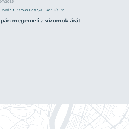
/07/2026
Japán
,
turizmus
,
Baranyai Judit
,
vízum
apán megemeli a vízumok árát