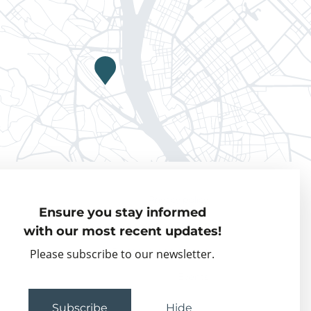
Privacy policy
Ensure you stay informed
Visiting Fellows
with our most recent updates!
Partner organisations
Please subscribe to our newsletter.
Events
Subscribe
Hide