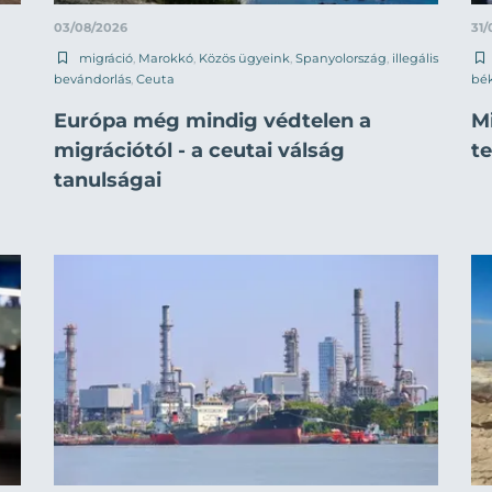
03/08/2026
31/
migráció
,
Marokkó
,
Közös ügyeink
,
Spanyolország
,
illegális
bevándorlás
,
Ceuta
bék
Európa még mindig védtelen a
M
migrációtól - a ceutai válság
t
tanulságai