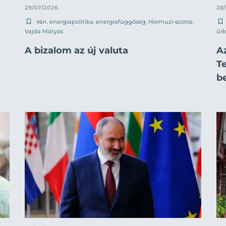
29/07/2026
28
Irán
,
energiapolitika
,
energiafüggőség
,
Hormuzi-szoros
,
Vajda Mátyás
űrk
A bizalom az új valuta
A
T
b