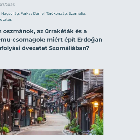
/07/2026
Nagyvilág
,
Farkas Dániel
,
Törökország
,
Szomália
,
utatás
z oszmánok, az űrrakéták és a
emu-csomagok: miért épít Erdoğan
efolyási övezetet Szomáliában?