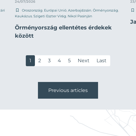
24/07/2026
23
ári
Oroszország
,
Európai Unió
,
Azerbajdzsán
,
Örményország
,
Kaukázus
,
Szigeti Eszter Virág
,
Nikol Pasinján
J
Örményország ellentétes érdekek
között
1
2
3
4
5
Next
Last
Previous articles