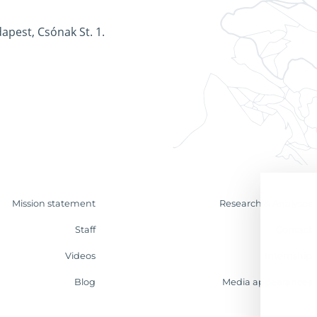
apest, Csónak St. 1.
Mission statement
Research & Analyses
Staff
Contact
Videos
Internship
Blog
Media appearances