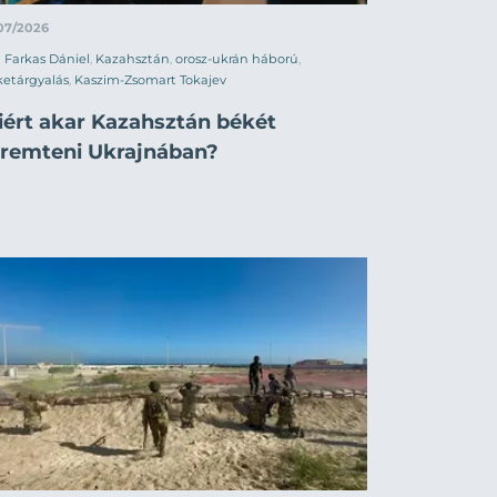
07/2026
Farkas Dániel
,
Kazahsztán
,
orosz-ukrán háború
,
etárgyalás
,
Kaszim-Zsomart Tokajev
iért akar Kazahsztán békét
eremteni Ukrajnában?