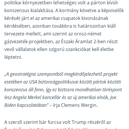
politikai környezetben lehetséges volt a párton kívüli
konszenzus kialakítása. A kormány követve a képviselők
kérését járt el az amerikai csapatok kivonásának
kérdésében, azonban továbbra is határozottan kiáll
tervezete mellett, ami szerint az orosz-német
gázvezeték-projektben, az Északi Áramlat 2-ben részt
vevő vállalatok ellen szigorú szankciókat kell életbe
léptetni.
„A geostratégiai szempontból megkérdőjelezhető projekt
esetében az USA biztonságpolitikusai között pártok közötti
konszenzus áll fenn, így ez biztosra mondhatóan töréspont
lesz Angela Merkel kancellár és az új amerikai elnök, Joe
Biden kapcsolatában”
– írja Clemens Wergin.
A szerző szerint bár furcsa volt Trump részéről az