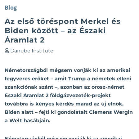
Blog
Az első töréspont Merkel és
Biden között – az Északi
Áramlat 2
Danube Institute
Németországból mégsem vonják ki az amerikai
fegyveres erőket – amit Trump a németek elleni
szankciónak szánt –, azonban az orosz-német
Északi Áramlat 2 földgázvezeték-projekt
továbbra is kényes kérdés marad az új elnök,
Biden alatt – fejti ki gondolatait Clemens Wergin
a Welt hasábjain.
Németországból mégsem vonják ki az amerikai