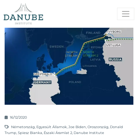
16/12/2020
Németország
,
Egyesült Államok
,
Joe Biden
,
Oroszország
,
Donald
Trump
,
Spiesz Bianka
,
Északi Áramlat 2
,
Danube Institute