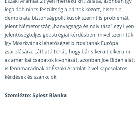
Északi Áramlat 2 ilyen mértékű kritizálása, azonban így
legalább nincs feszültség a pártok között, hiszen a
demokrata biztonságpolitikusok szerint is problémát
jelent Németország „hanyagsága és naivitása” egy ilyen
jelentőségteljes geostrégiai kérdésben, mivel szerintük
így Moszkvának lehetőséget biztosítanak Európa
zsarolására. Látható tehát, hogy bár sikerült elkerülni
az amerikai csapatok kivonását, azonban Joe Biden alatt
is fennmaradnak az Északi Áramlat 2-vel kapcsolatos
kérdések és szankciók.
Szemlézte: Spiesz Bianka