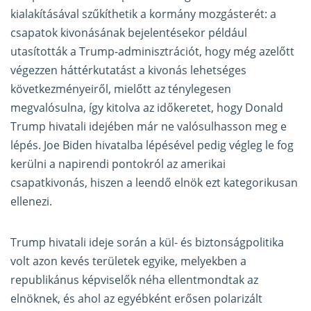
kialakításával szűkíthetik a kormány mozgásterét: a
csapatok kivonásának bejelentésekor például
utasították a Trump-adminisztrációt, hogy még azelőtt
végezzen háttérkutatást a kivonás lehetséges
következményeiről, mielőtt az ténylegesen
megvalósulna, így kitolva az időkeretet, hogy Donald
Trump hivatali idejében már ne valósulhasson meg e
lépés. Joe Biden hivatalba lépésével pedig végleg le fog
kerülni a napirendi pontokról az amerikai
csapatkivonás, hiszen a leendő elnök ezt kategorikusan
ellenezi.
Trump hivatali ideje során a kül- és biztonságpolitika
volt azon kevés területek egyike, melyekben a
republikánus képviselők néha ellentmondtak az
elnöknek, és ahol az egyébként erősen polarizált