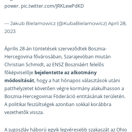
power.
pic.twitter.com/JRKLewPdKD
— Jakub Bielamowicz (@KubaBielamowicz)
April 28,
2023
Április 28-án tüntetések szerveződtek Bosznia-
Hercegovina fővárosában, Szarajevóban miután
Christian Schmidt, az ENSZ Boszniáért felelős
főképviselője
bejelentette az alkotmány
módosítását
, hogy a hat hónapos választások utáni
patthelyzetet követően végre kormány alakulhasson a
Bosznia-Hercegovinai Föderáció entitásának területén.
A politikai feszültségek azonban sokkal korábbra
vezethetők vissza.
A jugoszláv háború egyik legvéresebb szakaszát az Ohio