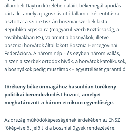
állambeli Dayton közelében aláírt békemegállapodás
zárta le, amely a jugoszláv utódállamot két entitásra
osztotta: a szinte tisztán boszniai szerbek lakta
Republika Srpska-ra (magyarul Szerb Köztársaság, a
továbbiakban RS), valamint a bosnyákok, illetve
boszniai horvátok által lakott Bosznia-Hercegovinai
Federációra. A három nép – és egyben három vallás,
hiszen a szerbek ortodox hívők, a horvátok katolikusok,
a bosnyákok pedig muszlimok – együttélését garantáló
törékeny béke önmagához hasonlóan törékeny
politikai berendezkedést hozott, amelyet
meghatározott a három etnikum egyenlősége.
Az ország működőképességének érdekében az ENSZ
főképviselőt jelölt ki a boszniai ügyek rendezésére,