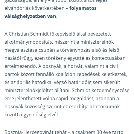
gazdaságba, amely – a többi között a tömeges
elvándorlás következtében –
folyamatos
válsághelyzetben van
.
A Christian Schmidt főképviselő által bevezetett
alkotmánymódosítás, miszerint a miniszterelnök
megválasztása csupán a törvényhozás alsó és felső
házától függ, ezen törékeny együttélés kontextusában
értelmezendő. A bosnyák, a horvát, valamint a civil
pártok között fennálló koalíción repedések keletkeztek,
és az április hatodikai végső határidőig sem sikerült
miniszterelnökjelöltet állítani. Schmidt kezdeményezése
erre jelenthetett volna rapid megoldást, azonban a
bosnyák közösség szerint ez csorbítja az etnikumok
közötti egyenlőség elvét.
Bosznia-Hercegovinát tehát – a csaknem 30 éve tartó