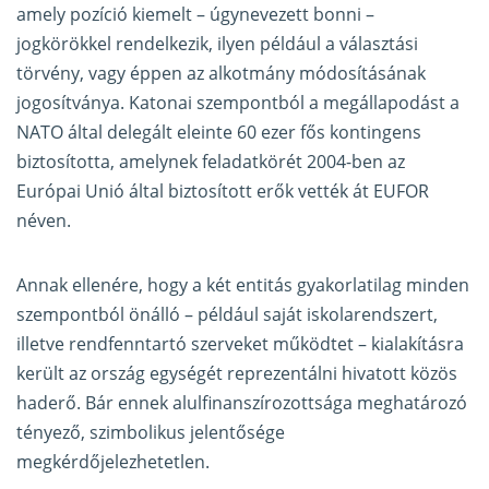
amely pozíció kiemelt – úgynevezett bonni –
jogkörökkel rendelkezik, ilyen például a választási
törvény, vagy éppen az alkotmány módosításának
jogosítványa. Katonai szempontból a megállapodást a
NATO által delegált eleinte 60 ezer fős kontingens
biztosította, amelynek feladatkörét 2004-ben az
Európai Unió által biztosított erők vették át EUFOR
néven.
Annak ellenére, hogy a két entitás gyakorlatilag minden
szempontból önálló – például saját iskolarendszert,
illetve rendfenntartó szerveket működtet – kialakításra
került az ország egységét reprezentálni hivatott közös
haderő. Bár ennek alulfinanszírozottsága meghatározó
tényező, szimbolikus jelentősége
megkérdőjelezhetetlen.