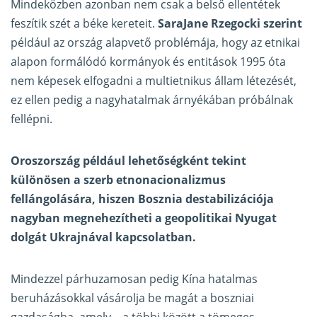
Mindeközben azonban nem csak a belső ellentétek
feszítik szét a béke kereteit.
SaraJane Rzegocki szerint
például az ország alapvető problémája, hogy az etnikai
alapon formálódó kormányok és entitások 1995 óta
nem képesek elfogadni a multietnikus állam létezését,
ez ellen pedig a nagyhatalmak árnyékában próbálnak
fellépni.
Oroszország például lehetőségként tekint
különösen a szerb etnonacionalizmus
fellángolására, hiszen Bosznia destabilizációja
nagyban megnehezítheti a geopolitikai Nyugat
dolgát Ukrajnával kapcsolatban.
Mindezzel párhuzamosan pedig Kína hatalmas
beruházásokkal vásárolja be magát a boszniai