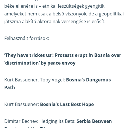
béke ellenére is – etnikai feszültségek gyengítik,
amelyeket nem csak a belső viszonyok, de a geopolitikai
játszma alakító aktorainak versengése is erősít.
Felhasznált források:
’They have trickes us’: Protests erupt in Bosnia over
’discrimination’ by peace envoy
Kurt Bassuener, Toby Vogel:
Bosnia’s Dangerous
Path
Kurt Bassuener:
Bosnia’s Last Best Hope
Dimitar Bechev: Hedging Its Bets:
Serbia Between