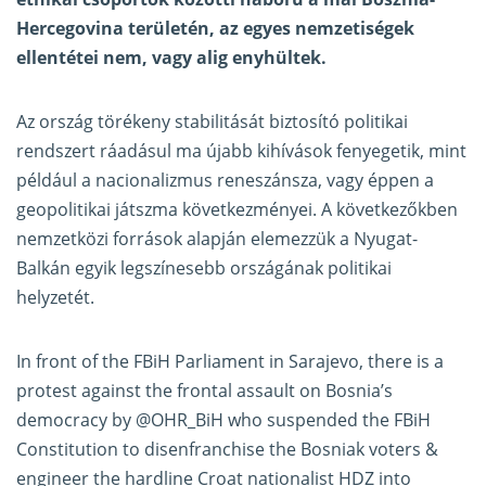
Hercegovina területén, az egyes nemzetiségek
ellentétei nem, vagy alig enyhültek.
Az ország törékeny stabilitását biztosító politikai
rendszert ráadásul ma újabb kihívások fenyegetik, mint
például a nacionalizmus reneszánsza, vagy éppen a
geopolitikai játszma következményei. A következőkben
nemzetközi források alapján elemezzük a Nyugat-
Balkán egyik legszínesebb országának politikai
helyzetét.
In front of the FBiH Parliament in Sarajevo, there is a
protest against the frontal assault on Bosnia’s
democracy by
@OHR_BiH
who suspended the FBiH
Constitution to disenfranchise the Bosniak voters &
engineer the hardline Croat nationalist HDZ into