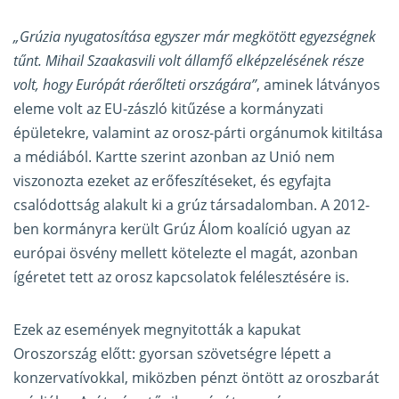
„Grúzia nyugatosítása egyszer már megkötött egyezségnek
tűnt. Mihail Szaakasvili volt államfő elképzelésének része
volt, hogy Európát ráerőlteti országára”
, aminek látványos
eleme volt az EU-zászló kitűzése a kormányzati
épületekre, valamint az orosz-párti orgánumok kitiltása
a médiából. Kartte szerint azonban az Unió nem
viszonozta ezeket az erőfeszítéseket, és egyfajta
csalódottság alakult ki a grúz társadalomban. A 2012-
ben kormányra került Grúz Álom koalíció ugyan az
európai ösvény mellett kötelezte el magát, azonban
ígéretet tett az orosz kapcsolatok felélesztésére is.
Ezek az események megnyitották a kapukat
Oroszország előtt: gyorsan szövetségre lépett a
konzervatívokkal, miközben pénzt öntött az oroszbarát