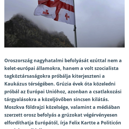
Oroszország nagyhatalmi befolyását ezúttal nem a
kelet-európai államokra, hanem a volt szocialista
tagköztársaságokra próbálja kiterjeszteni a
Kaukázus térségében. Grúzia évek óta közeledni
próbál az Európai Unióhoz, azonban a csatlakozási
tárgyalásokra a közeljövőben sincsen kilátás.
Moszkva földrajzi közelsége, valamint a médiában
szerzett orosz befolyás a grúzokat végérvényesen
elfordíthatja Európától, írja Felix Kartte a Politicón