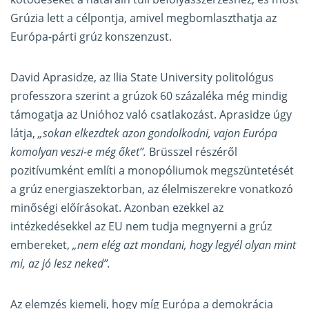
Grúzia lett a célpontja, amivel megbomlaszthatja az
Európa-párti grúz konszenzust.
David Aprasidze, az Ilia State University politológus
professzora szerint a grúzok 60 százaléka még mindig
támogatja az Unióhoz való csatlakozást. Aprasidze úgy
látja,
„sokan elkezdtek azon gondolkodni, vajon Európa
komolyan veszi-e még őket”.
Brüsszel részéről
pozitívumként említi a monopóliumok megszüntetését
a grúz energiaszektorban, az élelmiszerekre vonatkozó
minőségi előírásokat. Azonban ezekkel az
intézkedésekkel az EU nem tudja megnyerni a grúz
embereket,
„nem elég azt mondani, hogy legyél olyan mint
mi, az jó lesz neked”.
Az elemzés kiemeli, hogy míg Európa a demokrácia