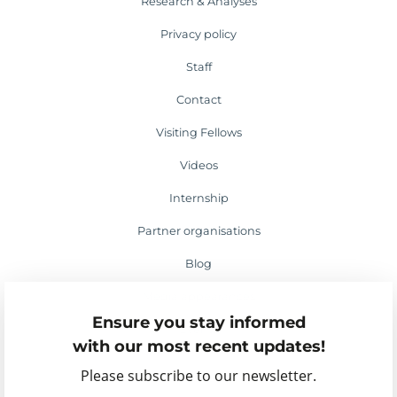
Research & Analyses
Privacy policy
Staff
Contact
Visiting Fellows
Videos
Internship
Partner organisations
Blog
Media appearances
Ensure you stay informed
Events
with our most recent updates!
Please subscribe to our newsletter.