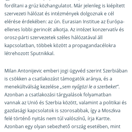
fordítani a grúz közhangulatot. Már jelenleg is kiépített
szervezeti hálózat és intézmények dolgoznak e cél
elérése érdekében: az ún. Eurasian Institue az Európa-
ellenes lobbi gerincét alkotja. Az intézet konzervatív és
orosz-párti szervezetek széles hálózatával áll
kapcsolatban, többek között a propagandacélokra
létrehozott Sputnikkal.
Milan Antonijevic emberi jogi ügyvéd szerint Szerbiában
is csökken a csatlakozást támogatók aránya, és a
menekültválság kezelése
„sem nyűgözi le a szerbeket”
.
Azonban a csatlakozási tárgyalások folyamatban
vannak az Unió és Szerbia között, valamint a politikai és
gazdasági kapcsolatok is szorosabbak, így a Moszkva
felé történő nyitás nem túl valószínű, írja Kartte.
Azonban egy olyan sebezhető ország esetében, mint