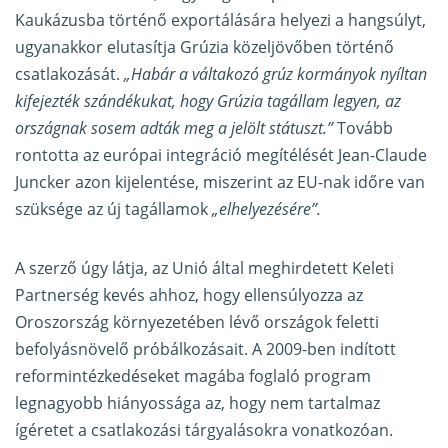
Kaukázusba történő exportálására helyezi a hangsúlyt,
ugyanakkor elutasítja Grúzia közeljövőben történő
csatlakozását.
„Habár a váltakozó grúz kormányok nyíltan
kifejezték szándékukat, hogy Grúzia tagállam legyen, az
országnak sosem adták meg a jelölt státuszt.”
Tovább
rontotta az európai integráció megítélését Jean-Claude
Juncker azon kijelentése, miszerint az EU-nak időre van
szüksége az új tagállamok
„elhelyezésére”.
A szerző úgy látja, az Unió által meghirdetett Keleti
Partnerség kevés ahhoz, hogy ellensúlyozza az
Oroszország környezetében lévő országok feletti
befolyásnövelő próbálkozásait. A 2009-ben indított
reformintézkedéseket magába foglaló program
legnagyobb hiányossága az, hogy nem tartalmaz
ígéretet a csatlakozási tárgyalásokra vonatkozóan.