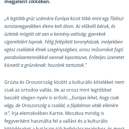
megjelent
cikkében
.
„A legtöbb grúz számára Európa kicsit több mint egy Tbiliszi
turistanegyedében életre kelt álom. Az előkelő bárok, és
üzletek mögött ott van a kemény valóság: gyerekek
cigarettáért lopnak. Félig felépített toronyházak, melyekben
egész családok élnek szegénységben, orosz műsorokat fogó
parabolaantennákkal vannak kipontozva. Erőteljes üzenetet
közvetít a grúzoknak: hozzánk tartoztok.”
Grúzia és Oroszország között a kulturális köteléket nem
csak az ortodox vallás, de az orosz mint legtöbbet
beszélt idegen nyelv is erősíti.
„Európa lehet, hogy csak
vágy, de Oroszország a család, a fájdalmas viták ellenére
is”
, írja elemzésében Kartte. Moszkva mindig is
fegyverként használta fel a vallást és a kulturális
kötödéseket a határain túli befolyásszerzéshez, és most