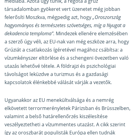
médiába. Azóta úgy tűnik, a régóta a grúz
társadalomban gyökeret vert üzenetet még jobban
felerősíti Moszkva, mégpedig azt, hogy
„Oroszország
hagyományos és természetes szövetséges, míg a Nyugat a
dekadencia temploma”.
Mindezek ellenére elemzésében
a szerző úgy véli, az EU-nak van még eszköze arra, hogy
Grúziát a csatlakozás ígéretével magához csábítsa: a
vízumkényszer eltörlése és a schengeni övezetben való
utazás lehetővé tétele. A földrajzi és pszichológiai
távolságot leküzdve a turizmus és a gazdasági
kapcsolatok élénkebbé válását várják a vezetők.
Ugyanakkor az EU menekültválsága és a nemrég
elkövetett terrormerényletek Párizsban és Brüsszelben,
valamint a belső határellenőrzés kiszélesítése
veszélyeztetheti a vízummentes utazást. A cikk szerint
így az oroszbarát populisták Európa ellen tudnák