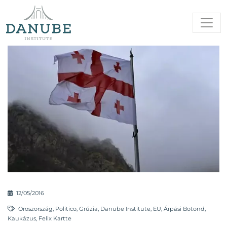
12/05/2016
Oroszország
,
Politico
,
Grúzia
,
Danube Institute
,
EU
,
Árpási Botond
,
Kaukázus
,
Felix Kartte