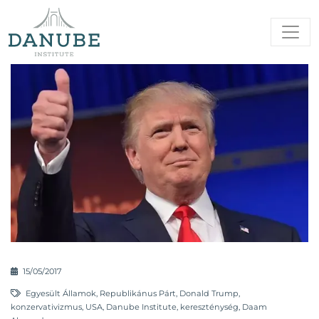
15/05/2017
Egyesült Államok
,
Republikánus Párt
,
Donald Trump
,
konzervativizmus
,
USA
,
Danube Institute
,
kereszténység
,
Daam