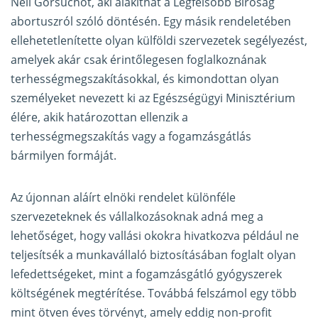
Neil Gorsuchot, aki alakíthat a Legfelsőbb Bíróság
abortuszról szóló döntésén. Egy másik rendeletében
ellehetetlenítette olyan külföldi szervezetek segélyezést,
amelyek akár csak érintőlegesen foglalkoznának
terhességmegszakításokkal, és kimondottan olyan
személyeket nevezett ki az Egészségügyi Minisztérium
élére, akik határozottan ellenzik a
terhességmegszakítás vagy a fogamzásgátlás
bármilyen formáját.
Az újonnan aláírt elnöki rendelet különféle
szervezeteknek és vállalkozásoknak adná meg a
lehetőséget, hogy vallási okokra hivatkozva például ne
teljesítsék a munkavállaló biztosításában foglalt olyan
lefedettségeket, mint a fogamzásgátló gyógyszerek
költségének megtérítése. Továbbá felszámol egy több
mint ötven éves törvényt, amely eddig non-profit