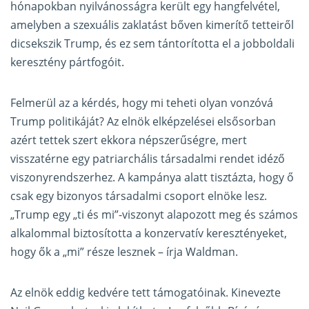
hónapokban nyilvánosságra került egy hangfelvétel,
amelyben a szexuális zaklatást bőven kimerítő tetteiről
dicsekszik Trump, és ez sem tántorította el a jobboldali
keresztény pártfogóit.
Felmerül az a kérdés, hogy mi teheti olyan vonzóvá
Trump politikáját? Az elnök elképzelései elsősorban
azért tettek szert ekkora népszerűségre, mert
visszatérne egy patriarchális társadalmi rendet idéző
viszonyrendszerhez. A kampánya alatt tisztázta, hogy ő
csak egy bizonyos társadalmi csoport elnöke lesz.
„Trump egy „ti és mi”-viszonyt alapozott meg és számos
alkalommal biztosította a konzervatív keresztényeket,
hogy ők a „mi” része lesznek – írja Waldman.
Az elnök eddig kedvére tett támogatóinak. Kinevezte