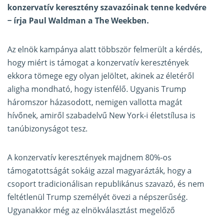
konzervatív keresztény szavazóinak tenne kedvére
− írja Paul Waldman
a The Weekben
.
Az elnök kampánya alatt többször felmerült a kérdés,
hogy miért is támogat a konzervatív keresztények
ekkora tömege egy olyan jelöltet, akinek az életéről
aligha mondható, hogy istenfélő. Ugyanis Trump
háromszor házasodott, nemigen vallotta magát
hívőnek, amiről szabadelvű New York-i életstílusa is
tanúbizonyságot tesz.
A konzervatív keresztények majdnem 80%-os
támogatottságát sokáig azzal magyarázták, hogy a
csoport tradicionálisan republikánus szavazó, és nem
feltétlenül Trump személyét övezi a népszerűség.
Ugyanakkor még az elnökválasztást megelőző