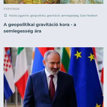
27/07/2026
Közös ügyeink
,
geopolitika
,
gravitáció
,
semlegesség
,
Szári Norbert
A geopolitikai gravitáció kora - a
semlegesség ára