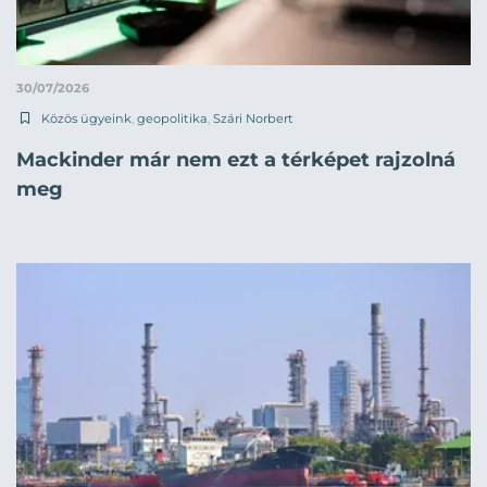
30/07/2026
Közös ügyeink
,
geopolitika
,
Szári Norbert
Mackinder már nem ezt a térképet rajzolná
meg