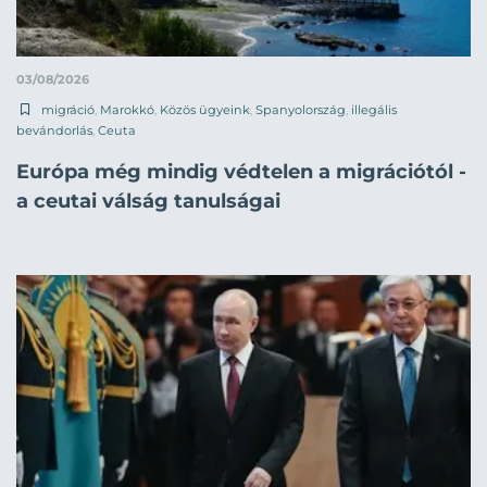
03/08/2026
migráció
,
Marokkó
,
Közös ügyeink
,
Spanyolország
,
illegális
bevándorlás
,
Ceuta
Európa még mindig védtelen a migrációtól -
a ceutai válság tanulságai