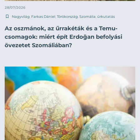
28/07/2026
Nagyvilág
,
Farkas Dániel
,
Törökország
,
Szomália
,
űrkutatás
Az oszmánok, az űrrakéták és a Temu-
csomagok: miért épít Erdoğan befolyási
övezetet Szomáliában?