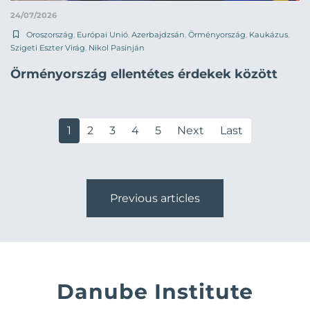
24/07/2026
Oroszország
,
Európai Unió
,
Azerbajdzsán
,
Örményország
,
Kaukázus
,
Szigeti Eszter Virág
,
Nikol Pasinján
Örményország ellentétes érdekek között
1
2
3
4
5
Next
Last
Previous articles
Danube Institute