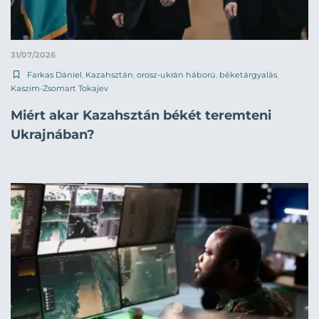
31/07/2026
Farkas Dániel
,
Kazahsztán
,
orosz-ukrán háború
,
béketárgyalás
,
Kaszim-Zsomart Tokajev
Miért akar Kazahsztán békét teremteni
Ukrajnában?