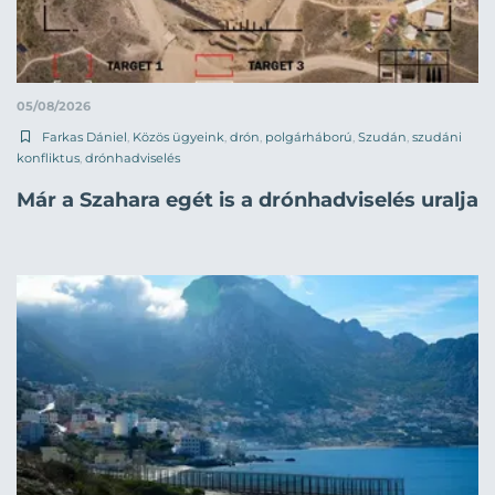
05/08/2026
Farkas Dániel
,
Közös ügyeink
,
drón
,
polgárháború
,
Szudán
,
szudáni
konfliktus
,
drónhadviselés
Már a Szahara egét is a drónhadviselés uralja