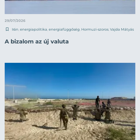
29/07/2026
Irán
,
energiapolitika
,
energiafüggőség
,
Hormuzi-szoros
,
Vajda Mátyás
A bizalom az új valuta