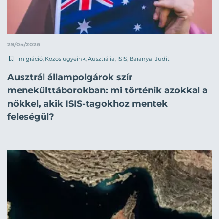
29/04/2026
migráció
,
Közös ügyeink
,
Ausztrália
,
ISIS
,
Baranyai Judit
Ausztrál állampolgárok szír
menekülttáborokban: mi történik azokkal a
nőkkel, akik ISIS-tagokhoz mentek
feleségül?