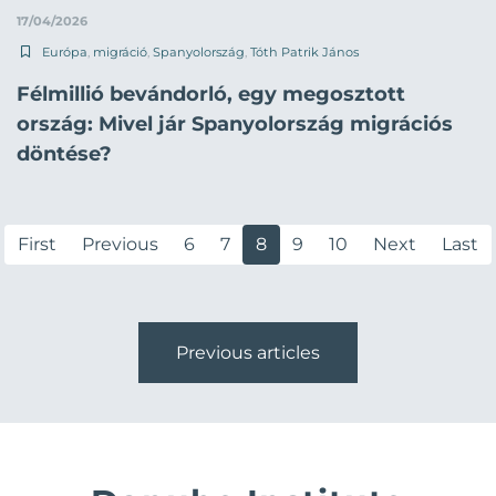
17/04/2026
Európa
,
migráció
,
Spanyolország
,
Tóth Patrik János
Félmillió bevándorló, egy megosztott
ország: Mivel jár Spanyolország migrációs
döntése?
First
Previous
6
7
8
9
10
Next
Last
Previous articles