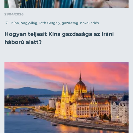
21/04/2026
Kína
,
Nagyvilág
,
Tóth Gergely
,
gazdasági növekedés
Hogyan teljesít Kína gazdasága az Iráni
háború alatt?