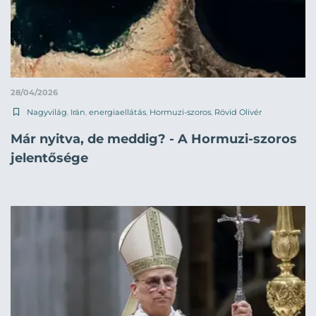
28/04/2026
Nagyvilág
,
Irán
,
energiaellátás
,
Hormuzi-szoros
,
Rövid Olivér
Már nyitva, de meddig? - A Hormuzi-szoros
jelentősége