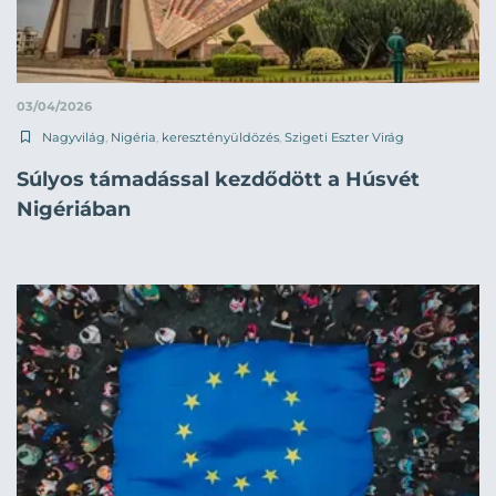
03/04/2026
Nagyvilág
,
Nigéria
,
keresztényüldözés
,
Szigeti Eszter Virág
Súlyos támadással kezdődött a Húsvét
Nigériában