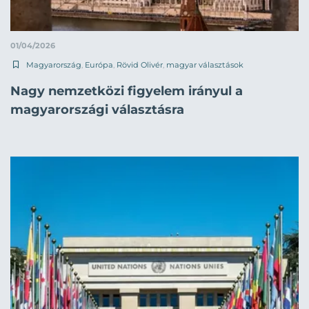
01/04/2026
Magyarország
,
Európa
,
Rövid Olivér
,
magyar választások
Nagy nemzetközi figyelem irányul a
magyarországi választásra