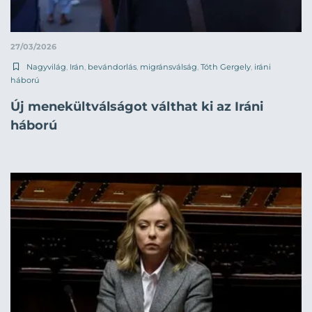
27/03/2026
Nagyvilág
,
Irán
,
bevándorlás
,
migránsválság
,
Tóth Gergely
,
iráni
háború
Új menekültválságot válthat ki az Iráni
háború