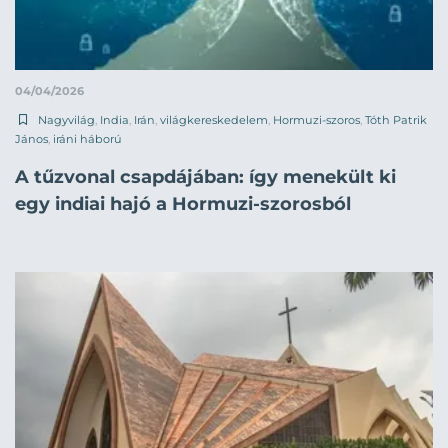
04/04/2026
Nagyvilág
,
India
,
Irán
,
világkereskedelem
,
Hormuzi-szoros
,
Tóth Patrik
János
,
iráni háború
A tűzvonal csapdájában: így menekült ki
egy indiai hajó a Hormuzi-szorosból