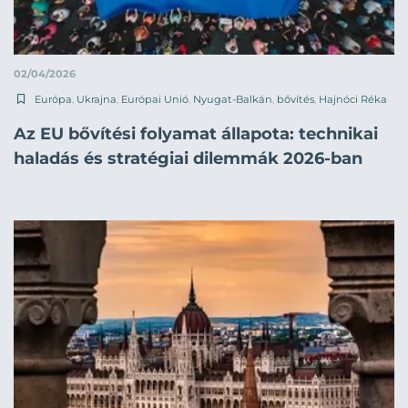
02/04/2026
Európa
,
Ukrajna
,
Európai Unió
,
Nyugat-Balkán
,
bővítés
,
Hajnóci Réka
Az EU bővítési folyamat állapota: technikai
haladás és stratégiai dilemmák 2026-ban