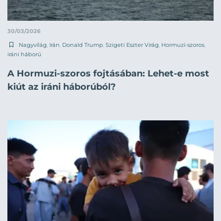
30/03/2026
Nagyvilág
,
Irán
,
Donald Trump
,
Szigeti Eszter Virág
,
Hormuzi-szoros
,
iráni háború
A Hormuzi-szoros fojtásában: Lehet-e most
kiút az iráni háborúból?