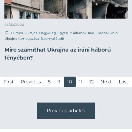
25/03/2026
Európa
,
Ukrajna
,
Nagyvilág
,
Egyesült Államok
,
Irán
,
Európai Unió
,
Ukrajna támogatása
,
Baranyai Judit
Mire számíthat Ukrajna az iráni háború
fényében?
First
Previous
8
9
10
11
12
Next
Last
Previous articles