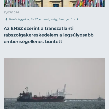
31/03/2026
Közös ügyeink
,
ENSZ
,
rabszolgaság
,
Baranyai Judit
Az ENSZ szerint a transzatlanti
rabszolgakereskedelem a legsúlyosabb
emberiségellenes bűntett