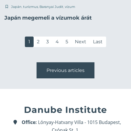
Japán
,
turizmus
,
Baranyai Judit
,
vízum
Japán megemeli a vízumok árát
1
2
3
4
5
Next
Last
Previous articles
Danube Institute
Office:
Lónyay-Hatvany Villa - 1015 Budapest,
Csónak St. 1.