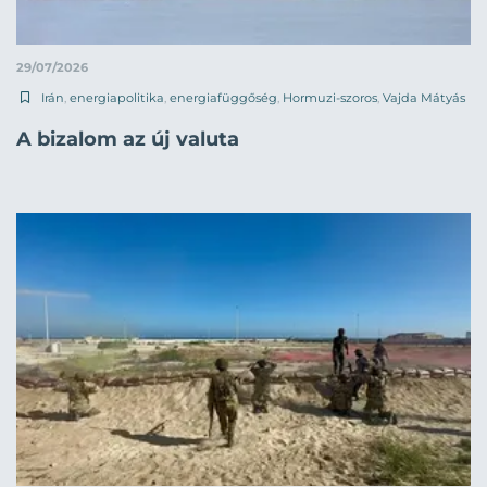
29/07/2026
Irán
,
energiapolitika
,
energiafüggőség
,
Hormuzi-szoros
,
Vajda Mátyás
A bizalom az új valuta