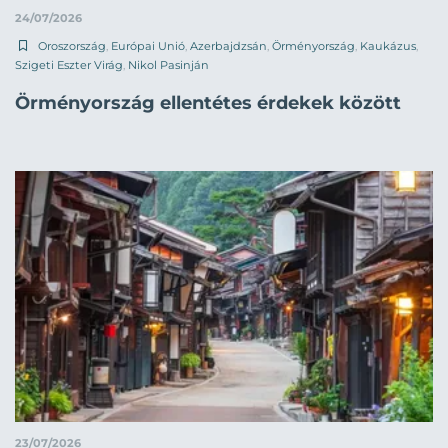
24/07/2026
Oroszország
,
Európai Unió
,
Azerbajdzsán
,
Örményország
,
Kaukázus
,
Szigeti Eszter Virág
,
Nikol Pasinján
Örményország ellentétes érdekek között
23/07/2026