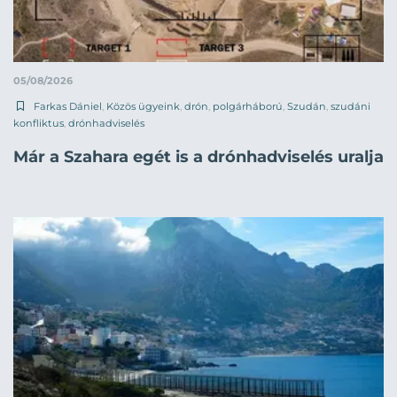
05/08/2026
Farkas Dániel
,
Közös ügyeink
,
drón
,
polgárháború
,
Szudán
,
szudáni
konfliktus
,
drónhadviselés
Már a Szahara egét is a drónhadviselés uralja