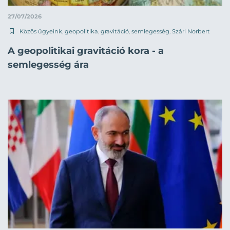
27/07/2026
Közös ügyeink
,
geopolitika
,
gravitáció
,
semlegesség
,
Szári Norbert
A geopolitikai gravitáció kora - a
semlegesség ára