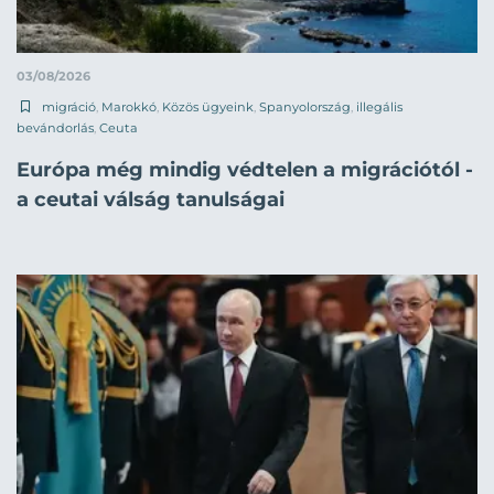
03/08/2026
migráció
,
Marokkó
,
Közös ügyeink
,
Spanyolország
,
illegális
bevándorlás
,
Ceuta
Európa még mindig védtelen a migrációtól -
a ceutai válság tanulságai