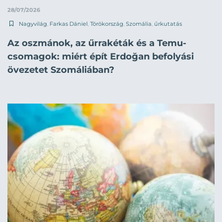
28/07/2026
Nagyvilág
,
Farkas Dániel
,
Törökország
,
Szomália
,
űrkutatás
Az oszmánok, az űrrakéták és a Temu-
csomagok: miért épít Erdoğan befolyási
övezetet Szomáliában?