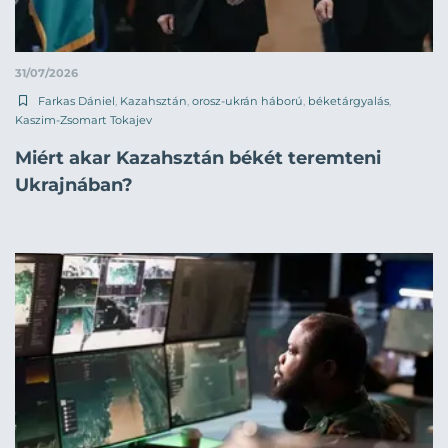
31/07/2026
Farkas Dániel
,
Kazahsztán
,
orosz-ukrán háború
,
béketárgyalás
,
Kaszim-Zsomart Tokajev
Miért akar Kazahsztán békét teremteni
Ukrajnában?