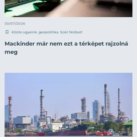
30/07/2026
Közös ügyeink
,
geopolitika
,
Szári Norbert
Mackinder már nem ezt a térképet rajzolná
meg