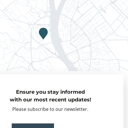
Privacy policy
Ensure you stay informed
Visiting Fellows
with our most recent updates!
Partner organisations
Please subscribe to our newsletter.
Events