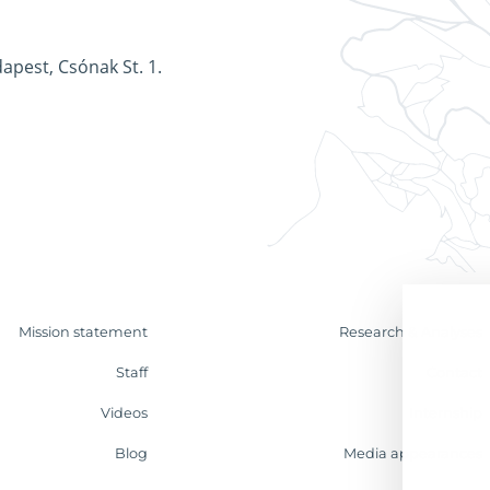
apest, Csónak St. 1.
Mission statement
Research & Analyses
Staff
Contact
Videos
Internship
Blog
Media appearances