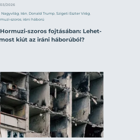
/03/2026
Nagyvilág
,
Irán
,
Donald Trump
,
Szigeti Eszter Virág
,
muzi-szoros
,
iráni háború
 Hormuzi-szoros fojtásában: Lehet-
most kiút az iráni háborúból?