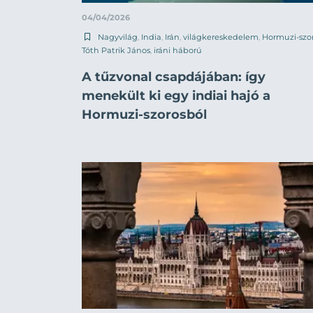
04/04/2026
Nagyvilág
,
India
,
Irán
,
világkereskedelem
,
Hormuzi-szo
Tóth Patrik János
,
iráni háború
A tűzvonal csapdájában: így
menekült ki egy indiai hajó a
Hormuzi-szorosból