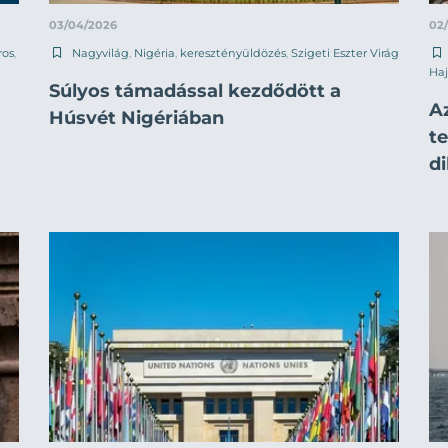
03/04/2026
02
ros
,
Nagyvilág
,
Nigéria
,
keresztényüldözés
,
Szigeti Eszter Virág
Haj
Súlyos támadással kezdődött a
Az
Húsvét Nigériában
te
d