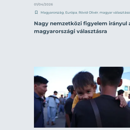
01/04/2026
Magyarország
,
Európa
,
Rövid Olivér
,
magyar választás
Nagy nemzetközi figyelem irányul 
magyarországi választásra