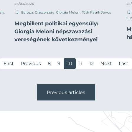
26/03/2026
25
ely
,
Európa
,
Olaszország
,
Giorgia Meloni
,
Tóth Patrik János
Eur
Megbillent politikai egyensúly:
Mi
Giorgia Meloni népszavazási
h
vereségének következményei
First
Previous
8
9
10
11
12
Next
Last
Previous articles