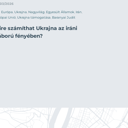
/03/2026
Európa
,
Ukrajna
,
Nagyvilág
,
Egyesült Államok
,
Irán
,
ópai Unió
,
Ukrajna támogatása
,
Baranyai Judit
re számíthat Ukrajna az iráni
áború fényében?