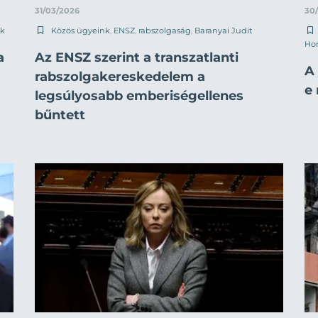
31/03/2026
30
ok
Közös ügyeink
,
ENSZ
,
rabszolgaság
,
Baranyai Judit
Hor
a
Az ENSZ szerint a transzatlanti
A
rabszolgakereskedelem a
e 
legsúlyosabb emberiségellenes
bűntett