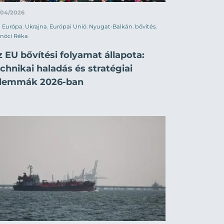
/04/2026
Európa
,
Ukrajna
,
Európai Unió
,
Nyugat-Balkán
,
bővítés
,
nóci Réka
 EU bővítési folyamat állapota:
chnikai haladás és stratégiai
ilemmák 2026-ban