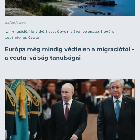
03/08/2026
migráció
,
Marokkó
,
Közös ügyeink
,
Spanyolország
,
illegális
bevándorlás
,
Ceuta
Európa még mindig védtelen a migrációtól -
a ceutai válság tanulságai