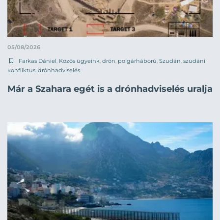
05/08/2026
Farkas Dániel
,
Közös ügyeink
,
drón
,
polgárháború
,
Szudán
,
szudáni
konfliktus
,
drónhadviselés
Már a Szahara egét is a drónhadviselés uralja