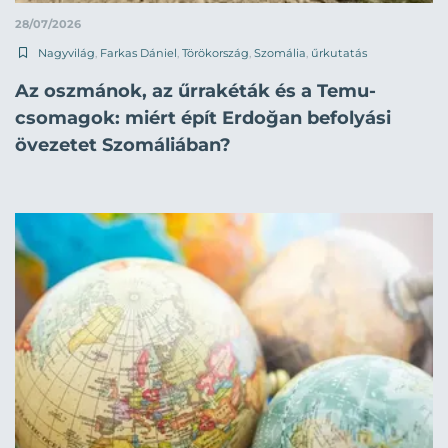
28/07/2026
Nagyvilág
,
Farkas Dániel
,
Törökország
,
Szomália
,
űrkutatás
Az oszmánok, az űrrakéták és a Temu-
csomagok: miért épít Erdoğan befolyási
övezetet Szomáliában?