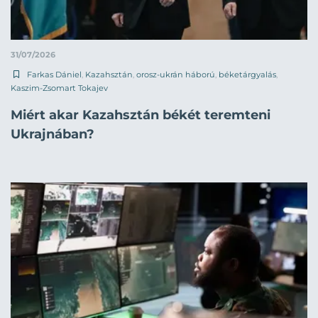
31/07/2026
Farkas Dániel
,
Kazahsztán
,
orosz-ukrán háború
,
béketárgyalás
,
Kaszim-Zsomart Tokajev
Miért akar Kazahsztán békét teremteni
Ukrajnában?