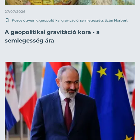
27/07/2026
Közös ügyeink
,
geopolitika
,
gravitáció
,
semlegesség
,
Szári Norbert
A geopolitikai gravitáció kora - a
semlegesség ára