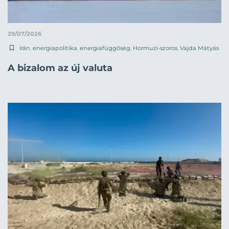
29/07/2026
Irán
,
energiapolitika
,
energiafüggőség
,
Hormuzi-szoros
,
Vajda Mátyás
A bizalom az új valuta