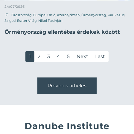
24/07/2026
Oroszország
,
Európai Unió
,
Azerbajdzsán
,
Örményország
,
Kaukázus
,
Szigeti Eszter Virág
,
Nikol Pasinján
Örményország ellentétes érdekek között
1
2
3
4
5
Next
Last
Previous articles
Danube Institute