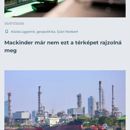
30/07/2026
Közös ügyeink
,
geopolitika
,
Szári Norbert
Mackinder már nem ezt a térképet rajzolná
meg