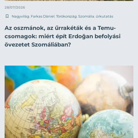
28/07/2026
Nagyvilág
,
Farkas Dániel
,
Törökország
,
Szomália
,
űrkutatás
Az oszmánok, az űrrakéták és a Temu-
csomagok: miért épít Erdoğan befolyási
övezetet Szomáliában?