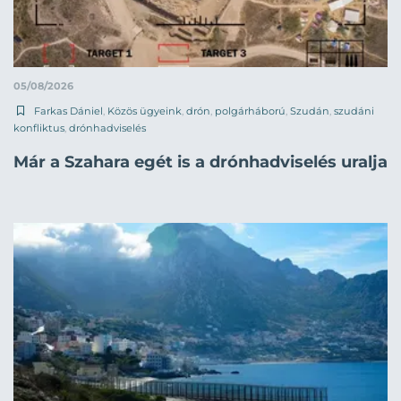
05/08/2026
Farkas Dániel
,
Közös ügyeink
,
drón
,
polgárháború
,
Szudán
,
szudáni
konfliktus
,
drónhadviselés
Már a Szahara egét is a drónhadviselés uralja