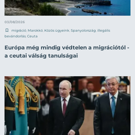
03/08/2026
migráció
,
Marokkó
,
Közös ügyeink
,
Spanyolország
,
illegális
bevándorlás
,
Ceuta
Európa még mindig védtelen a migrációtól -
a ceutai válság tanulságai