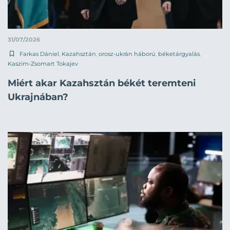
31/07/2026
Farkas Dániel
,
Kazahsztán
,
orosz-ukrán háború
,
béketárgyalás
,
Kaszim-Zsomart Tokajev
Miért akar Kazahsztán békét teremteni
Ukrajnában?