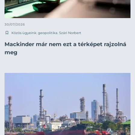
30/07/2026
Közös ügyeink
,
geopolitika
,
Szári Norbert
Mackinder már nem ezt a térképet rajzolná
meg