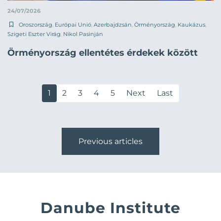
24/07/2026
Oroszország
,
Európai Unió
,
Azerbajdzsán
,
Örményország
,
Kaukázus
,
Szigeti Eszter Virág
,
Nikol Pasinján
Örményország ellentétes érdekek között
1
2
3
4
5
Next
Last
Previous articles
Danube Institute