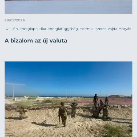
29/07/2026
Irán
,
energiapolitika
,
energiafüggőség
,
Hormuzi-szoros
,
Vajda Mátyás
A bizalom az új valuta