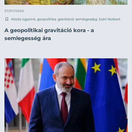
27/07/2026
Közös ügyeink
,
geopolitika
,
gravitáció
,
semlegesség
,
Szári Norbert
A geopolitikai gravitáció kora - a
semlegesség ára