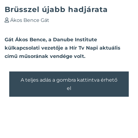
Brüsszel újabb hadjárata
Ákos Bence Gát
Gát Ákos Bence, a Danube Institute
külkapcsolati vezetője a Hír Tv Napi aktuális
című műsorának vendége volt.
A teljes adás a gombra kattintva érhető
el