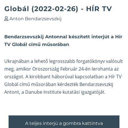
Globál (2022-02-26) - HÍR TV
Anton Bendarzsevszkij
Bendarzsevszkij Antonnal készített interjút a Hír
TV Globál című műsorában
Ukrajnában a lehető legrosszabb forgatókönyv valósult
meg, amikor Oroszország Február 24-én lerohanta az
országot. A kirobbant háborúval kapcsolatban a Hír TV
Globál című műsorában kérdezték Bendarzsevszkij
Antont, a Danube Institute kutatási igazgatóját.
A teljes interjú a gombra kattintva