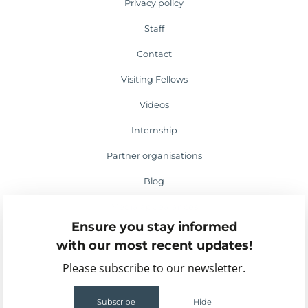
Privacy policy
Staff
Contact
Visiting Fellows
Videos
Internship
Partner organisations
Blog
Media appearances
Ensure you stay informed
Events
with our most recent updates!
Please subscribe to our newsletter.
Subscribe
Hide