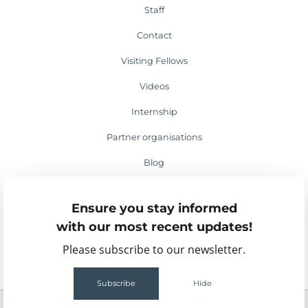
Staff
Contact
Visiting Fellows
Videos
Internship
Partner organisations
Blog
Media appearances
Ensure you stay informed
Events
with our most recent updates!
Please subscribe to our newsletter.
Subscribe
Hide
2
55