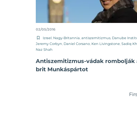
02/05/2016
Izrael
,
Nagy-Britannia
,
antiszemitizmus
,
Danube Instit
Jeremy Corbyn
,
Daniel Corsano
,
Ken Livingstone
,
Sadiq K
Naz Shah
Antiszemitizmus-vádak rombolják 
brit Munkáspártot
Fir