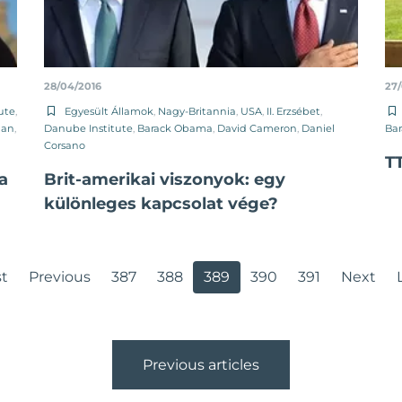
28/04/2016
27
ute
,
Egyesült Államok
,
Nagy-Britannia
,
USA
,
II. Erzsébet
,
han
,
Danube Institute
,
Barack Obama
,
David Cameron
,
Daniel
Ba
Corsano
T
a
Brit-amerikai viszonyok: egy
különleges kapcsolat vége?
st
Previous
387
388
389
390
391
Next
Previous articles