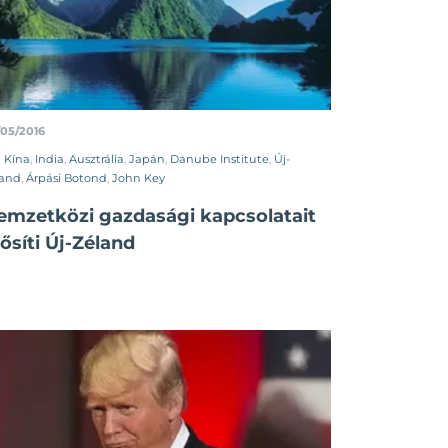
/05/2016
Kína
,
India
,
Ausztrália
,
Japán
,
Danube Institute
,
Új-
land
,
Árpási Botond
,
John Key
emzetközi gazdasági kapcsolatait
ősíti Új-Zéland