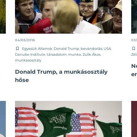
04/05/2016
03
Egyesült Államok
,
Donald Trump
,
bevándorlás
,
USA
,
Danube Institute
,
társadalom
,
munka
,
Zulik Ákos
,
Zé
munkásosztály
N
Donald Trump, a munkásosztály
er
hőse