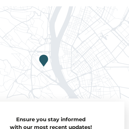
Privacy policy
Ensure you stay informed
Visiting Fellows
with our most recent updates!