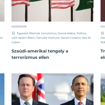
02/05/2016
02
Egyesült Államok
,
terrorizmus
,
Szaúd-Arábia
,
Politico
,
tic
USA
,
Iszlám Állam
,
Danube Institute
,
Daniel Corsano
,
Nail Al-
Dan
Jubeir
Ted
Szaúdi-amerikai tengely a
T
terrorizmus ellen
e