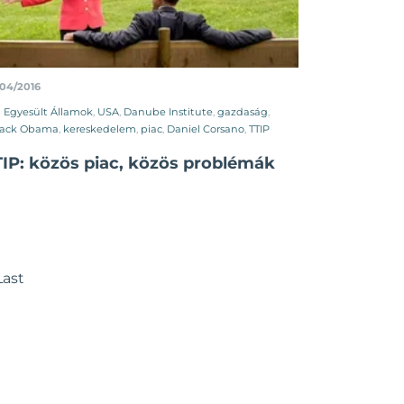
/04/2016
Egyesült Államok
,
USA
,
Danube Institute
,
gazdaság
,
rack Obama
,
kereskedelem
,
piac
,
Daniel Corsano
,
TTIP
TIP: közös piac, közös problémák
Last