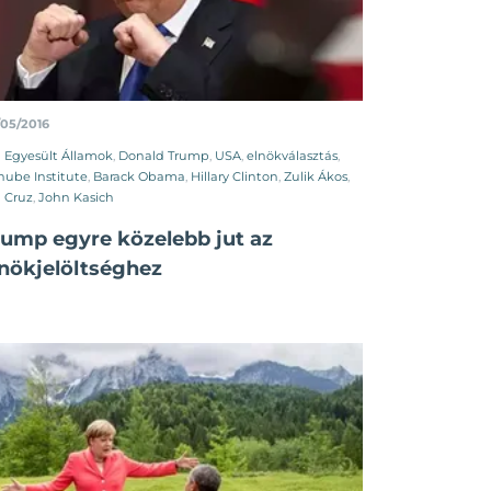
/05/2016
Egyesült Államok
,
Donald Trump
,
USA
,
elnökválasztás
,
ube Institute
,
Barack Obama
,
Hillary Clinton
,
Zulik Ákos
,
 Cruz
,
John Kasich
rump egyre közelebb jut az
lnökjelöltséghez