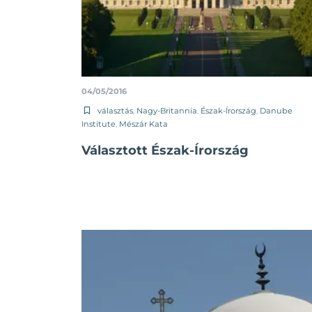
04/05/2016
választás
,
Nagy-Britannia
,
Észak-Írország
,
Danube
Institute
,
Mészár Kata
Választott Észak-Írország