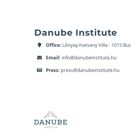
Danube Institute
Office:
Lónyay-Hatvany Villa - 1015 Bud
Email:
info@danubeinstitute.hu
Press:
press@danubeinstitute.hu