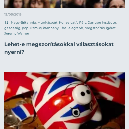
13/05/2015
Nagy-Britannia
,
Munkáspárt
,
Konzervatív Párt
,
Danube Institute
,
gazdaság
,
populizmus
,
kampány
,
The Telegraph
,
megszorítás
,
ígéret
,
Jeremy Warner
Lehet-e megszorításokkal választásokat
nyerni?