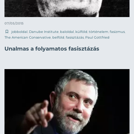
07/05/2015
jobboldal
,
Danube Institute
,
baloldal
,
külföld
,
történelem
,
fasizmus
,
The American Conservative
,
belföld
,
fasisztázás
,
Paul Gottfried
Unalmas a folyamatos fasisztázás