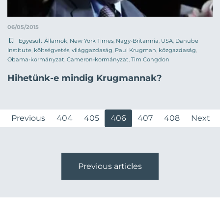
06/05/2015
Egyesült Államok
,
New York Times
,
Nagy-Britannia
,
USA
,
Danube
Institute
,
költségvetés
,
világgazdaság
,
Paul Krugman
,
közgazdaság
,
Obama-kormányzat
,
Cameron-kormányzat
,
Tim Congdon
Hihetünk-e mindig Krugmannak?
Previous
404
405
406
407
408
Next
Previous articles