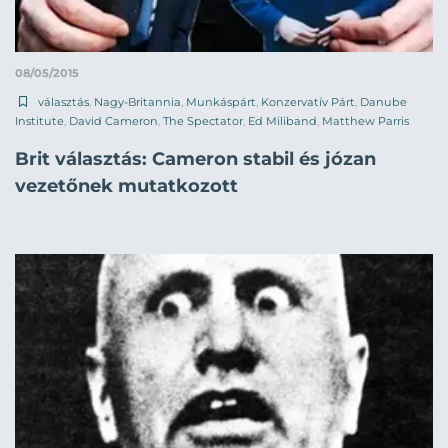
08/05/2015
választás
,
Nagy-Britannia
,
Munkáspárt
,
Konzervatív Párt
,
Danube
Institute
,
David Cameron
,
The Spectator
,
Ed Miliband
,
Matthew Parris
Brit választás: Cameron stabil és józan
vezetőnek mutatkozott