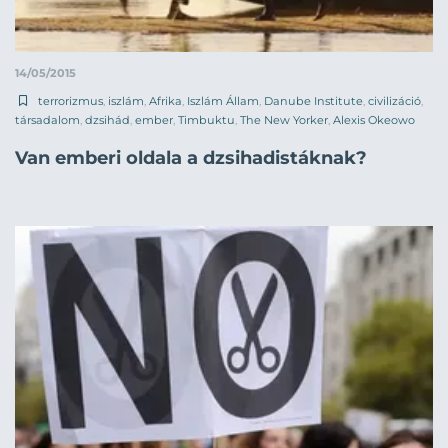
14/05/2015
terrorizmus
,
iszlám
,
Afrika
,
Iszlám Állam
,
Danube Institute
,
civilizáció
,
társadalom
,
dzsihád
,
ember
,
Timbuktu
,
The New Yorker
,
Alexis Okeowo
Van emberi oldala a dzsihadistáknak?