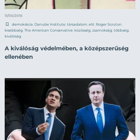
11/05/2015
demokrácia
,
Danube Institute
,
társadalom
,
elit
,
Roger Scruton
,
kisebbség
,
The American Conservative
,
közösség
,
zsarnokság
,
többség
,
kiválóság
A kiválóság védelmében, a középszerűség
ellenében