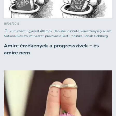
18/05/2015
kultúrharc
,
Egyesült Államok
,
Danube Institute
,
kereszténység
,
állam
,
National Review
,
művészet
,
provokáció
,
kultúrpolitika
,
Jonah Goldberg
Amire érzékenyek a progresszívek − és
amire nem