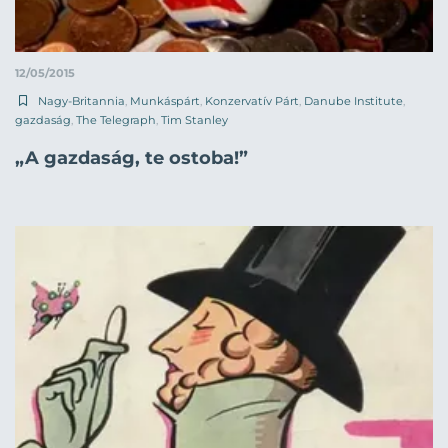
12/05/2015
Nagy-Britannia
,
Munkáspárt
,
Konzervatív Párt
,
Danube Institute
,
gazdaság
,
The Telegraph
,
Tim Stanley
„A gazdaság, te ostoba!”