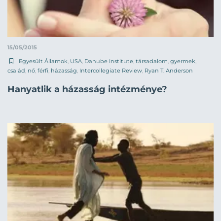
15/05/2015
Egyesült Államok
,
USA
,
Danube Institute
,
társadalom
,
gyermek
,
család
,
nő
,
férfi
,
házasság
,
Intercollegiate Review
,
Ryan T. Anderson
Hanyatlik a házasság intézménye?