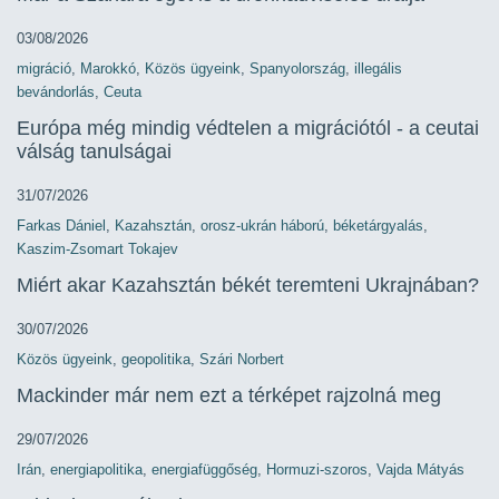
03/08/2026
migráció
,
Marokkó
,
Közös ügyeink
,
Spanyolország
,
illegális
bevándorlás
,
Ceuta
Európa még mindig védtelen a migrációtól - a ceutai
válság tanulságai
31/07/2026
Farkas Dániel
,
Kazahsztán
,
orosz-ukrán háború
,
béketárgyalás
,
Kaszim-Zsomart Tokajev
Miért akar Kazahsztán békét teremteni Ukrajnában?
30/07/2026
Közös ügyeink
,
geopolitika
,
Szári Norbert
Mackinder már nem ezt a térképet rajzolná meg
29/07/2026
Irán
,
energiapolitika
,
energiafüggőség
,
Hormuzi-szoros
,
Vajda Mátyás