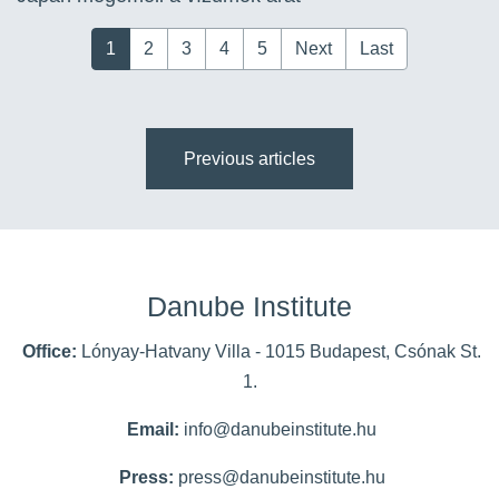
1
2
3
4
5
Next
Last
Previous articles
Danube Institute
Office:
Lónyay-Hatvany Villa - 1015 Budapest, Csónak St.
1.
Email:
info@danubeinstitute.hu
Press:
press@danubeinstitute.hu