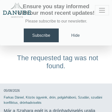
Ensure you stay informed
with our most recent updates!
Please subscribe to our newsletter.
Subscribe
Hide
The requested tag was not
found.
05/08/2026
Farkas Dániel
,
Közös ügyeink
,
drón
,
polgárháború
,
Szudán
,
szudáni
konfliktus
,
drónhadviselés
Már a Szahara egét is a drónhadviselés uralja