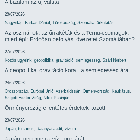
A bizalom az új valuta
28/07/2026
Nagyvilág
,
Farkas Dániel
,
Törökország
,
Szomália
,
űrkutatás
Az oszmánok, az űrrakéták és a Temu-csomagok:
miért épít Erdoğan befolyási övezetet Szomáliában?
27/07/2026
Közös ügyeink
,
geopolitika
,
gravitáció
,
semlegesség
,
Szári Norbert
A geopolitikai gravitáció kora - a semlegesség ára
24/07/2026
Oroszország
,
Európai Unió
,
Azerbajdzsán
,
Örményország
,
Kaukázus
,
Szigeti Eszter Virág
,
Nikol Pasinján
Örményország ellentétes érdekek között
23/07/2026
Japán
,
turizmus
,
Baranyai Judit
,
vízum
Japán megemeli a vízumok árát