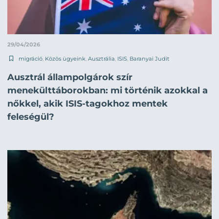
29/04/2026
migráció
,
Közös ügyeink
,
Ausztrália
,
ISIS
,
Baranyai Judit
Ausztrál állampolgárok szír
menekülttáborokban: mi történik azokkal a
nőkkel, akik ISIS-tagokhoz mentek
feleségül?