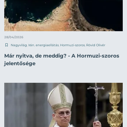
28/04/2026
Nagyvilág
,
Irán
,
energiaellátás
,
Hormuzi-szoros
,
Rövid Olivér
Már nyitva, de meddig? - A Hormuzi-szoros
jelentősége