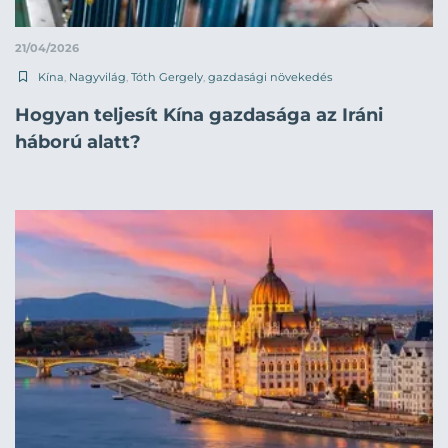
21/04/2026
Kína
,
Nagyvilág
,
Tóth Gergely
,
gazdasági növekedés
Hogyan teljesít Kína gazdasága az Iráni
háború alatt?