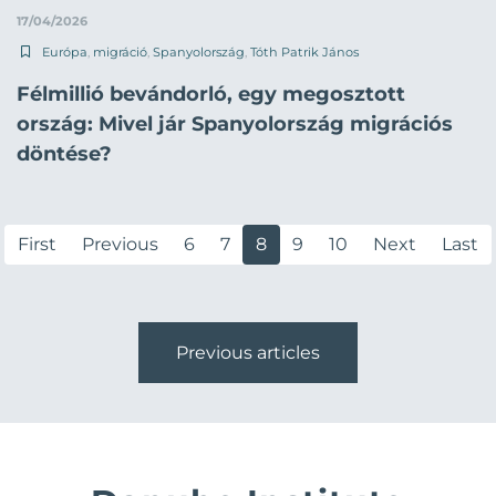
17/04/2026
Európa
,
migráció
,
Spanyolország
,
Tóth Patrik János
Félmillió bevándorló, egy megosztott
ország: Mivel jár Spanyolország migrációs
döntése?
First
Previous
6
7
8
9
10
Next
Last
Previous articles