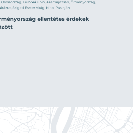
Oroszország
,
Európai Unió
,
Azerbajdzsán
,
Örményország
,
ukázus
,
Szigeti Eszter Virág
,
Nikol Pasinján
rményország ellentétes érdekek
özött