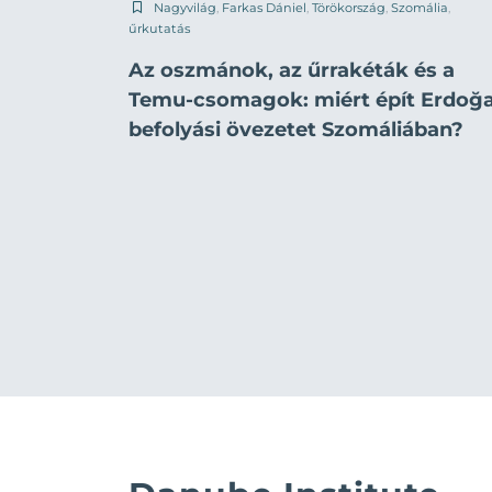
Nagyvilág
,
Farkas Dániel
,
Törökország
,
Szomália
,
űrkutatás
Az oszmánok, az űrrakéták és a
Temu-csomagok: miért épít Erdoğ
befolyási övezetet Szomáliában?