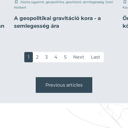
Közös ügyeink
,
geopolitika
,
gravitáció
,
semlegesség
,
Szári
Norbert
Ka
A geopolitikai gravitáció kora - a
Ö
an
semlegesség ára
k
1
2
3
4
5
Next
Last
Previous articles