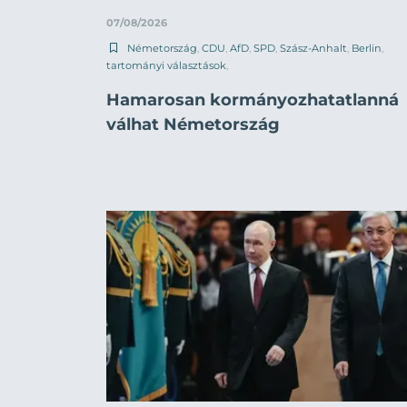
07/08/2026
Németország
,
CDU
,
AfD
,
SPD
,
Szász-Anhalt
,
Berlin
,
tartományi választások
,
Hamarosan kormányozhatatlanná
válhat Németország