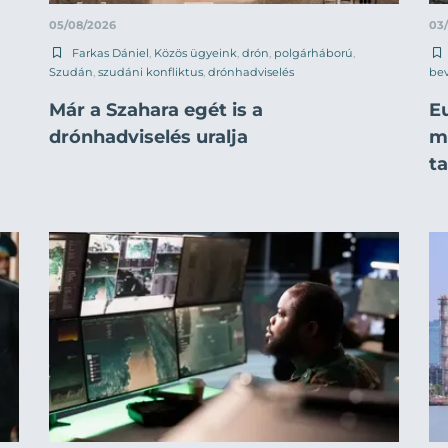
05/08/2026
03
Farkas Dániel
,
Közös ügyeink
,
drón
,
polgárháború
,
Szudán
,
szudáni konfliktus
,
drónhadviselés
be
Már a Szahara egét is a
E
drónhadviselés uralja
mi
t