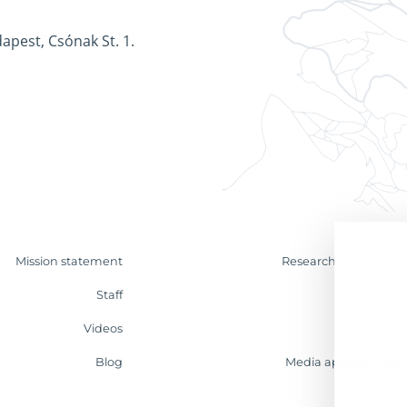
apest, Csónak St. 1.
Mission statement
Research & Analyses
Staff
Contact
Videos
Internship
Blog
Media appearances