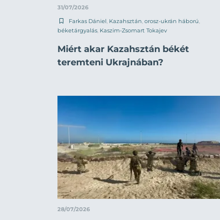
31/07/2026
Farkas Dániel
,
Kazahsztán
,
orosz-ukrán háború
,
béketárgyalás
,
Kaszim-Zsomart Tokajev
Miért akar Kazahsztán békét
teremteni Ukrajnában?
28/07/2026