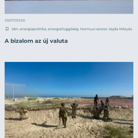
29/07/2026
Irán
,
energiapolitika
,
energiafüggőség
,
Hormuzi-szoros
,
Vajda Mátyás
A bizalom az új valuta