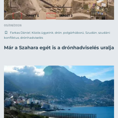
05/08/2026
Farkas Dániel
,
Közös ügyeink
,
drón
,
polgárháború
,
Szudán
,
szudáni
konfliktus
,
drónhadviselés
Már a Szahara egét is a drónhadviselés uralja