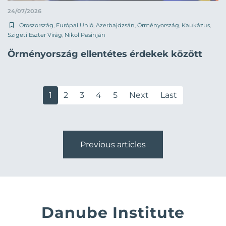
24/07/2026
Oroszország
,
Európai Unió
,
Azerbajdzsán
,
Örményország
,
Kaukázus
,
Szigeti Eszter Virág
,
Nikol Pasinján
Örményország ellentétes érdekek között
1
2
3
4
5
Next
Last
Previous articles
Danube Institute