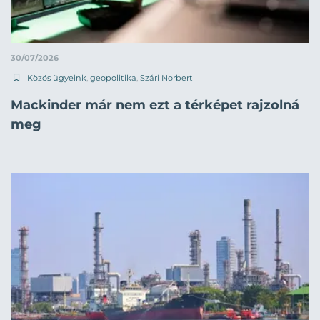
30/07/2026
Közös ügyeink
,
geopolitika
,
Szári Norbert
Mackinder már nem ezt a térképet rajzolná
meg