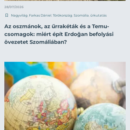
28/07/2026
Nagyvilág
,
Farkas Dániel
,
Törökország
,
Szomália
,
űrkutatás
Az oszmánok, az űrrakéták és a Temu-
csomagok: miért épít Erdoğan befolyási
övezetet Szomáliában?