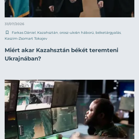
31/07/2026
Farkas Dániel
,
Kazahsztán
,
orosz-ukrán háború
,
béketárgyalás
,
Kaszim-Zsomart Tokajev
Miért akar Kazahsztán békét teremteni
Ukrajnában?