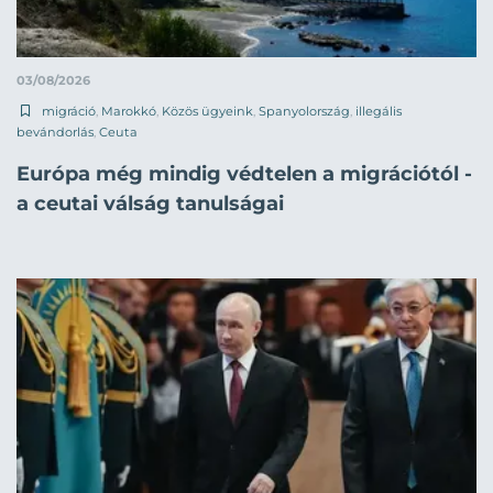
03/08/2026
migráció
,
Marokkó
,
Közös ügyeink
,
Spanyolország
,
illegális
bevándorlás
,
Ceuta
Európa még mindig védtelen a migrációtól -
a ceutai válság tanulságai