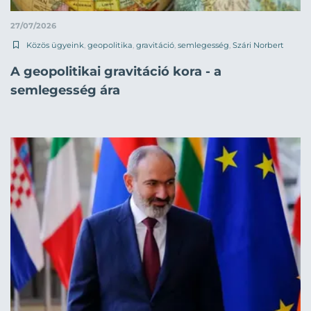
27/07/2026
Közös ügyeink
,
geopolitika
,
gravitáció
,
semlegesség
,
Szári Norbert
A geopolitikai gravitáció kora - a
semlegesség ára