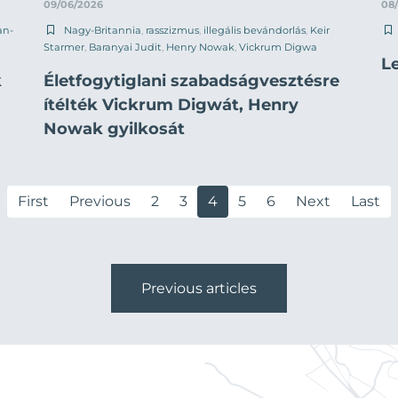
09/06/2026
08
an-
Nagy-Britannia
,
rasszizmus
,
illegális bevándorlás
,
Keir
Starmer
,
Baranyai Judit
,
Henry Nowak
,
Vickrum Digwa
L
k
Életfogytiglani szabadságvesztésre
ítélték Vickrum Digwát, Henry
Nowak gyilkosát
First
Previous
2
3
4
5
6
Next
Last
Previous articles