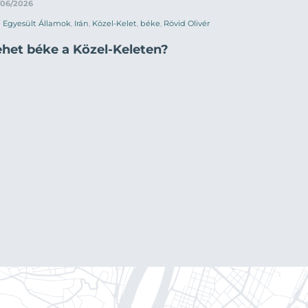
/06/2026
Egyesült Államok
,
Irán
,
Közel-Kelet
,
béke
,
Rövid Olivér
ehet béke a Közel-Keleten?