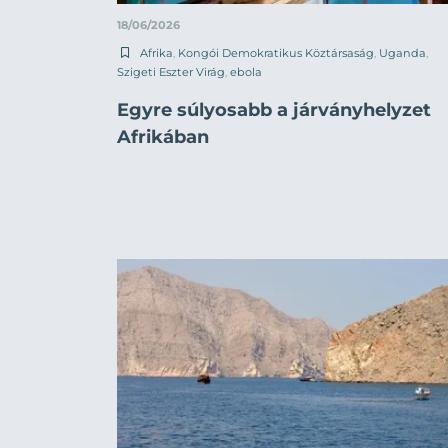
18/06/2026
Afrika
,
Kongói Demokratikus Köztársaság
,
Uganda
,
Szigeti Eszter Virág
,
ebola
Egyre súlyosabb a járványhelyzet
Afrikában