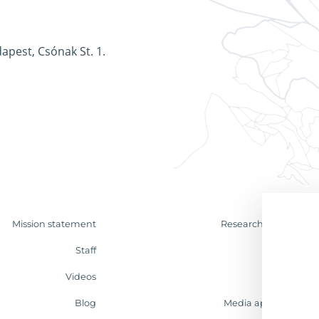
apest, Csónak St. 1.
Mission statement
Research & Analyses
Staff
Contact
Videos
Internship
Blog
Media appearances