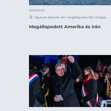
15/06/2026
Egyesült Államok
,
Irán
,
megállapodás
,
Tóth Gergely
Megállapodott Amerika és Irán