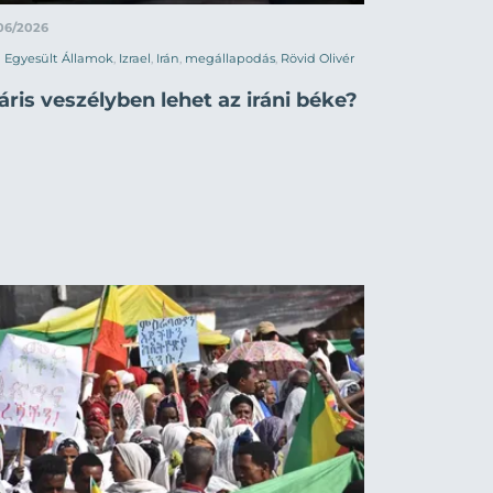
06/2026
Egyesült Államok
,
Izrael
,
Irán
,
megállapodás
,
Rövid Olivér
ris veszélyben lehet az iráni béke?