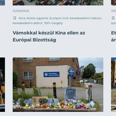
12/06/2026
11/
Kína
,
Közös ügyeink
,
Európai Unió
,
kereskedelmi háború
,
kereskedelmi deficit
,
Tóth Gergely
sza
Vámokkal készül Kína ellen az
Et
Európai Bizottság
á