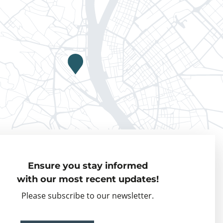
Privacy policy
Ensure you stay informed
Visiting Fellows
with our most recent updates!
Partner organisations
Please subscribe to our newsletter.
Events