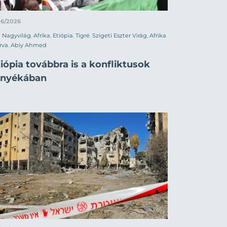
06/2026
Nagyvilág
,
Afrika
,
Etiópia
,
Tigré
,
Szigeti Eszter Virág
,
Afrika
rva
,
Abiy Ahmed
iópia továbbra is a konfliktusok
rnyékában