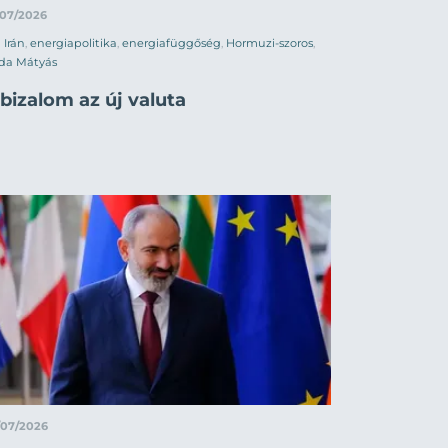
/07/2026
Irán
,
energiapolitika
,
energiafüggőség
,
Hormuzi-szoros
,
da Mátyás
bizalom az új valuta
/07/2026