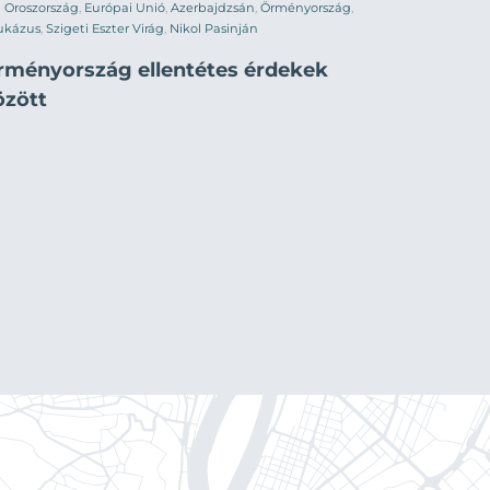
Oroszország
,
Európai Unió
,
Azerbajdzsán
,
Örményország
,
ukázus
,
Szigeti Eszter Virág
,
Nikol Pasinján
rményország ellentétes érdekek
özött