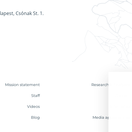
apest, Csónak St. 1.
Mission statement
Research & Analyses
Staff
Contact
Videos
Internship
Blog
Media appearances