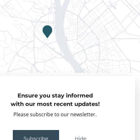
Privacy policy
Ensure you stay informed
Visiting Fellows
with our most recent updates!
Partner organisations
Please subscribe to our newsletter.
Events
Subscribe
Hide