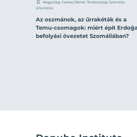
Nagyvilág
,
Farkas Dániel
,
Törökország
,
Szomália
,
űrkutatás
Az oszmánok, az űrrakéták és a
Temu-csomagok: miért épít Erdoğ
befolyási övezetet Szomáliában?