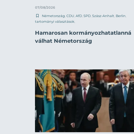
07/08/2026
Németország
,
CDU
,
AfD
,
SPD
,
Szász-Anhalt
,
Berlin
,
tartományi választások
,
Hamarosan kormányozhatatlanná
válhat Németország