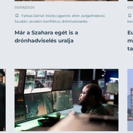
05/08/2026
03
Farkas Dániel
,
Közös ügyeink
,
drón
,
polgárháború
,
Szudán
,
szudáni konfliktus
,
drónhadviselés
be
Már a Szahara egét is a
E
drónhadviselés uralja
mi
t