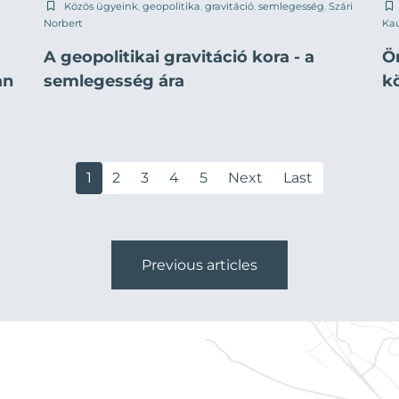
Közös ügyeink
,
geopolitika
,
gravitáció
,
semlegesség
,
Szári
Norbert
Ka
A geopolitikai gravitáció kora - a
Ö
an
semlegesség ára
k
1
2
3
4
5
Next
Last
Previous articles