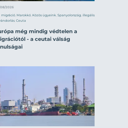
/08/2026
migráció
,
Marokkó
,
Közös ügyeink
,
Spanyolország
,
illegális
vándorlás
,
Ceuta
urópa még mindig védtelen a
grációtól - a ceutai válság
anulságai