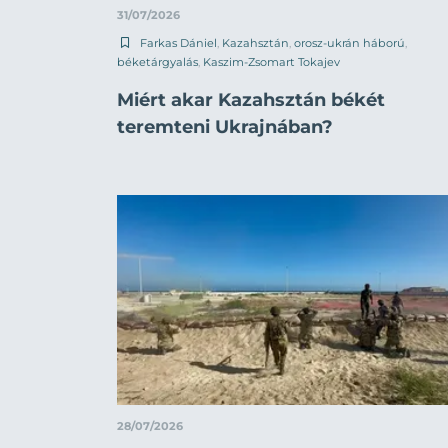
31/07/2026
Farkas Dániel
,
Kazahsztán
,
orosz-ukrán háború
,
béketárgyalás
,
Kaszim-Zsomart Tokajev
Miért akar Kazahsztán békét
teremteni Ukrajnában?
28/07/2026