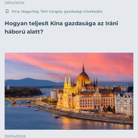
21/04/2026
Kína
,
Nagyvilág
,
Tóth Gergely
,
gazdasági növekedés
Hogyan teljesít Kína gazdasága az Iráni
háború alatt?
20/04/2026