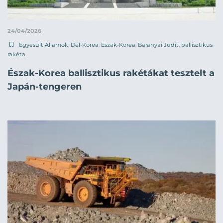
24/04/2026
Egyesült Államok
,
Dél-Korea
,
Észak-Korea
,
Baranyai Judit
,
ballisztikus
rakéta
Észak-Korea ballisztikus rakétákat tesztelt a
Japán-tengeren