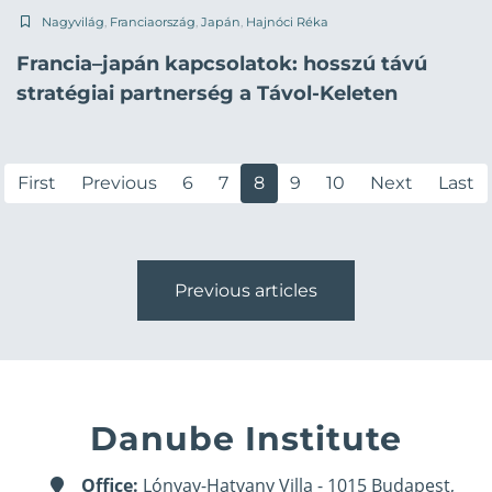
Nagyvilág
,
Franciaország
,
Japán
,
Hajnóci Réka
Francia–japán kapcsolatok: hosszú távú
stratégiai partnerség a Távol-Keleten
First
Previous
6
7
8
9
10
Next
Last
Previous articles
Danube Institute
Office:
Lónyay-Hatvany Villa - 1015 Budapest,