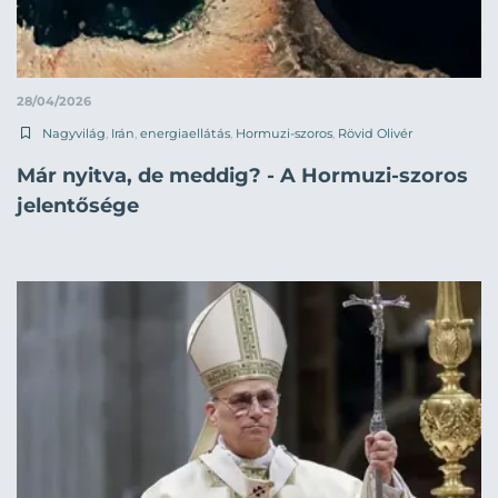
28/04/2026
Nagyvilág
,
Irán
,
energiaellátás
,
Hormuzi-szoros
,
Rövid Olivér
Már nyitva, de meddig? - A Hormuzi-szoros
jelentősége