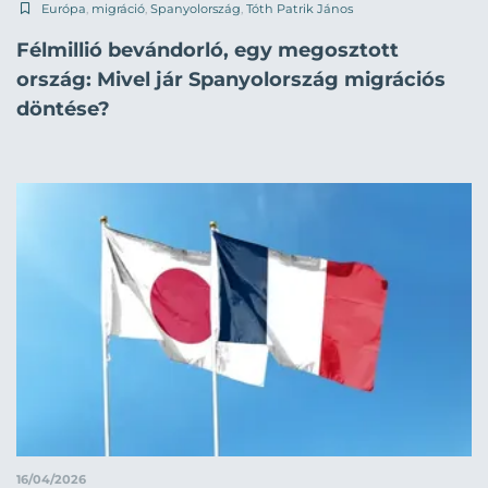
Európa
,
migráció
,
Spanyolország
,
Tóth Patrik János
Félmillió bevándorló, egy megosztott
ország: Mivel jár Spanyolország migrációs
döntése?
16/04/2026