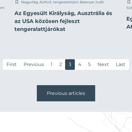
Nagyvilág
,
AUKUS
,
tengeralattjáró
,
Baranyai Judit
ham
,
Szi
Az Egyesült Királyság, Ausztrália és
E
az USA közösen fejleszt
A
tengeralattjárókat
First
Previous
1
2
3
4
5
Next
Last
Previous articles