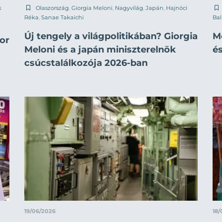
k
Olaszország
,
Giorgia Meloni
,
Nagyvilág
,
Japán
,
Hajnóci
Réka
,
Sanae Takaichi
Ba
Új tengely a világpolitikában? Giorgia
M
or
Meloni és a japán miniszterelnök
és
csúcstalálkozója 2026-ban
19/06/2026
18/