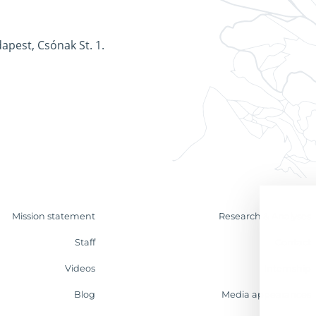
apest, Csónak St. 1.
Mission statement
Research & Analyses
Staff
Contact
Videos
Internship
Blog
Media appearances