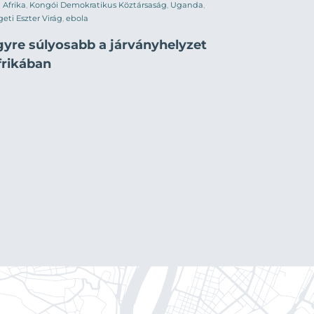
Afrika
,
Kongói Demokratikus Köztársaság
,
Uganda
,
geti Eszter Virág
,
ebola
gyre súlyosabb a járványhelyzet
frikában