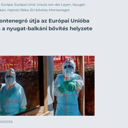
Európa
,
Európai Unió
,
Ursula von der Leyen
,
Nyugat-
lkán
,
Hajnóci Réka
,
EU bővítés
,
Montenegró
ontenegró útja az Európai Unióba
 a nyugat-balkáni bővítés helyzete
06/2026