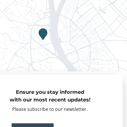
Privacy policy
Ensure you stay informed
Visiting Fellows
with our most recent updates!
Partner organisations
Please subscribe to our newsletter.
Events