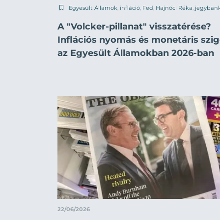
Egyesült Államok
,
infláció
,
Fed
,
Hajnóci Réka
,
jegyban
A "Volcker-pillanat" visszatérése?
Inflációs nyomás és monetáris szig
az Egyesült Államokban 2026-ban
22/06/2026