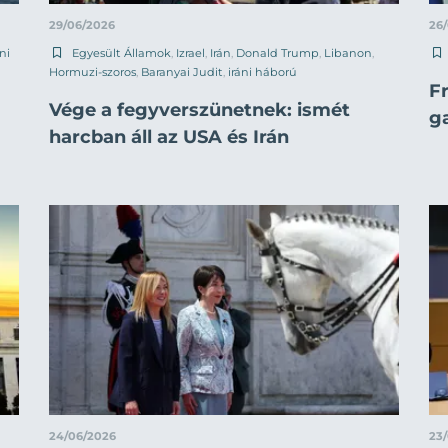
29/06/2026
26
áni
Egyesült Államok
,
Izrael
,
Irán
,
Donald Trump
,
Libanon
,
Hormuzi-szoros
,
Baranyai Judit
,
iráni háború
F
Vége a fegyverszünetnek: ismét
g
harcban áll az USA és Irán
24/06/2026
23