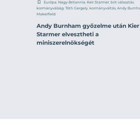
Európa
,
Nagy-Britannia
,
Keir Starmer
,
brit választás
,
kormányválság
,
Tóth Gergely
,
kormányváltás
,
Andy Burn
Makerfield
Andy Burnham győzelme után Kier
Starmer elvesztheti a
miniszerelnökségét