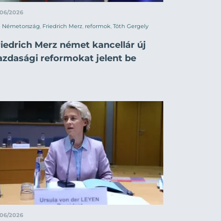
/06/2026
Németország
,
Friedrich Merz
,
reformok
,
Tóth Gergely
riedrich Merz német kancellár új
azdasági reformokat jelent be
/06/2026