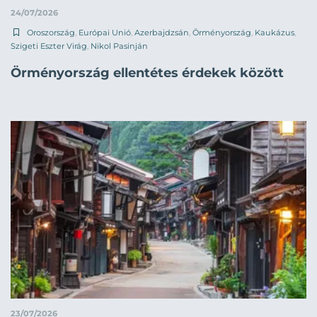
24/07/2026
Oroszország
,
Európai Unió
,
Azerbajdzsán
,
Örményország
,
Kaukázus
,
Szigeti Eszter Virág
,
Nikol Pasinján
Örményország ellentétes érdekek között
23/07/2026