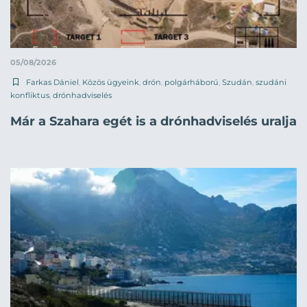
05/08/2026
Farkas Dániel
,
Közös ügyeink
,
drón
,
polgárháború
,
Szudán
,
szudáni
konfliktus
,
drónhadviselés
Már a Szahara egét is a drónhadviselés uralja