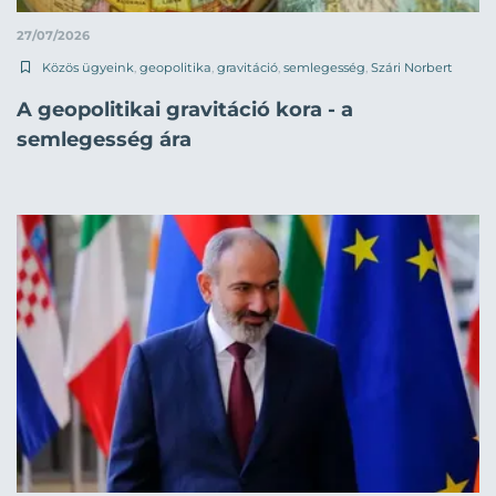
27/07/2026
Közös ügyeink
,
geopolitika
,
gravitáció
,
semlegesség
,
Szári Norbert
A geopolitikai gravitáció kora - a
semlegesség ára