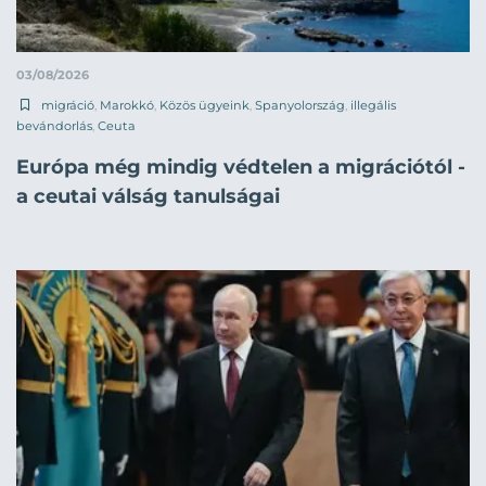
03/08/2026
migráció
,
Marokkó
,
Közös ügyeink
,
Spanyolország
,
illegális
bevándorlás
,
Ceuta
Európa még mindig védtelen a migrációtól -
a ceutai válság tanulságai