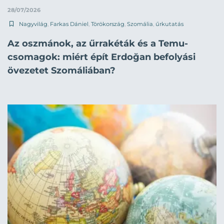
28/07/2026
Nagyvilág
,
Farkas Dániel
,
Törökország
,
Szomália
,
űrkutatás
Az oszmánok, az űrrakéták és a Temu-
csomagok: miért épít Erdoğan befolyási
övezetet Szomáliában?