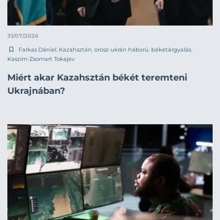
31/07/2026
Farkas Dániel
,
Kazahsztán
,
orosz-ukrán háború
,
béketárgyalás
,
Kaszim-Zsomart Tokajev
Miért akar Kazahsztán békét teremteni
Ukrajnában?