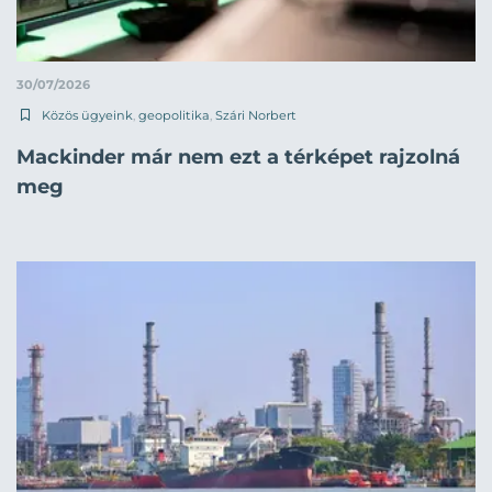
30/07/2026
Közös ügyeink
,
geopolitika
,
Szári Norbert
Mackinder már nem ezt a térképet rajzolná
meg