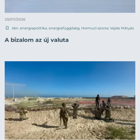
29/07/2026
Irán
,
energiapolitika
,
energiafüggőség
,
Hormuzi-szoros
,
Vajda Mátyás
A bizalom az új valuta