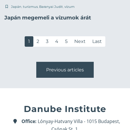
Japán
,
turizmus
,
Baranyai Judit
,
vízum
Japán megemeli a vízumok árát
1
2
3
4
5
Next
Last
Previous articles
Danube Institute
Office:
Lónyay-Hatvany Villa - 1015 Budapest,
Csónak St. 1.