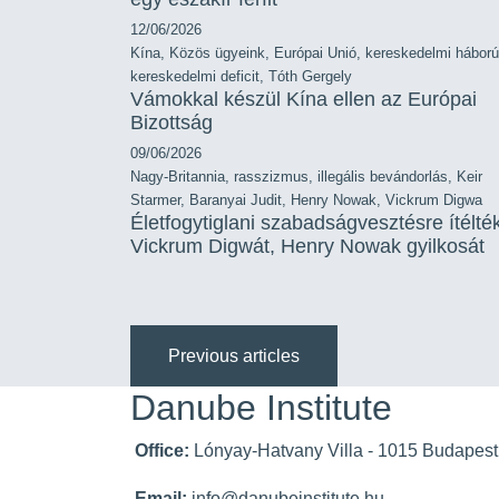
12/06/2026
Kína
,
Közös ügyeink
,
Európai Unió
,
kereskedelmi háború
kereskedelmi deficit
,
Tóth Gergely
Vámokkal készül Kína ellen az Európai
Bizottság
09/06/2026
Nagy-Britannia
,
rasszizmus
,
illegális bevándorlás
,
Keir
Starmer
,
Baranyai Judit
,
Henry Nowak
,
Vickrum Digwa
Életfogytiglani szabadságvesztésre ítélté
Vickrum Digwát, Henry Nowak gyilkosát
Previous articles
Danube Institute
Office:
Lónyay-Hatvany Villa - 1015 Budapest,
Email:
info@danubeinstitute.hu