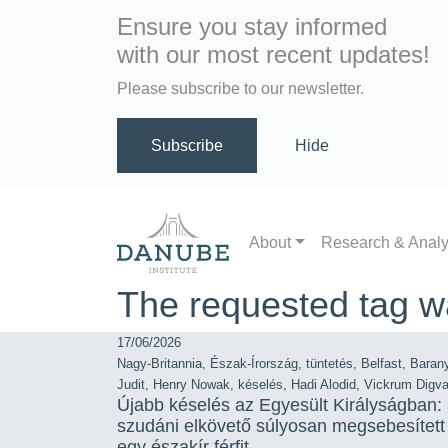
Ensure you stay informed
with our most recent updates!
Please subscribe to our newsletter.
Subscribe
Hide
About
Research & Anal
The requested tag w
17/06/2026
Nagy-Britannia
,
Észak-Írország
,
tüntetés
,
Belfast
,
Baran
Judit
,
Henry Nowak
,
késelés
,
Hadi Alodid
,
Vickrum Digv
Újabb késelés az Egyesült Királyságban:
szudáni elkövető súlyosan megsebesített
egy északír férfit