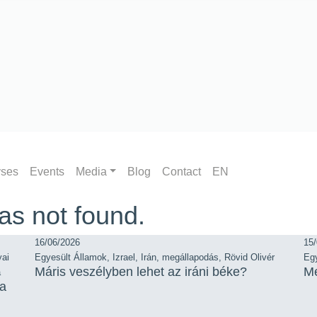
yses
Events
Media
Blog
Contact
EN
as not found.
16/06/2026
15
yai
Egyesült Államok
,
Izrael
,
Irán
,
megállapodás
,
Rövid Olivér
Eg
Máris veszélyben lehet az iráni béke?
Me
a
 a