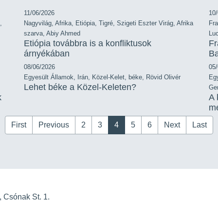
11/06/2026
10
,
Nagyvilág
,
Afrika
,
Etiópia
,
Tigré
,
Szigeti Eszter Virág
,
Afrika
Fra
szarva
,
Abiy Ahmed
Lu
Etiópia továbbra is a konfliktusok
Fr
árnyékában
Ba
08/06/2026
05
Egyesült Államok
,
Irán
,
Közel-Kelet
,
béke
,
Rövid Olivér
Eg
Lehet béke a Közel-Keleten?
Ger
k
A 
me
First
Previous
2
3
4
5
6
Next
Last
 Csónak St. 1.