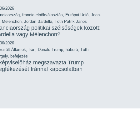
/06/2026
nciaország
,
francia elnökválasztás
,
Európai Unió
,
Jean-
c Mélenchon
,
Jordan Bardella
,
Tóth Patrik János
anciaország politikai szélsőségek között:
rdella vagy Mélenchon?
/06/2026
yesült Államok
,
Irán
,
Donald Trump
,
háború
,
Tóth
gely
,
befejezés
képviselőház megszavazta Trump
gfékezését Iránnal kapcsolatban