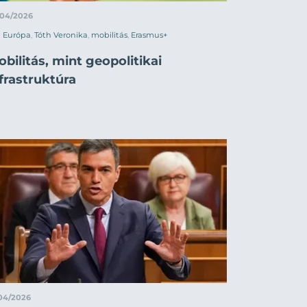
/04/2026
Európa
,
Tóth Veronika
,
mobilitás
,
Erasmus+
bilitás, mint geopolitikai
frastruktúra
/04/2026