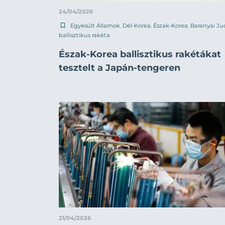
24/04/2026
Egyesült Államok
,
Dél-Korea
,
Észak-Korea
,
Baranyai Ju
ballisztikus rakéta
Észak-Korea ballisztikus rakétákat
tesztelt a Japán-tengeren
21/04/2026