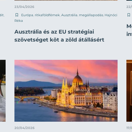
23/04/2026
22
dit
,
Európa
,
ritkaföldfémek
,
Ausztrália
,
megállapodás
,
Hajnóci
Réka
Mo
Ausztrália és az EU stratégiai
in
szövetséget köt a zöld átállásért
20/04/2026
17