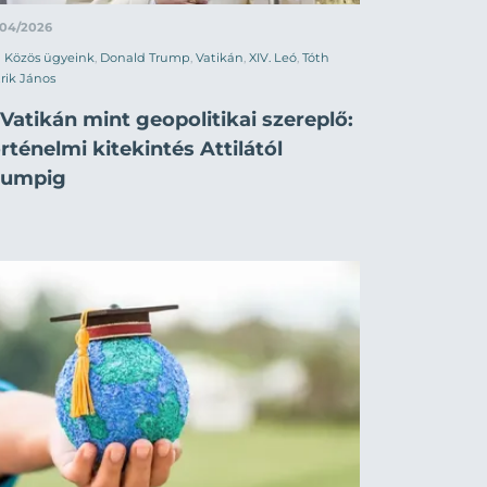
/04/2026
Közös ügyeink
,
Donald Trump
,
Vatikán
,
XIV. Leó
,
Tóth
rik János
Vatikán mint geopolitikai szereplő:
rténelmi kitekintés Attilától
rumpig