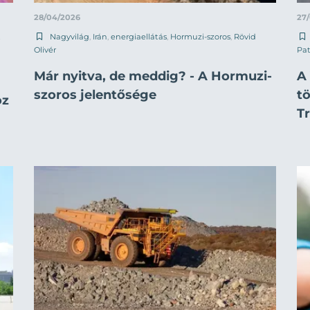
28/04/2026
27
t
Nagyvilág
,
Irán
,
energiaellátás
,
Hormuzi-szoros
,
Rövid
Olivér
Pat
Már nyitva, de meddig? - A Hormuzi-
A 
szoros jelentősége
tö
oz
T