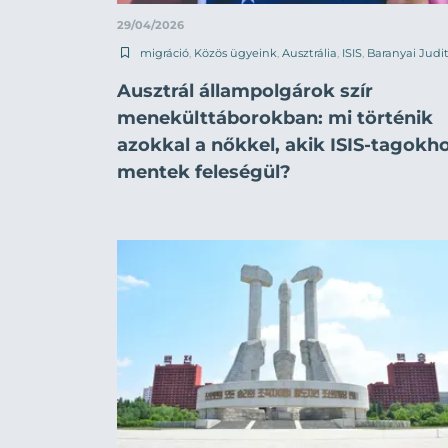
29/04/2026
migráció
,
Közös ügyeink
,
Ausztrália
,
ISIS
,
Baranyai Judi
Ausztrál állampolgárok szír
menekülttáborokban: mi történik
azokkal a nőkkel, akik ISIS-tagokh
mentek feleségül?