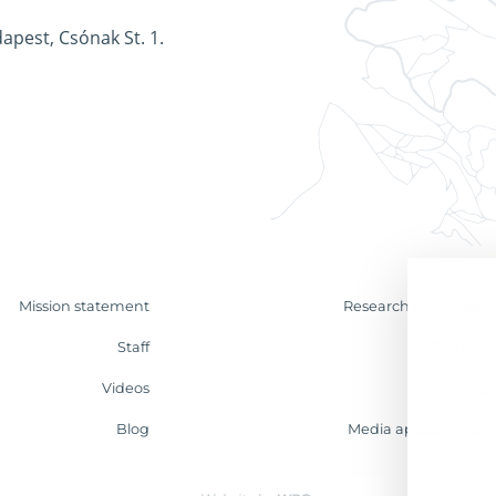
apest, Csónak St. 1.
Mission statement
Research & Analyses
Staff
Contact
Videos
Internship
Blog
Media appearances