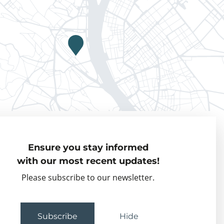
Privacy policy
Ensure you stay informed
Visiting Fellows
with our most recent updates!
Partner organisations
Please subscribe to our newsletter.
Events
Subscribe
Hide