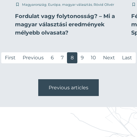
Magyarország
,
Európa
,
magyar választás
,
Rövid Olivér
Fordulat vagy folytonosság? – Mi a
Fé
magyar választási eredmények
m
mélyebb olvasata?
S
First
Previous
6
7
8
9
10
Next
Last
Previous articles