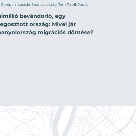
Európa
,
migráció
,
Spanyolország
,
Tóth Patrik János
lmillió bevándorló, egy
egosztott ország: Mivel jár
panyolország migrációs döntése?