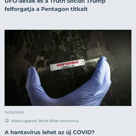
UFO-akták és a Truth Social: Trump
felforgatja a Pentagon titkait
14/05/2026
Közös ügyeink
,
Rövid Olivér
,
hantavírus
A hantavírus lehet az új COVID?