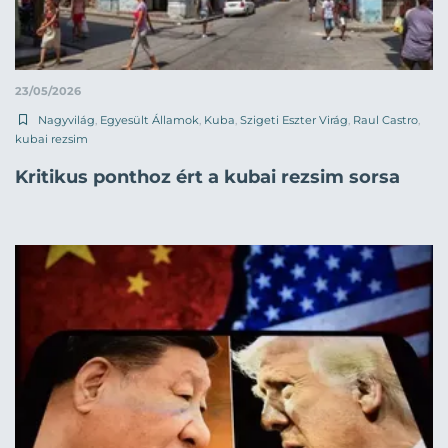
23/05/2026
Nagyvilág
,
Egyesült Államok
,
Kuba
,
Szigeti Eszter Virág
,
Raul Castro
,
kubai rezsim
Kritikus ponthoz ért a kubai rezsim sorsa