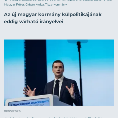
Magyar Péter
,
Orbán Anita
,
Tisza-kormány
Az új magyar kormány külpolitikájának
eddig várható irányelvei
18/05/2026