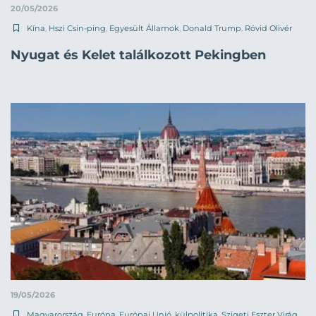
20/05/2026
Kína
,
Hszi Csin-ping
,
Egyesült Államok
,
Donald Trump
,
Rövid Olivér
Nyugat és Kelet találkozott Pekingben
19/05/2026
Magyarország
,
Európa
,
Európai Unió
,
külpolitika
,
Szigeti Eszter Virág
,