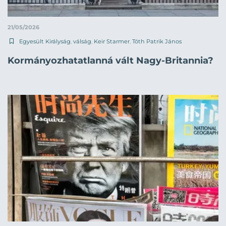
21/05/2026
Egyesült Királyság
,
válság
,
Keir Starmer
,
Tóth Patrik János
Kormányozhatatlanná vált Nagy-Britannia?