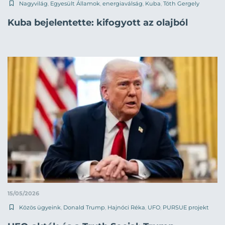
Nagyvilág
,
Egyesült Államok
,
energiaválság
,
Kuba
,
Tóth Gergely
Kuba bejelentette: kifogyott az olajból
15/05/2026
Közös ügyeink
,
Donald Trump
,
Hajnóci Réka
,
UFO
,
PURSUE projekt