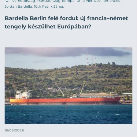
Németország
,
Franciaország
,
Európai Unió
,
Nemzeti Tömörülés
,
Jordan Bardella
,
Tóth Patrik János
Bardella Berlin felé fordul: új francia–német
tengely készülhet Európában?
16/05/2026