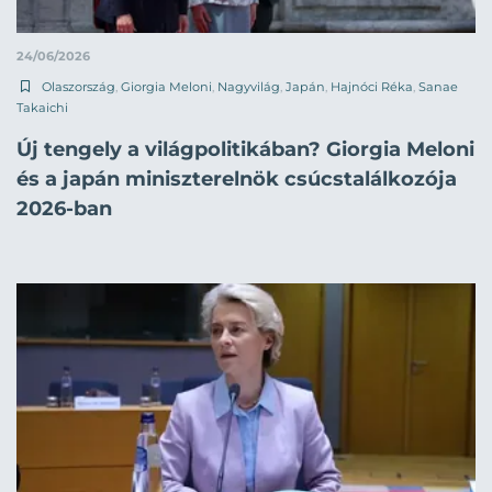
24/06/2026
Olaszország
,
Giorgia Meloni
,
Nagyvilág
,
Japán
,
Hajnóci Réka
,
Sanae
Takaichi
Új tengely a világpolitikában? Giorgia Meloni
és a japán miniszterelnök csúcstalálkozója
2026-ban