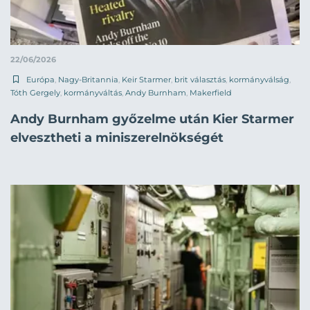
22/06/2026
Európa
,
Nagy-Britannia
,
Keir Starmer
,
brit választás
,
kormányválság
,
Tóth Gergely
,
kormányváltás
,
Andy Burnham
,
Makerfield
Andy Burnham győzelme után Kier Starmer
elvesztheti a miniszerelnökségét