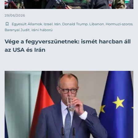
29/06/2026
Egyesült Államok
,
Izrael
,
Irán
,
Donald Trump
,
Libanon
,
Hormuzi-szoros
,
Baranyai Judit
,
iráni háború
Vége a fegyverszünetnek: ismét harcban áll
az USA és Irán