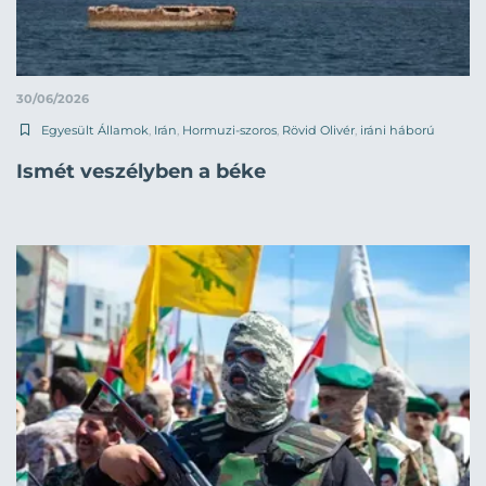
30/06/2026
Egyesült Államok
,
Irán
,
Hormuzi-szoros
,
Rövid Olivér
,
iráni háború
Ismét veszélyben a béke