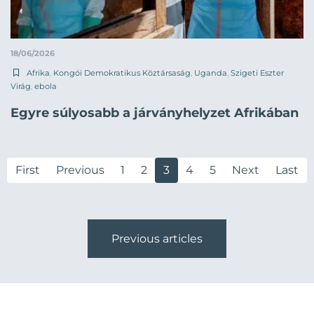
18/06/2026
Afrika
,
Kongói Demokratikus Köztársaság
,
Uganda
,
Szigeti Eszter
Virág
,
ebola
Egyre súlyosabb a járványhelyzet Afrikában
First
Previous
1
2
3
4
5
Next
Last
Previous articles