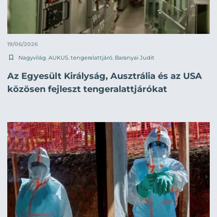
19/06/2026
Nagyvilág
,
AUKUS
,
tengeralattjáró
,
Baranyai Judit
Az Egyesült Királyság, Ausztrália és az USA
közösen fejleszt tengeralattjárókat