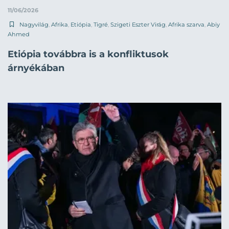
11/06/2026
Nagyvilág
,
Afrika
,
Etiópia
,
Tigré
,
Szigeti Eszter Virág
,
Afrika szarva
,
Abiy
Ahmed
Etiópia továbbra is a konfliktusok
árnyékában