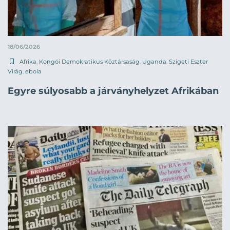
18/06/2026
Afrika
,
Kongói Demokratikus Köztársaság
,
Uganda
,
Szigeti Eszter
Virág
,
ebola
Egyre súlyosabb a járványhelyzet Afrikában