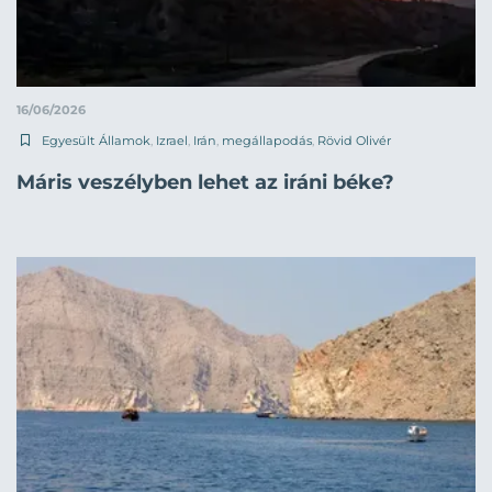
16/06/2026
Egyesült Államok
,
Izrael
,
Irán
,
megállapodás
,
Rövid Olivér
Máris veszélyben lehet az iráni béke?