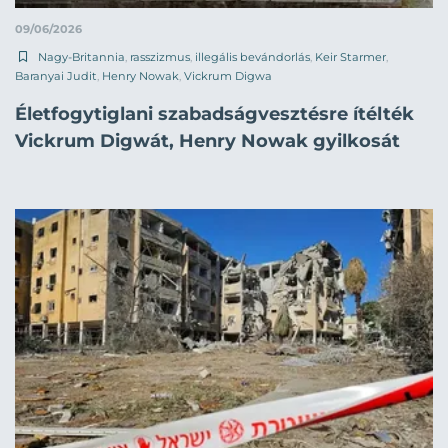
09/06/2026
Nagy-Britannia
,
rasszizmus
,
illegális bevándorlás
,
Keir Starmer
,
Baranyai Judit
,
Henry Nowak
,
Vickrum Digwa
Életfogytiglani szabadságvesztésre ítélték
Vickrum Digwát, Henry Nowak gyilkosát