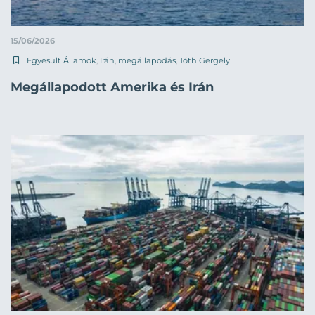
15/06/2026
Egyesült Államok
,
Irán
,
megállapodás
,
Tóth Gergely
Megállapodott Amerika és Irán