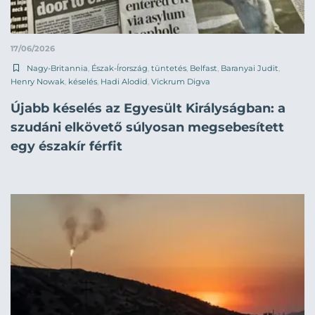
17/06/2026
Nagy-Britannia
,
Észak-Írország
,
tüntetés
,
Belfast
,
Baranyai Judit
,
Henry Nowak
,
késelés
,
Hadi Alodid
,
Vickrum Digva
Újabb késelés az Egyesült Királyságban: a
szudáni elkövető súlyosan megsebesített
egy északír férfit