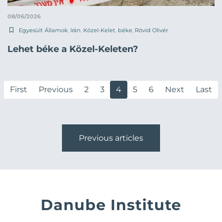
08/06/2026
Egyesült Államok
,
Irán
,
Közel-Kelet
,
béke
,
Rövid Olivér
Lehet béke a Közel-Keleten?
First
Previous
2
3
4
5
6
Next
Last
Previous articles
Danube Institute