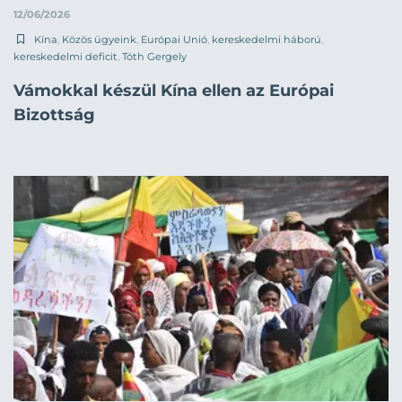
12/06/2026
Kína
,
Közös ügyeink
,
Európai Unió
,
kereskedelmi háború
,
kereskedelmi deficit
,
Tóth Gergely
Vámokkal készül Kína ellen az Európai
Bizottság