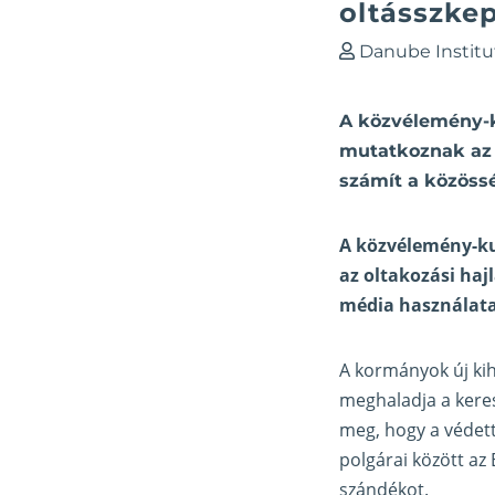
oltásszke
Danube Institu
A közvélemény-ku
mutatkoznak az 
számít a közössé
A közvélemény-ku
az oltakozási haj
média használata
A kormányok új kih
meghaladja a keres
meg, hogy a védett
polgárai között
az
szándékot.