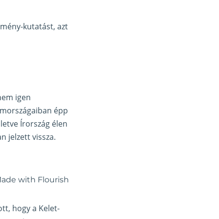
mény-kutatást, azt
nem igen
remországaiban épp
letve Írország élen
 jelzett vissza.
t, hogy a Kelet-