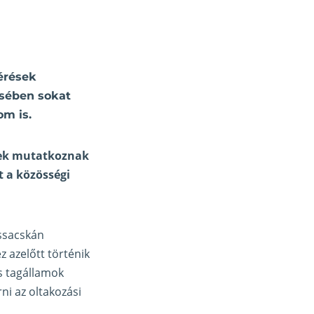
érések
ésében sokat
om is.
ések mutatkoznak
t a közösségi
assacskán
 azelőtt történik
s tagállamok
rni
az oltakozási