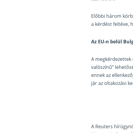
Előbbi három körb
a kérdést feltéve, 
Az EU-n belül Bul
A megkérdezettek 
valószínű” lehető
ennek az ellenkezőj
jár az oltakozási k
A Reuters hírügynö