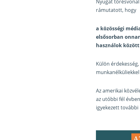
Nyugat törésvonal 
rámutatott, hogy
a közösségi média
elsősorban onnan
használok között
Külön érdekesség, 
munkanélküliekkel
Az amerikai közvél
az utóbbi fél évbe
igyekezett további