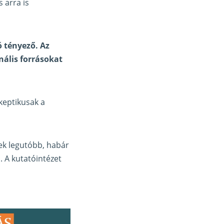
 arra is
ó tényező. Az
nális forrásokat
keptikusak a
ek legutóbb, habár
 A kutatóintézet