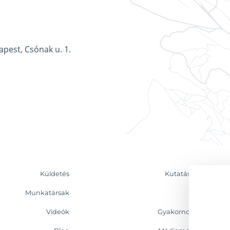
apest, Csónak u. 1.
Küldetés
Kutatás & Elemzés
Munkatársak
Kapcsolat
Videók
Gyakornoki program