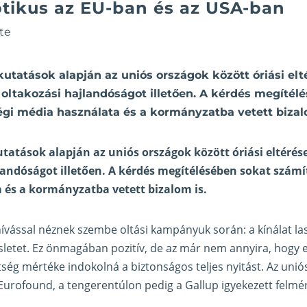
ptikus az EU-ban és az USA-ban
te
tatások alapján az uniós országok között óriási elt
oltakozási hajlandóságot illetően. A kérdés megítél
gi média használata és a kormányzatba vetett bizal
tatások alapján az uniós országok között óriási eltér
landóságot illetően. A kérdés megítélésében sokat számí
 és a kormányzatba vetett bizalom is.
ívással néznek szembe oltási kampányuk során: a kínálat l
letet. Ez önmagában pozitív, de az már nem annyira, hogy ez
ség mértéke indokolná a biztonságos teljes nyitást. Az unió
 Eurofound
, a tengerentúlon pedig a
Gallup igyekezett felmé