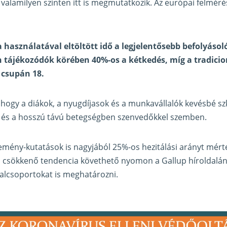
valamilyen szinten itt is megmutatkozik. Az európai felmérés
 használatával eltöltött idő a legjelentősebb befolyásol
 tájékozódók körében 40%-os a kétkedés, míg a tradicio
 csupán 18.
hogy a diákok, a nyugdíjasok és a munkavállalók kevésbé sz
 és a hosszú távú betegségben szenvedőkkel szemben.
emény-kutatások is nagyjából 25%-os hezitálási arányt mért
n csökkenő tendencia követhető nyomon a Gallup híroldalán.
 alcsoportokat is meghatározni.