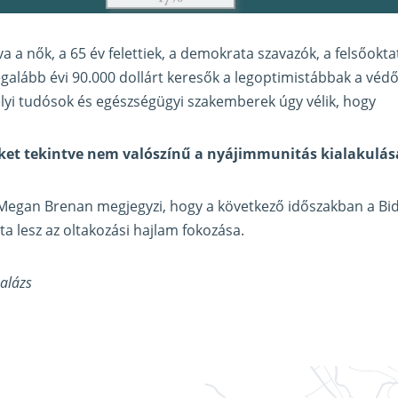
a a nők, a 65 év felettiek, a demokrata szavazók, a felsőokta
egalább évi 90.000 dollárt keresők a legoptimistábbak a védő
lyi tudósok és egészségügyi szakemberek úgy vélik, hogy
eket tekintve nem valószínű a nyájimmunitás kialakulás
 Megan Brenan megjegyzi, hogy a következő időszakban a Bi
ta lesz az oltakozási hajlam fokozása.
Balázs