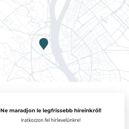
Adatkezelési tájékoztató
Vendégkutatók
Ne maradjon le legfrissebb híreinkről!
Partnerszervezetek
Iratkozzon fel hírlevelünkre!