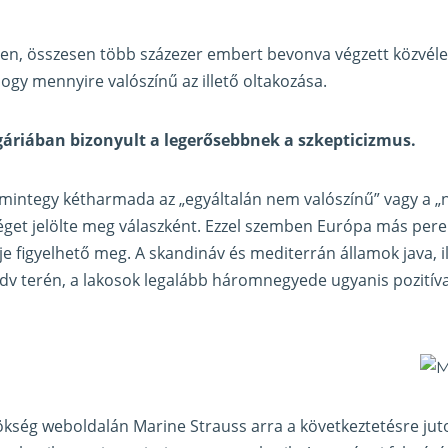
en, összesen több százezer embert bevonva végzett közvéle
hogy mennyire valószínű az illető oltakozása.
gáriában bizonyult a legerősebbnek a szkepticizmus.
mintegy kétharmada az „egyáltalán nem valószínű” vagy a „
séget jelölte meg válaszként. Ezzel szemben Európa más pe
e figyelhető meg. A skandináv és mediterrán államok java, il
edv terén, a lakosok legalább háromnegyede ugyanis pozitívan
kség weboldalán Marine Strauss arra a következtetésre jutot