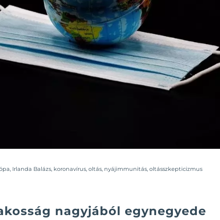
ópa
,
Irlanda Balázs
,
koronavírus
,
oltás
,
nyájimmunitás
,
oltásszkepticizmus
 lakosság nagyjából egynegyede