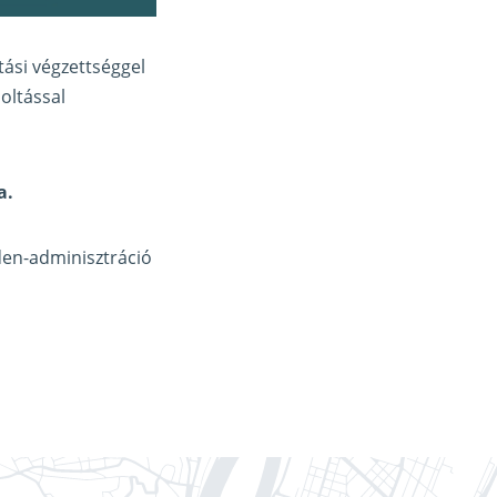
tási végzettséggel
oltással
a.
den-adminisztráció