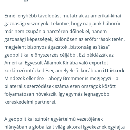
Ennél enyhébb távolodást mutatnak az amerikai-kínai
gazdasági viszonyok. Tekintve, hogy napjaink háborúi
már nem csupán a harctéren dőlnek el, hanem
gazdasági képességek, különösen az erőforrások terén,
megjelent bizonyos ágazatok „biztonságiasítása”
geopolitikai előnyszerzés céljából. Ezt példázzák az
Amerikai Egyesült Államok Kínába való exportot
korlátozó intézkedései, amelyekről korábban
itt írtunk
.
Mindezek ellenére – ahogy Bremmer is megjegyzi – a
bilaterális szerződések száma ezen országok között
folyamatosan növekszik, így egymás legnagyobb
kereskedelmi partnerei.
A geopolitikai színtér egyértelmű vezetőjének
hiányában a globalizált világ aktorai igyekeznek egyfajta