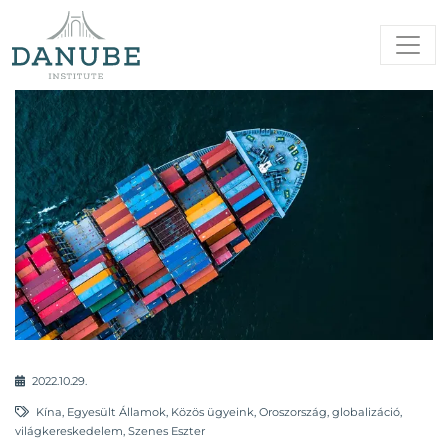
2022.10.29.
Kína
,
Egyesült Államok
,
Közös ügyeink
,
Oroszország
,
globalizáció
,
világkereskedelem
,
Szenes Eszter