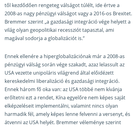
től kezdődően rengeteg válságot túlélt, ide értve a
2008-as nagy pénzügyi válságot vagy a 2016-os Brexitet.
Bremmer szerint „a gazdasági integráció vége helyett a
világ olyan geopolitikai recessziót tapasztal, ami
magával sodorja a globalizációt is.”
Ennek ellenére a hiperglobalizációnak már a 2008-as
pénzügyi válság során vége szakadt, azaz lelassult az
USA vezette unipoláris világrend által előidézett
kereskedelmi liberalizáció és gazdasági integráció.
Ennek három fő oka van: az USA többé nem kívánja
erőltetni ezt a rendet, Kína egyelőre nem képes saját
elképzeléseit implementálni, valamint nincs olyan
harmadik fél, amely képes lenne felvenni a versenyt, és
átvenni az USA helyét. Bremmer véleménye szerint