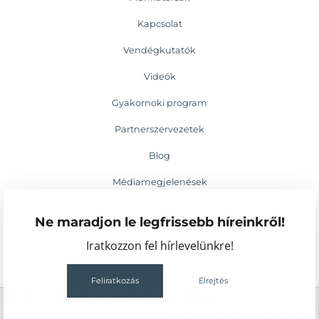
Kapcsolat
Vendégkutatók
Videók
Gyakornoki program
Partnerszervezetek
Blog
Médiamegjelenések
Események
Ne maradjon le legfrissebb híreinkről!
Iratkozzon fel hírlevelünkre!
Feliratkozás
Elrejtés
2
57
157MB
1.95s