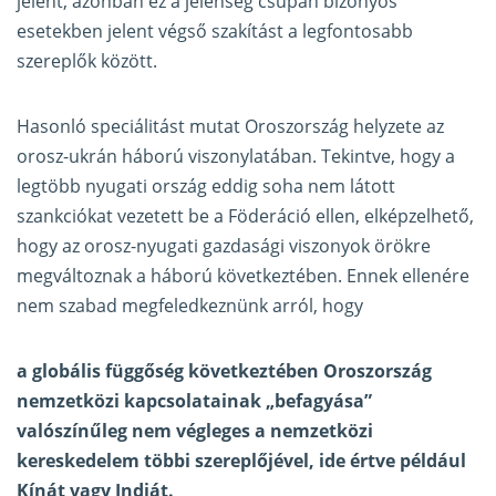
jelent, azonban ez a jelenség csupán bizonyos
esetekben jelent végső szakítást a legfontosabb
szereplők között.
Hasonló speciálitást mutat Oroszország helyzete az
orosz-ukrán háború viszonylatában. Tekintve, hogy a
legtöbb nyugati ország eddig soha nem látott
szankciókat vezetett be a Föderáció ellen, elképzelhető,
hogy az orosz-nyugati gazdasági viszonyok örökre
megváltoznak a háború következtében. Ennek ellenére
nem szabad megfeledkeznünk arról, hogy
a globális függőség következtében Oroszország
nemzetközi kapcsolatainak „befagyása”
valószínűleg nem végleges a nemzetközi
kereskedelem többi szereplőjével, ide értve például
Kínát vagy Indiát.