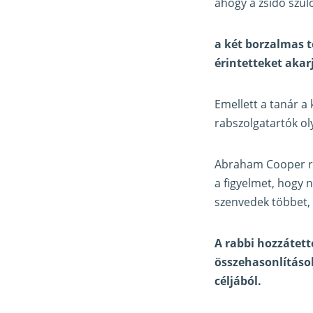
ahogy a zsidó szülő
a két borzalmas 
érintetteket akar
Emellett a tanár a 
rabszolgatartók ol
Abraham Cooper rab
a figyelmet, hogy n
szenvedek többet, 
A rabbi hozzátett
összehasonlítások
céljából.