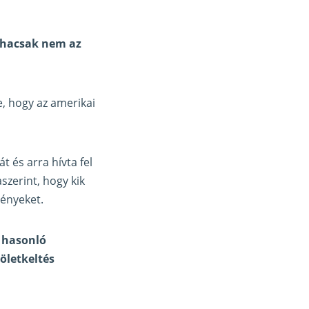
 hacsak nem az
e, hogy az amerikai
 és arra hívta fel
szerint, hogy kik
tényeket.
s hasonló
öletkeltés