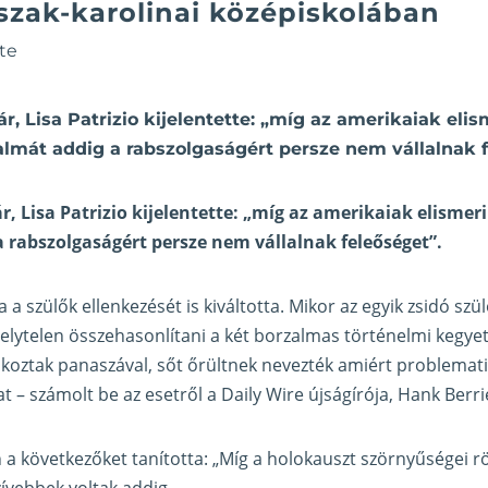
szak-karolinai középiskolában
te
ár, Lisa Patrizio kijelentette: „míg az amerikaiak elis
almát addig a rabszolgaságért persze nem vállalnak 
ár, Lisa Patrizio kijelentette: „míg az amerikaiak elismer
 rabszolgaságért persze nem vállalnak feleőséget”.
a szülők ellenkezését is kiváltotta. Mikor az egyik zsidó szü
helytelen összehasonlítani a két borzalmas történelmi kegye
koztak panaszával, sőt őrültnek nevezték amiért problemati
t – számolt be az esetről a
Daily Wire újságírója, Hank Berri
n a következőket tanította: „Míg a holokauszt szörnyűségei r
zívebbek voltak addig