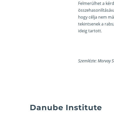
Felmerülhet a kérdé
összehasonlításával
hogy célja nem más
tekintsenek a rabs
ideig tartott.
Szemlézte: Morvay 
Danube Institute