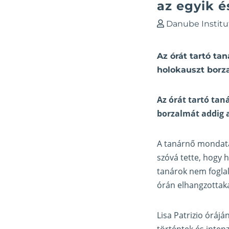
az egyik é
Danube Institu
Az órát tartó tan
holokauszt borz
Az órát tartó tan
borzalmát addig a
A tanárnő mondata 
szóvá tette, hogy 
tanárok nem foglal
órán elhangzottaka
Lisa Patrizio órájá
történtek és inten