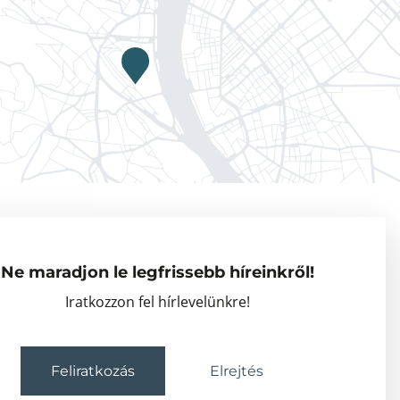
Adatkezelési tájékoztató
Vendégkutatók
Ne maradjon le legfrissebb híreinkről!
Partnerszervezetek
Iratkozzon fel hírlevelünkre!
Események
Feliratkozás
Elrejtés