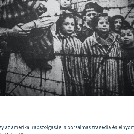
y az amerikai rabszolgaság is borzalmas tragédia és elnyo