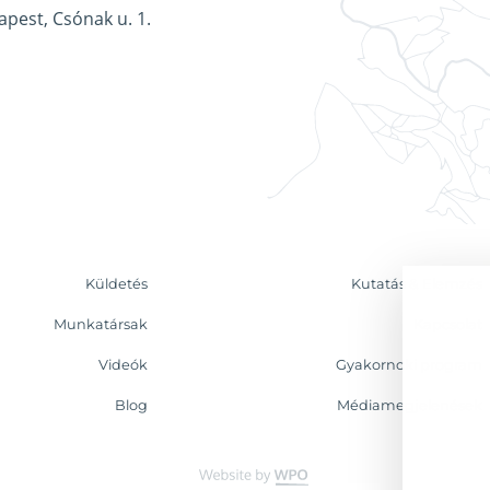
apest, Csónak u. 1.
Küldetés
Kutatás & Elemzés
Munkatársak
Kapcsolat
Videók
Gyakornoki program
Blog
Médiamegjelenések