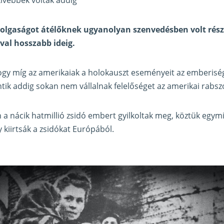
zolgaságot átélőknek ugyanolyan szenvedésben volt rész
val hosszabb ideig.
hogy míg az amerikaiak a holokauszt eseményeit az emberis
ik addig sokan nem vállalnak felelőséget az amerikai rabsz
 a nácik hatmillió zsidó embert gyilkoltak meg, köztük egymil
y kiirtsák a zsidókat Európából.