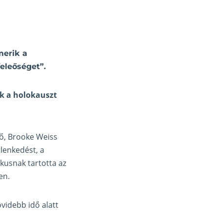
merik a
feleőséget”.
ik a holokauszt
lő, Brooke Weiss
tlenkedést, a
kusnak tartotta az
en.
övidebb idő alatt