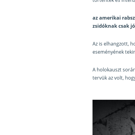
az amerikai rabs
zsidóknak csak jó
Az is elhangzott, 
eseményének tekint
A holokauszt során
tervük az volt, hog