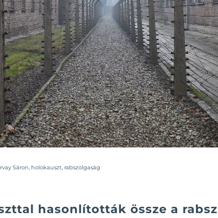
rvay Sáron
,
holokauszt
,
rabszolgaság
zttal hasonlították össze a rabs