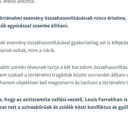
, Weiss állította:
történelmi esemény összehasonlításának nincs értelme,
ják egymással szembe állítani.
két esemény összehasonlításával gyakorlatilag azt is kifejezt
yanok voltak, mint a nácik.
bi szintén tévesnek tartja a két borzalom összehasonlítását
em szabad a történelmi tragédiák között sorrendet állítani a
hanem objektíven kell megismerni és tanítani a történelmi 
e, hogy az antiszemita vallási vezető, Louis Farrakhan i
at tett a színesbőrűek és zsidók közti konfliktus és gyűl