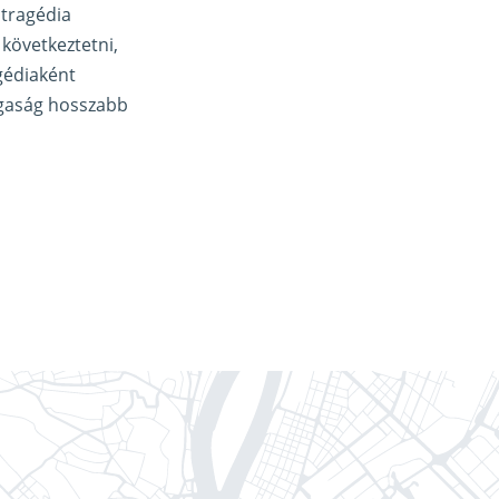
 tragédia
 következtetni,
gédiaként
lgaság hosszabb