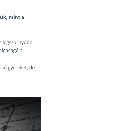
ük, mint a
ég legszörnyűbb
olgaságért.
lió gyereket, de